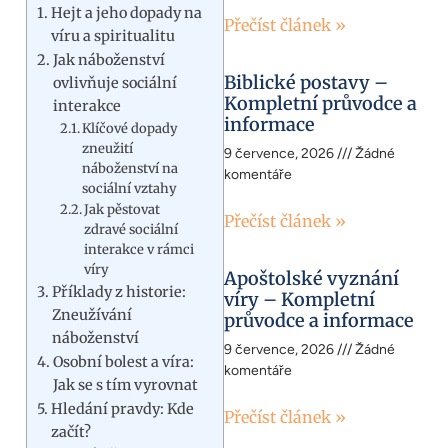
Hejt a jeho dopady na
Přečíst článek »
víru a spiritualitu
Jak náboženství
Biblické postavy –
ovlivňuje sociální
Kompletní průvodce a
interakce
informace
Klíčové dopady
zneužití
9 července, 2026
Žádné
náboženství na
komentáře
sociální vztahy
Jak pěstovat
Přečíst článek »
zdravé sociální
interakce v rámci
víry
Apoštolské vyznání
Příklady z historie:
víry – Kompletní
Zneužívání
průvodce a informace
náboženství
9 července, 2026
Žádné
Osobní bolest a víra:
komentáře
Jak se s tím vyrovnat
Hledání pravdy: Kde
Přečíst článek »
začít?