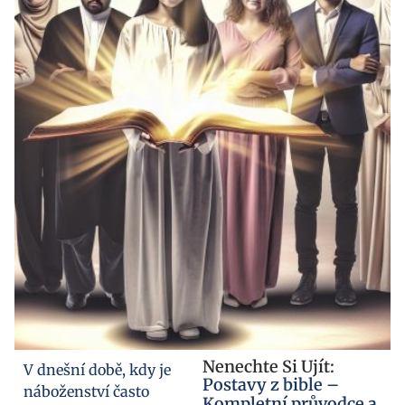
Nenechte Si Ujít:
V dnešní době, kdy je
Postavy z bible –
náboženství často
Kompletní průvodce a