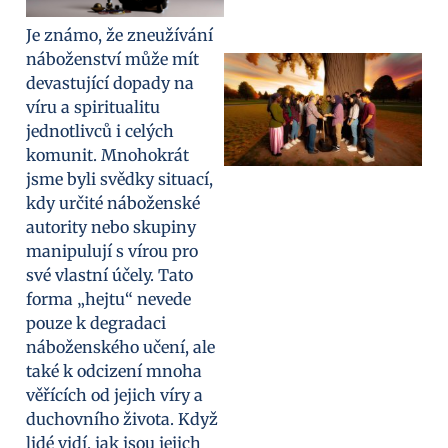
Je známo, že zneužívání
náboženství může mít
devastující dopady na
víru a spiritualitu
jednotlivců i celých
komunit. Mnohokrát
jsme byli svědky situací,
kdy určité náboženské
autority nebo skupiny
manipulují s vírou pro
své vlastní účely. Tato
forma „hejtu“ nevede
pouze k degradaci
náboženského učení, ale
také k odcizení mnoha
věřících od jejich víry a
duchovního života. Když
lidé vidí, jak jsou jejich