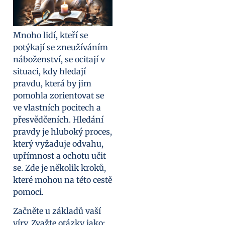
Mnoho lidí, kteří se
potýkají se zneužíváním
náboženství, se ocitají v
situaci, kdy hledají
pravdu, která by jim
pomohla zorientovat se
ve vlastních pocitech a
přesvědčeních. Hledání
pravdy je hluboký proces,
který vyžaduje odvahu,
upřímnost a ochotu učit
se. Zde je několik kroků,
které mohou na této cestě
pomoci.
Začněte u základů vaší
víry. Zvažte otázky jako: