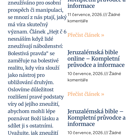
zneužíváno pro osobní
informace
prospěch či manipulaci,
11 července, 2026
Žádné
se mnozí z nás ptají, jaký
komentáře
má víra skutečný
význam. Článek „Hejt č 6
Přečíst článek »
nesnáším když lidé
zneužívají náboženství:
Jeruzalémská bible
Bolestivá pravda“ se
online – Kompletní
zaměřuje na bolestivé
průvodce a informace
realitu, kdy víra slouží
10 července, 2026
Žádné
jako nástroj pro
komentáře
ubližování druhým.
Oslovíme důležitost
Přečíst článek »
rozlišení pravé podstaty
víry od jejího zneužití,
Jeruzalémská bible –
abychom mohli lépe
Kompletní průvodce a
poznávat Boží lásku a
informace
sdílet ji s ostatními.
Uvažujte, jak zneužití
10 července, 2026
Žádné