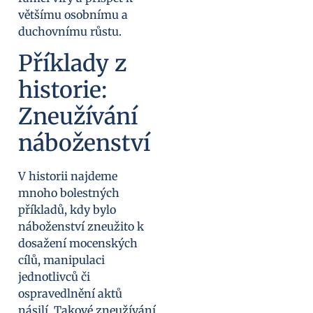
většímu osobnímu a
duchovnímu růstu.
Příklady z
historie:
Zneužívání
náboženství
V historii najdeme
mnoho bolestných
příkladů, kdy bylo
náboženství zneužito k
dosažení mocenských
cílů, manipulaci
jednotlivců či
ospravedlnění aktů
násilí. Takové zneužívání