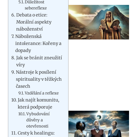
Důležitost
sebereflexe
Debata o etice:
Morální aspekty
náboženství
Náboženská
intolerance: Kořeny a
dopady
Jak se bránit zneužití
víry
Nástroje k posílení
spirituality v těžkých
časech
Vzdělání a reflexe
Jak najít komunitu,
která podporuje
Vybudování
důvěry a
otevřenosti
Cesty k healingu: