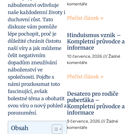
komentáře
náboženství ovlivňuje
naše každodenní životy i
Přečíst článek »
duchovní růst. Tato
diskuze vám pomůže
lépe pochopit, proč je
Hinduismus vznik –
důležité chránit čistotu
Kompletní průvodce a
informace
naší víry a jak můžeme
čelit negativním
10 července, 2026
Žádné
dopadům zneužívání
komentáře
náboženství ve
Přečíst článek »
společnosti. Pojďte s
námi prozkoumat toto
fascinující, avšak
Desatero pro rodiče
bolestné téma a obohatit
puberťáka –
svou víru o nový pohled a
Kompletní průvodce a
informace
porozumění.
9 července, 2026
Žádné
Obsah
komentáře