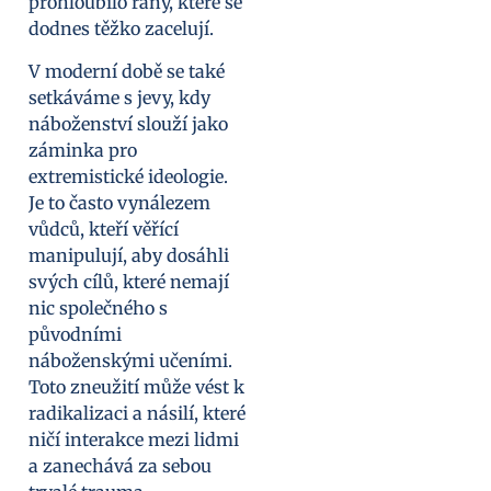
prohloubilo rány, které se
dodnes těžko zacelují.
V moderní době se také
setkáváme s jevy, kdy
náboženství slouží jako
záminka pro
extremistické ideologie.
Je to často vynálezem
vůdců, kteří věřící
manipulují, aby dosáhli
svých cílů, které nemají
nic společného s
původními
náboženskými učeními.
Toto zneužití může vést k
radikalizaci a násilí, které
ničí interakce mezi lidmi
a zanechává za sebou