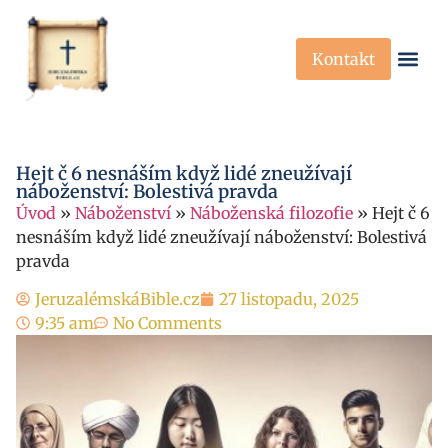
Kontakt
Křesťanská Víra
Křesťanské P
Hejt č 6 nesnáším když lidé zneužívají
náboženství: Bolestivá pravda
Úvod
»
Náboženství
»
Náboženská filozofie
»
Hejt č 6
nesnáším když lidé zneužívají náboženství: Bolestivá
pravda
JeruzalémskáBible.cz
27 listopadu, 2025
9:35 am
No Comments