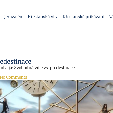
Jeruzalém
Křesťanská víra
Křesťanské přikázání
Ná
redestinace
ud a já: Svobodná vůle vs. predestinace
No Comments