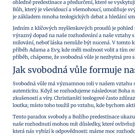
ohledně predestinace a předurčení, které se vyskytuj
Bůh, který je vševidoucí a všemohoucí, umožňuje s
je základem mnoha teologických debat a hledání smy
Jedním z klíčových myšlenkových proudů je pohled 
výrazný dopad na naše rozhodování a naše vztahy s 
milování, neboť láska nemůže být nucená. V tomto ko
příběh Adama a Evy, kde měli možnost volit a tím ovl
příběh, chápeme, že svobodná vůle je nezbytná pro 
Jak svobodná vůle formuje n
Svobodná vůle má významnou roli v našem vztahu s
autenticitu. Když se rozhodujeme následovat Boha n
zkušeností a víry. Christianští teologové často zdůra
loutka; místo toho toužil po vztahu, kde bychom aktiv
Tento paradox svobody a Božího predestinace ukazuj
naše rozhodnutí mohou mít důsledky, které ovlivňují
která nás vybízí k odpovědnosti: máme moc rozhodov