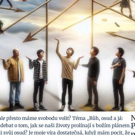
N
ale přesto máme svobodu volit? Téma „Bůh, osud a já:
P
debat o tom, jak se naši životy prolínají s božím plánem.
i svůj osud? Je moje víra dostatečná, když mám pocit, že
p