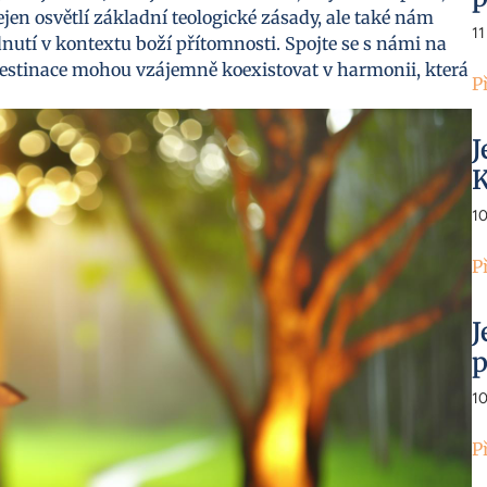
n osvětlí základní teologické zásady, ale také nám
11
tí v kontextu boží přítomnosti. Spojte se s námi na
redestinace mohou vzájemně koexistovat v harmonii, která
P
J
K
1
P
J
p
1
P