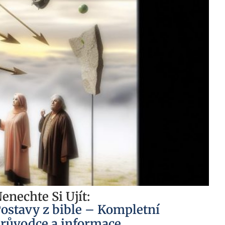
enechte Si Ujít:
ostavy z bible – Kompletní
růvodce a informace