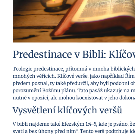
Predestinace v Bibli: Klíčo
Teologie predestinace, přítomná v mnoha biblických 
mnohých věřících. Klíčové verše, jako například Řím
předem poznal, ty také předurčil, aby byli podobní o
porozumění Božímu plánu. Tato pasáž ukazuje na my
nutně v opozici, ale mohou koexistovat v jeho dokon
Vysvětlení klíčových veršů
V bibli najdeme také Efezským 1:4-5, kde je psáno, 
svatí a bez úhony před ním“. Tento verš podtrhuje i