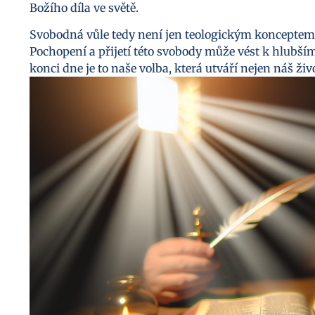
Božího díla ve světě.
Svobodná vůle tedy není jen teologickým konceptem,
Pochopení a přijetí této svobody může vést k hlubším
konci dne je to naše volba, která utváří nejen náš živo