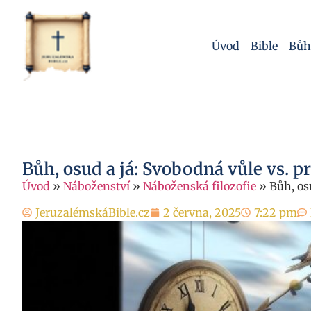
Úvod
Bible
Bůh
Bůh, osud a já: Svobodná vůle vs. p
Úvod
»
Náboženství
»
Náboženská filozofie
»
Bůh, os
JeruzalémskáBible.cz
2 června, 2025
7:22 pm