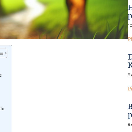
H
p
1
P
D
K
e
9
P
B
du
p
9