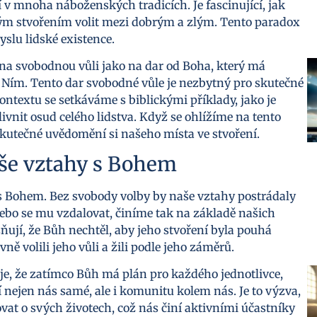
í v mnoha náboženských tradicích. Je fascinující, jak
vým stvořením volit mezi dobrým a zlým. Tento paradox
slu lidské existence.
na svobodnou vůli jako na dar od Boha, který má
Ním. Tento dar svobodné vůle je nezbytný pro skutečné
ntextu se setkáváme s biblickými příklady, jako je
ivnit osud celého lidstva. Když se ohlížíme na tento
skutečné uvědomění si našeho místa ve stvoření.
aše vztahy s Bohem
 Bohem. Bez svobody volby by naše vztahy postrádaly
ebo se mu vzdalovat, činíme tak na základě našich
zňují, že Bůh nechtěl, aby jeho stvoření byla pouhá
ně volili jeho vůli a žili podle jeho záměrů.
e, že zatímco Bůh má plán pro každého jednotlivce,
 nejen nás samé, ale i komunitu kolem nás. Je to výzva,
at o svých životech, což nás činí aktivními účastníky