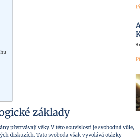
P
A
K
9
áhu
P
ogické základy
ány přetrvávají věky. V této souvislosti je svobodná vůle,
ých diskuzích. Tato svoboda však vyvolává otázky