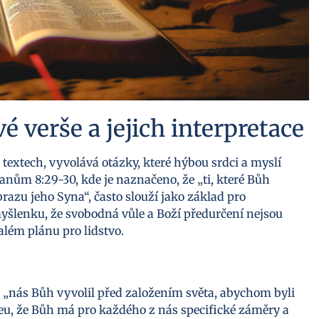
vé verše a jejich interpretace
textech, vyvolává otázky, které hýbou srdci a myslí
anům 8:29-30, kde je naznačeno, že „ti, které Bůh
brazu jeho Syna“, často slouží jako základ pro
šlenku, že svobodná vůle a Boží předurčení nejsou
além plánu pro lidstvo.
že „nás Bůh vyvolil před založením světa, abychom byli
deu, že Bůh má pro každého z nás specifické záměry a