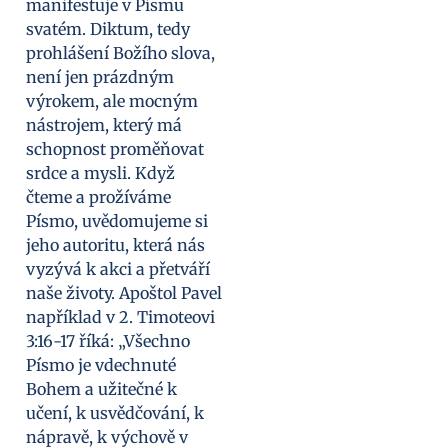
manifestuje v Písmu
svatém. Diktum, tedy
prohlášení Božího slova,
není jen prázdným
výrokem, ale mocným
nástrojem, který má
schopnost proměňovat
srdce a mysli. Když
čteme a prožíváme
Písmo, uvědomujeme si
jeho autoritu, která nás
vyzývá k akci a přetváří
naše životy. Apoštol Pavel
například v 2. Timoteovi
3:16-17 říká: „Všechno
Písmo je vdechnuté
Bohem a užitečné k
učení, k usvědčování, k
nápravě, k výchově v