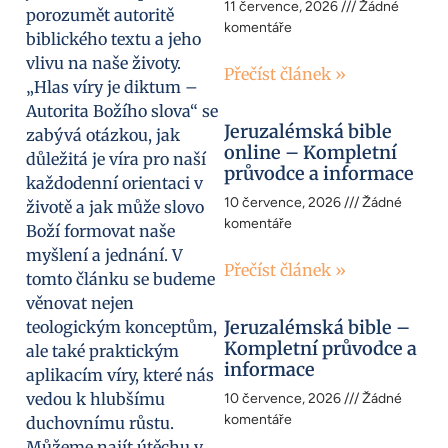
11 července, 2026
Žádné
porozumět autoritě
komentáře
biblického textu a jeho
vlivu na naše životy.
Přečíst článek »
„Hlas víry je diktum –
Autorita Božího slova“ se
Jeruzalémská bible
zabývá otázkou, jak
online – Kompletní
důležitá je víra pro naší
průvodce a informace
každodenní orientaci v
10 července, 2026
Žádné
životě a jak může slovo
komentáře
Boží formovat naše
myšlení a jednání. V
Přečíst článek »
tomto článku se budeme
věnovat nejen
Jeruzalémská bible –
teologickým konceptům,
Kompletní průvodce a
ale také praktickým
informace
aplikacím víry, které nás
vedou k hlubšímu
10 července, 2026
Žádné
komentáře
duchovnímu růstu.
Můžeme najít útěchu v