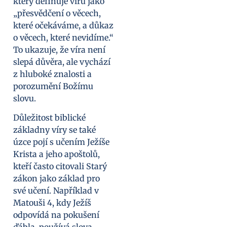
který definuje víru jako
„přesvědčení o věcech,
které očekáváme, a důkaz
o věcech, které nevidíme.“
To ukazuje, že víra není
slepá důvěra, ale vychází
z hluboké znalosti a
porozumění Božímu
slovu.
Důležitost biblické
základny víry se také
úzce pojí s učením Ježíše
Krista a jeho apoštolů,
kteří často citovali Starý
zákon jako základ pro
své učení. Například v
Matouši 4, kdy Ježíš
odpovídá na pokušení