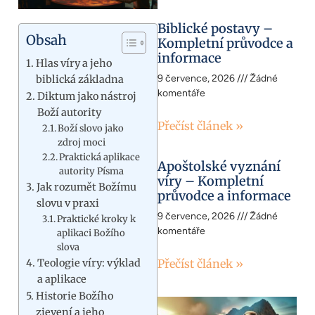
Biblické postavy –
Obsah
Kompletní průvodce a
informace
Hlas víry a jeho
9 července, 2026
Žádné
biblická základna
komentáře
Diktum jako nástroj
Boží autority
Přečíst článek »
Boží slovo jako
zdroj moci
Praktická aplikace
Apoštolské vyznání
autority Písma
víry – Kompletní
Jak rozumět Božímu
průvodce a informace
slovu v praxi
9 července, 2026
Žádné
Praktické kroky k
komentáře
aplikaci Božího
slova
Teologie víry: výklad
Přečíst článek »
a aplikace
Historie Božího
zjevení a jeho