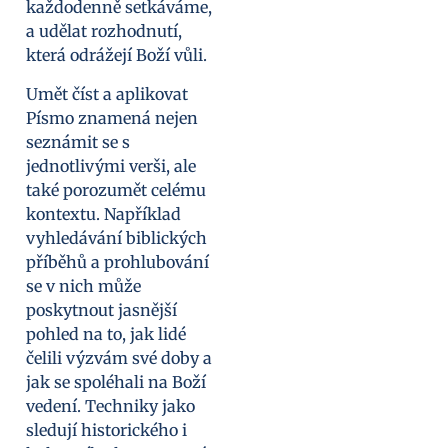
každodenně setkáváme,
a udělat rozhodnutí,
která odrážejí Boží vůli.
Umět číst a aplikovat
Písmo znamená nejen
seznámit se s
jednotlivými verši, ale
také porozumět celému
kontextu. Například
vyhledávání biblických
příběhů a prohlubování
se v nich může
poskytnout jasnější
pohled na to, jak lidé
čelili výzvám své doby a
jak se spoléhali na Boží
vedení. Techniky jako
sledují historického i