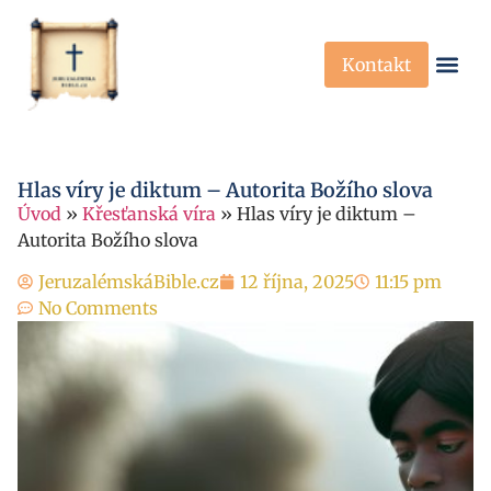
Kontakt
Křesťanská Víra
Křesťanské P
Hlas víry je diktum – Autorita Božího slova
Úvod
»
Křesťanská víra
»
Hlas víry je diktum –
Autorita Božího slova
JeruzalémskáBible.cz
12 října, 2025
11:15 pm
No Comments