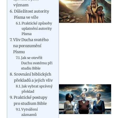
význam
Důležitost autority
Písma ve víře
Praktické způsoby
uplatnění autority
Písma
Vliv Ducha svatého
na porozumění
Písmu
Jak se otevřít
Duchu svatému při
studiu Bible
Srovnání biblických
překladů a jejich vliv
Jak vybrat správný
překlad
Praktické postupy
pro studium Bible
Vytváření
záznamů