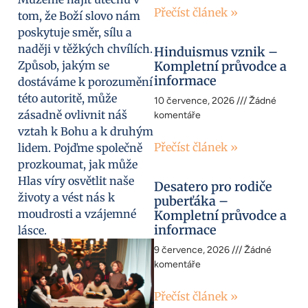
Přečíst článek »
tom, že Boží slovo nám
poskytuje směr, sílu a
naději v těžkých chvílích.
Hinduismus vznik –
Způsob, jakým se
Kompletní průvodce a
informace
dostáváme k porozumění
této autoritě, může
10 července, 2026
Žádné
zásadně ovlivnit náš
komentáře
vztah k Bohu a k druhým
Přečíst článek »
lidem. Pojďme společně
prozkoumat, jak může
Hlas víry osvětlit naše
Desatero pro rodiče
životy a vést nás k
puberťáka –
moudrosti a vzájemné
Kompletní průvodce a
informace
lásce.
9 července, 2026
Žádné
komentáře
Přečíst článek »