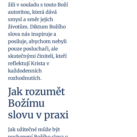
žili v souladu s touto Boží
autoritou, která dává
smysl a směr jejich
životům. Diktum Božího
slova nás inspiruje a
posiluje, abychom nebyli
pouze posluchači, ale
skutečnými činiteli, kteří
reflektují Krista v
každodenních
rozhodnutích.
Jak rozumět
Božímu
slovu v praxi
Jak užitečné může být
pochopení Božího slova v