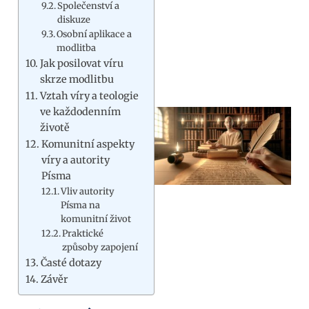
Společenství a
diskuze
Osobní aplikace a
modlitba
Jak posilovat víru
skrze modlitbu
Vztah víry a teologie
ve každodenním
životě
Komunitní aspekty
víry a autority
Písma
Vliv autority
Písma na
komunitní život
Praktické
způsoby zapojení
Časté dotazy
Závěr