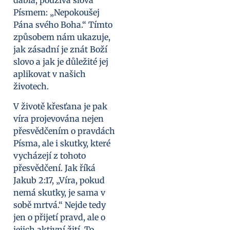
ďábla, používá slova
Písmem: „Nepokoušej
Pána svého Boha.“ Tímto
způsobem nám ukazuje,
jak zásadní je znát Boží
slovo a jak je důležité jej
aplikovat v našich
životech.
V životě křesťana je pak
víra projevována nejen
přesvědčením o pravdách
Písma, ale i skutky, které
vycházejí z tohoto
přesvědčení. Jak říká
Jakub 2:17, „Víra, pokud
nemá skutky, je sama v
sobě mrtvá.“ Nejde tedy
jen o přijetí pravd, ale o
jejich aktivní žití. To