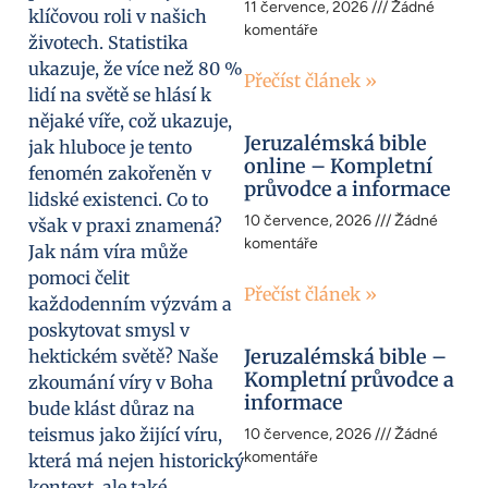
11 července, 2026
Žádné
klíčovou roli v našich
komentáře
životech. Statistika
ukazuje, že více než 80 %
Přečíst článek »
lidí na světě se hlásí k
nějaké víře, což ukazuje,
Jeruzalémská bible
jak hluboce je tento
online – Kompletní
fenomén zakořeněn v
průvodce a informace
lidské existenci. Co to
10 července, 2026
Žádné
však v praxi znamená?
komentáře
Jak nám víra může
pomoci čelit
Přečíst článek »
každodenním výzvám a
poskytovat smysl v
Jeruzalémská bible –
hektickém světě? Naše
Kompletní průvodce a
zkoumání víry v Boha
informace
bude klást důraz na
teismus jako žijící víru,
10 července, 2026
Žádné
komentáře
která má nejen historický
kontext, ale také