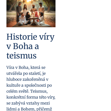
Historie víry
v Boha a
teismus
Víra v Boha, která se
utvářela po staletí, je
hluboce zakořeněná v
kultuře a společnosti po
celém světě. Teismus,
konkrétní forma této víry,
se zabývá vztahy mezi
lidmi a Bohem, přičemž