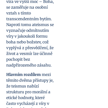
víra ve vyšší moc – Boha,
se zaměřuje na osobní
vztah s tímto
transcendentním bytím.
Naproti tomu ateismus se
vyznačuje odmítnutím
víry v jakoukoli formu
boha nebo božstev, což
vyplývá z přesvědčení, že
život a vesmír lze účinně
pochopit bez
nadpřirozeného zásahu.
Hlavním rozdílem
mezi
těmito dvěma přístupy je,
že teismus nabízí
strukturu pro morální a
etické hodnoty, které
často vycházejí z víry v