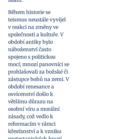
islám.
Během historie se
teismus neustále vyvíjel
v reakci na změny ve
společnosti a kultuře. V
období antiky bylo
náboženství často
spojeno s politickou
mocí; mnozí panovníci se
prohlašovali za božské či
zástupce bohů na zemi. V
období renesance a
osvícenství došlo k
většímu důrazu na
osobní víru a morální
zásady, což vedlo k
reformacím v rámci
křesťanství a k vzniku
protestantských hnutí.