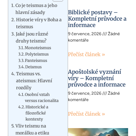
Co je teismus a jeho
Biblické postavy –
hlavní zásady
Kompletní průvodce a
Historie víry v Boha a
informace
teismus
Jaké jsou různé
9 července, 2026
Žádné
komentáře
druhy teismu?
Monoteismus
Přečíst článek »
Polyteismus
Panteismus
Deismus
Apoštolské vyznání
Teismus vs.
víry – Kompletní
ateismus: Hlavní
průvodce a informace
rozdíly
9 července, 2026
Žádné
Osobní vztah
komentáře
versus racionalita
Historické a
filozofické
Přečíst článek »
kontexty
Vliv teismu na
morálku a etiku