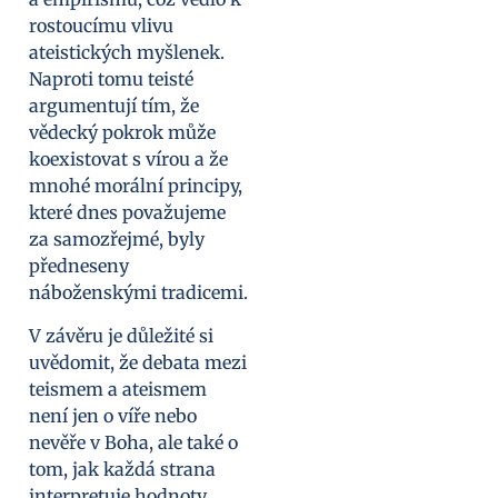
rostoucímu vlivu
ateistických myšlenek.
Naproti tomu teisté
argumentují tím, že
vědecký pokrok může
koexistovat s vírou a že
mnohé morální principy,
které dnes považujeme
za samozřejmé, byly
předneseny
náboženskými tradicemi.
V závěru je důležité si
uvědomit, že debata mezi
teismem a ateismem
není jen o víře nebo
nevěře v Boha, ale také o
tom, jak každá strana
interpretuje hodnoty,