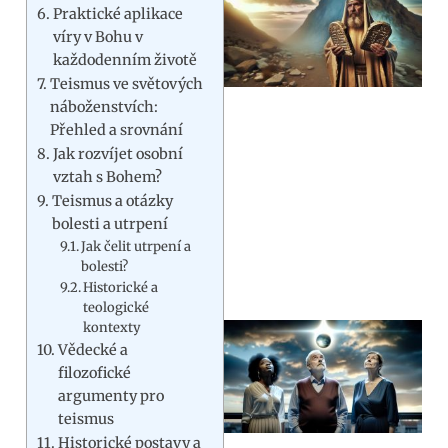
Praktické aplikace
víry v Bohu v
každodenním životě
Teismus ve světových
náboženstvích:
Přehled a srovnání
Jak rozvíjet osobní
vztah s Bohem?
Teismus a otázky
bolesti a utrpení
Jak čelit utrpení a
bolesti?
Historické a
teologické
kontexty
Vědecké a
filozofické
argumenty pro
teismus
Historické postavy a