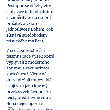
Postupně se otázky víry
staly více individuálními
a zaměřily se na osobní
prožitek a vztah
jednotlivce s Bohem, což
zůstává středobodem
teistického myšlení.
V současné době čelí
teismus řadě výzev, které
vyplývají z moderního
ateismu a sekularizace
společnosti. Nicméně i
dnes udržují mnozí lidé
svoji víru jako klíčový
prvek svých životů. Pro
teisty představuje víra v
Boha nejen oporu v
těžkých časech, ale také