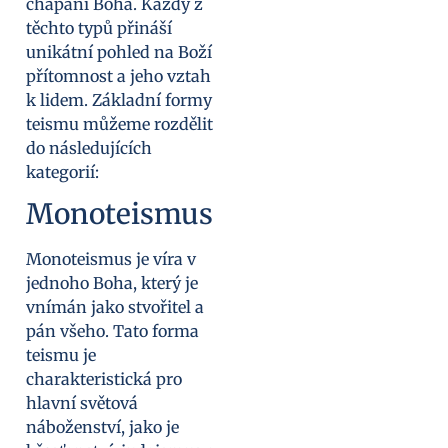
chápání Boha. Každý z
těchto typů přináší
unikátní pohled na Boží
přítomnost a jeho vztah
k lidem. Základní formy
teismu můžeme rozdělit
do následujících
kategorií:
Monoteismus
Monoteismus je víra v
jednoho Boha, který je
vnímán jako stvořitel a
pán všeho. Tato forma
teismu je
charakteristická pro
hlavní světová
náboženství, jako je