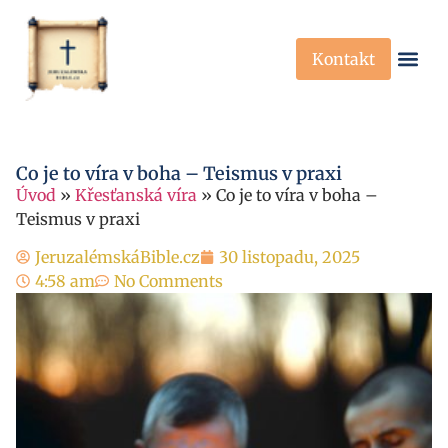
Kontakt
Křesťanská Víra
Křesťanské P
Co je to víra v boha – Teismus v praxi
Úvod
»
Křesťanská víra
»
Co je to víra v boha –
Teismus v praxi
JeruzalémskáBible.cz
30 listopadu, 2025
4:58 am
No Comments