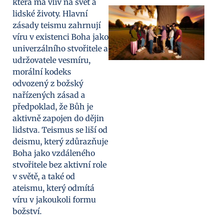
která má vliv na svět a
lidské životy. Hlavní
zásady teismu zahrnují
víru v existenci Boha jako
univerzálního stvořitele a
udržovatele vesmíru,
morální kodeks
odvozený z božský
nařízených zásad a
předpoklad, že Bůh je
aktivně zapojen do dějin
lidstva. Teismus se liší od
deismu, který zdůrazňuje
Boha jako vzdáleného
stvořitele bez aktivní role
v světě, a také od
ateismu, který odmítá
víru v jakoukoli formu
božství.