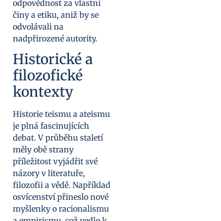
odpovědnost za vlastní
činy a etiku, aniž by se
odvolávali na
nadpřirozené autority.
Historické a
filozofické
kontexty
Historie teismu a ateismu
je plná fascinujících
debat. V průběhu staletí
měly obě strany
příležitost vyjádřit své
názory v literatuře,
filozofii a vědě. Například
osvícenství přineslo nové
myšlenky o racionalismu
a empirismu, což vedlo k