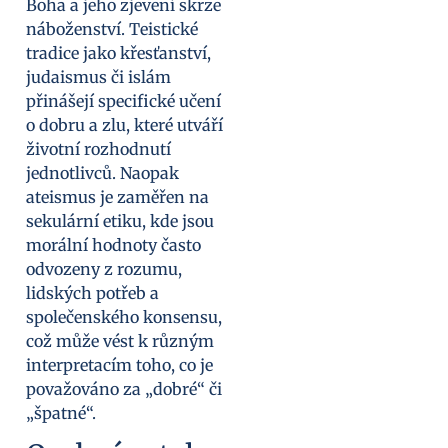
Boha a jeho zjevení skrze
náboženství. Teistické
tradice jako křesťanství,
judaismus či islám
přinášejí specifické učení
o dobru a zlu, které utváří
životní rozhodnutí
jednotlivců. Naopak
ateismus je zaměřen na
sekulární etiku, kde jsou
morální hodnoty často
odvozeny z rozumu,
lidských potřeb a
společenského konsensu,
což může vést k různým
interpretacím toho, co je
považováno za „dobré“ či
„špatné“.