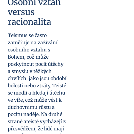
Osobní vztah
versus
racionalita
Teismus se často
zaměřuje na zažívání
osobního vztahu s
Bohem, což může
poskytnout pocit útěchy
a smyslu v těžkých
chvílích, jako jsou období
bolesti nebo ztráty. Teisté
se modlí a hledají útěchu
ve víře, což může vést k
duchovnímu růstu a
pocitu naděje. Na druhé
straně ateisté vycházejí z
přesvědčení, že lidé mají