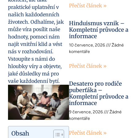
Přečíst článek »
praktické uplatnění v
našich každodenních
životech. Odhalíme, jak
Hinduismus vznik –
může víra posílit naše
Kompletní průvodce a
informace
hodnoty, pomoci nám
najít vnitřní klid a vést
10 července, 2026
Žádné
nás v rozhodování.
komentáře
Vstoupíte s námi do
Přečíst článek »
hloubky víry a objevte,
jaké důsledky má pro
vaše každodenní bytí.
Desatero pro rodiče
puberťáka –
Kompletní průvodce a
informace
9 července, 2026
Žádné
komentáře
Obsah
Přečíst článek »