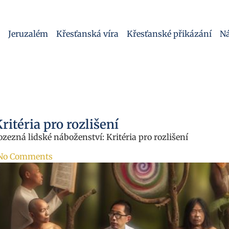
Jeruzalém
Křesťanská víra
Křesťanské přikázání
Ná
ritéria pro rozlišení
rozezná lidské náboženství: Kritéria pro rozlišení
No Comments