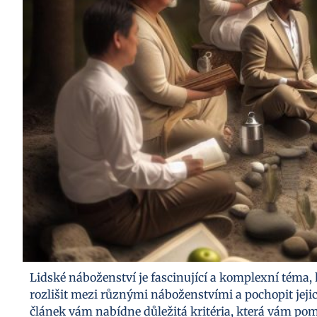
Lidské náboženství je fascinující a komplexní téma, 
rozlišit mezi různými náboženstvími a pochopit jeji
článek vám nabídne důležitá kritéria, která vám po