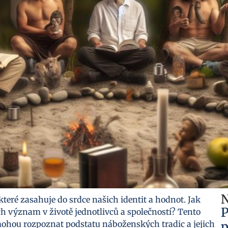
N
které zasahuje do srdce našich identit a hodnot. Jak
P
ch význam v životě jednotlivců a společností? Tento
mohou rozpoznat podstatu náboženských tradic a jejich
p