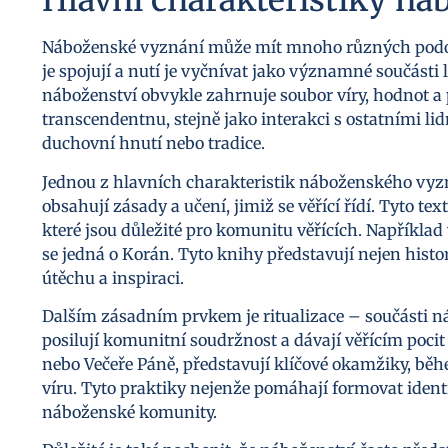
Hlavní charakteristiky n
Náboženské vyznání může mít mnoho různých podob a 
je spojují a nutí je vyčnívat jako významné součásti l
náboženství obvykle zahrnuje soubor víry, hodnot a 
transcendentnu, stejně jako interakci s ostatními lid
duchovní hnutí nebo tradice.
Jednou z hlavních charakteristik náboženského vyzná
obsahují zásady a učení, jimiž se věřící řídí. Tyto t
které jsou důležité pro komunitu věřících. Například
se jedná o Korán. Tyto knihy představují nejen histo
útěchu a inspiraci.
Dalším zásadním prvkem je ritualizace – součásti ná
posilují komunitní soudržnost a dávají věřícím pocit 
nebo Večeře Páně, představují klíčové okamžiky, během
víru. Tyto praktiky nejenže pomáhají formovat identit
náboženské komunity.