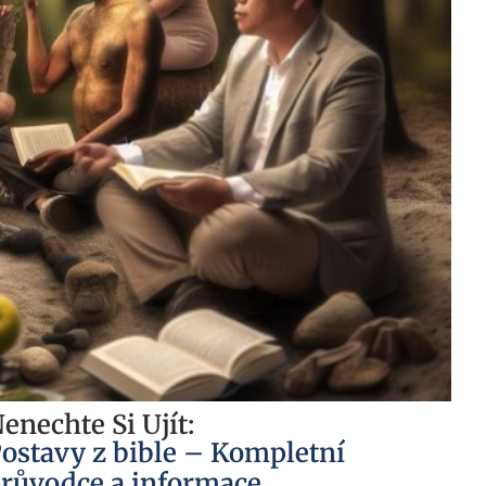
enechte Si Ujít:
ostavy z bible – Kompletní
růvodce a informace