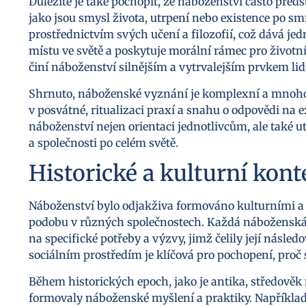
Důležité je také pochopit, že náboženství často před
jako jsou smysl života, utrpení nebo existence po sm
prostřednictvím svých učení a filozofií, což dává 
místu ve světě a poskytuje morální rámec pro životn
činí náboženství silnějším a vytrvalejším prvkem lid
Shrnuto, náboženské vyznání je komplexní a mnohovr
v posvátné, ritualizaci praxí a snahu o odpovědi na
náboženství nejen orientaci jednotlivcům, ale také u
a společnosti po celém světě.
Historické a kulturní kon
Náboženství bylo odjakživa formováno kulturními a h
podobu v různých společnostech. Každá náboženská t
na specifické potřeby a výzvy, jimž čelily její násle
sociálním prostředím je klíčová pro pochopení, proč 
Během historických epoch, jako je antika, středov
formovaly náboženské myšlení a praktiky. Například v