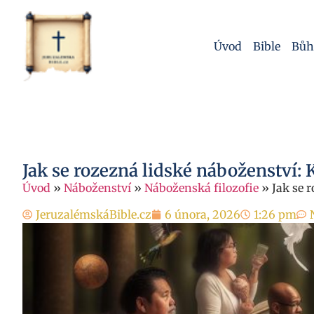
Úvod
Bible
Bůh
Jak se rozezná lidské náboženství: K
Úvod
»
Náboženství
»
Náboženská filozofie
»
Jak se 
JeruzalémskáBible.cz
6 února, 2026
1:26 pm