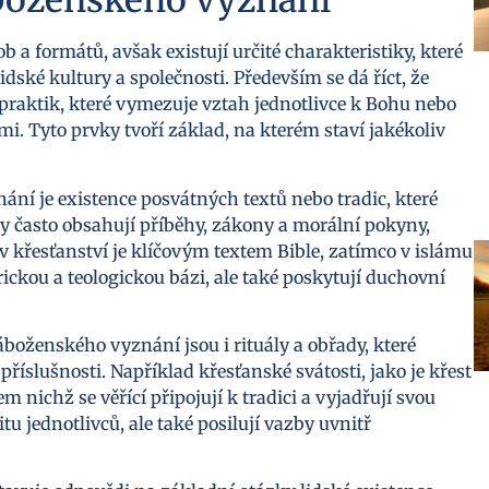
áboženského vyznání
formátů, avšak existují určité charakteristiky, které
idské kultury a společnosti. Především se dá říct, že
praktik, které vymezuje vztah jednotlivce k Bohu nebo
mi. Tyto prvky tvoří základ, na kterém staví jakékoliv
ní je existence posvátných textů nebo tradic, které
exty často obsahují příběhy, zákony a morální pokyny,
 v křesťanství je klíčovým textem Bible, zatímco v islámu
rickou a teologickou bázi, ale také poskytují duchovní
boženského vyznání jsou i rituály a obřady, které
příslušnosti. Například křesťanské svátosti, jako je křest
 nichž se věřící připojují k tradici a vyjadřují svou
u jednotlivců, ale také posilují vazby uvnitř