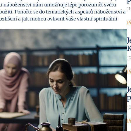
sti náboženství nám umožňuje lépe porozumět světu
11
soužití. Ponořte se do tematických aspektů náboženství a
ozlišení a jak mohou ovlivnit vaše vlastní spirituální
P
J
K
1
P
J
p
1
P