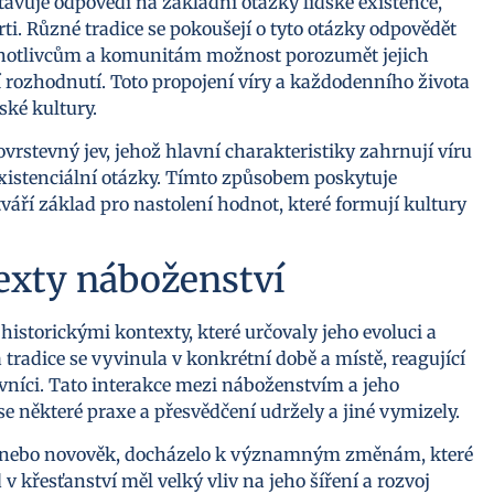
stavuje odpovědi na základní otázky lidské existence,
rti. Různé tradice se pokoušejí o tyto otázky odpovědět
jednotlivcům a komunitám možnost porozumět jejich
í rozhodnutí. Toto propojení víry a každodenního života
ské kultury.
stevný jev, jehož hlavní charakteristiky zahrnují víru
 existenciální otázky. Tímto způsobem poskytuje
tváří základ pro nastolení hodnot, které formují kultury
texty náboženství
istorickými kontexty, které určovaly jeho evoluci a
radice se vyvinula v konkrétní době a místě, reagující
dovníci. Tato interakce mezi náboženstvím a jeho
se některé praxe a přesvědčení udržely a jiné vymizely.
ěk nebo novověk, docházelo k významným změnám, které
 křesťanství měl velký vliv na jeho šíření a rozvoj