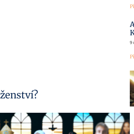
P
A
K
9
P
oženství?