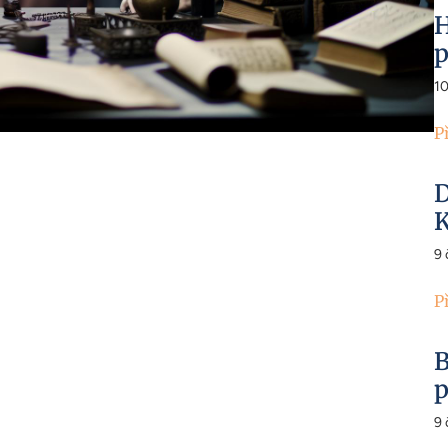
H
p
1
P
D
K
9
P
B
p
9