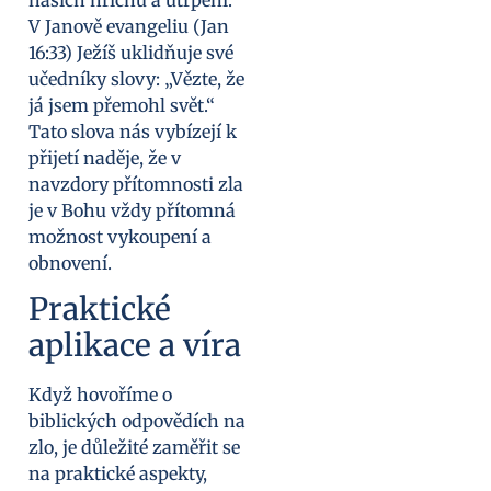
V Janově evangeliu (Jan
16:33) Ježíš uklidňuje své
učedníky slovy: „Vězte, že
já jsem přemohl svět.“
Tato slova nás vybízejí k
přijetí naděje, že v
navzdory přítomnosti zla
je v Bohu vždy přítomná
možnost vykoupení a
obnovení.
Praktické
aplikace a víra
Když hovoříme o
biblických odpovědích na
zlo, je důležité zaměřit se
na praktické aspekty,