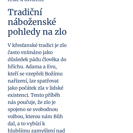
Tradiční
náboženské
pohledy na zlo
V křesťanské tradici je zlo
často vnímáno jako
důsledek pádu člověka do
hříchu. Adama a Evu,
kteří se vzepřeli Božímu
nařízení, lze spatřovat
jako počátek zla v lidské
existenci. Tento příběh
nás poučuje, že zlo je
spojeno se svobodnou
volbou, kterou nám Bůh
dal, a to vybízí k
hlubšímu zamyšlení nad