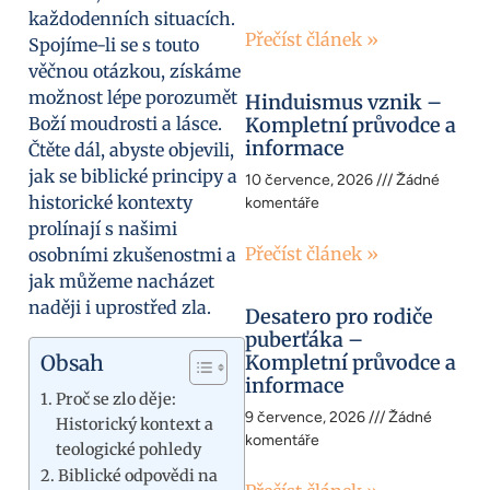
každodenních situacích.
Přečíst článek »
Spojíme-li se s touto
věčnou otázkou, získáme
možnost lépe porozumět
Hinduismus vznik –
Boží moudrosti a lásce.
Kompletní průvodce a
informace
Čtěte dál, abyste objevili,
jak se biblické principy a
10 července, 2026
Žádné
historické kontexty
komentáře
prolínají s našimi
Přečíst článek »
osobními zkušenostmi a
jak můžeme nacházet
naději i uprostřed zla.
Desatero pro rodiče
puberťáka –
Obsah
Kompletní průvodce a
informace
Proč se zlo děje:
9 července, 2026
Žádné
Historický kontext a
komentáře
teologické pohledy
Biblické odpovědi na