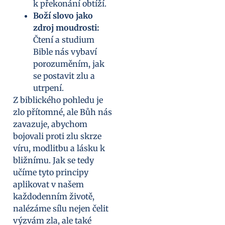
k překonání obtíží.
Boží slovo jako
zdroj moudrosti:
Čtení a studium
Bible nás vybaví
porozuměním, jak
se postavit zlu a
utrpení.
Z biblického pohledu je
zlo přítomné, ale Bůh nás
zavazuje, abychom
bojovali proti zlu skrze
víru, modlitbu a lásku k
bližnímu. Jak se tedy
učíme tyto principy
aplikovat v našem
každodenním životě,
nalézáme sílu nejen čelit
výzvám zla, ale také