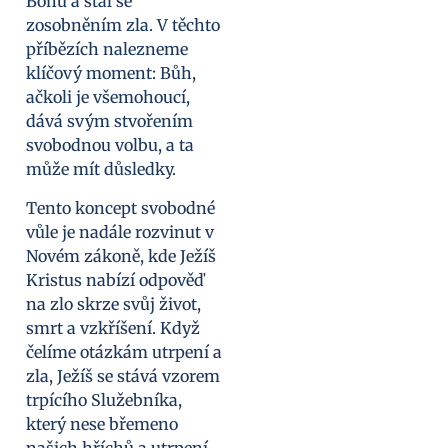
Bohu a stal se
zosobněním zla. V těchto
příbězích nalezneme
klíčový moment: Bůh,
ačkoli je všemohoucí,
dává svým stvořením
svobodnou volbu, a ta
může mít důsledky.
Tento koncept svobodné
vůle je nadále rozvinut v
Novém zákoně, kde Ježíš
Kristus nabízí odpověď
na zlo skrze svůj život,
smrt a vzkříšení. Když
čelíme otázkám utrpení a
zla, Ježíš se stává vzorem
trpícího Služebníka,
který nese břemeno
našich hříchů a utrpení.