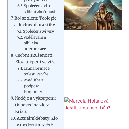
Společenství a
sdílení zkušeností
Boj se zlem: Teologie
a duchovní praktiky
Společenství víry
Vzdělávání a
biblická
interpretace
Osobní zkušenosti:
Zlo a utrpení ve víře
Transformace
bolesti ve víře
Modlitba a
podpora
komunity
Naděje a vykoupení:
Odpověď na zlo v
Kristu
Aktuální debaty: Zlo
v moderním světě