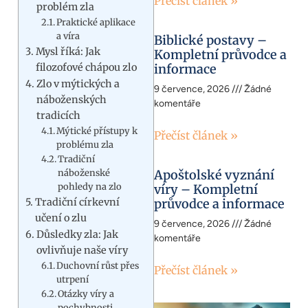
Přečíst článek »
problém zla
Praktické aplikace
a víra
Biblické postavy –
Mysl říká: Jak
Kompletní průvodce a
filozofové chápou zlo
informace
Zlo v mýtických a
9 července, 2026
Žádné
náboženských
komentáře
tradicích
Mýtické přístupy k
Přečíst článek »
problému zla
Tradiční
náboženské
Apoštolské vyznání
pohledy na zlo
víry – Kompletní
Tradiční církevní
průvodce a informace
učení o zlu
9 července, 2026
Žádné
Důsledky zla: Jak
komentáře
ovlivňuje naše víry
Duchovní růst přes
Přečíst článek »
utrpení
Otázky víry a
pochybnosti