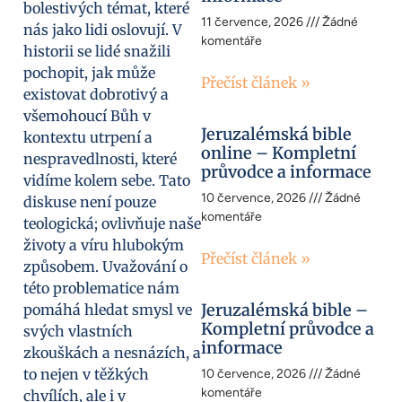
bolestivých témat, které
11 července, 2026
Žádné
nás jako lidi oslovují. V
komentáře
historii se lidé snažili
pochopit, jak může
Přečíst článek »
existovat dobrotivý a
všemohoucí Bůh v
Jeruzalémská bible
kontextu utrpení a
online – Kompletní
nespravedlnosti, které
průvodce a informace
vidíme kolem sebe. Tato
10 července, 2026
Žádné
diskuse není pouze
komentáře
teologická; ovlivňuje naše
životy a víru hlubokým
Přečíst článek »
způsobem. Uvažování o
této problematice nám
Jeruzalémská bible –
pomáhá hledat smysl ve
Kompletní průvodce a
svých vlastních
informace
zkouškách a nesnázích, a
to nejen v těžkých
10 července, 2026
Žádné
komentáře
chvílích, ale i v