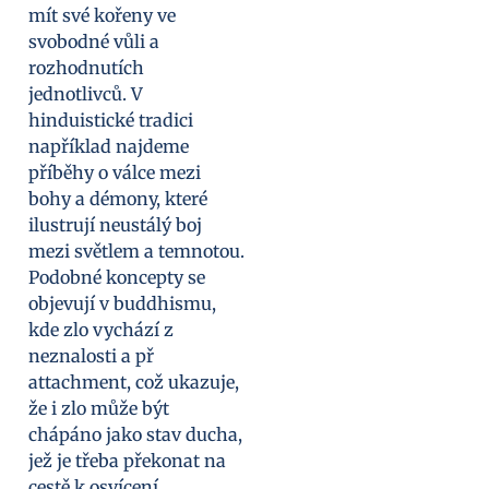
mít své kořeny ve
svobodné vůli a
rozhodnutích
jednotlivců. V
hinduistické tradici
například najdeme
příběhy o válce mezi
bohy a démony, které
ilustrují neustálý boj
mezi světlem a temnotou.
Podobné koncepty se
objevují v buddhismu,
kde zlo vychází z
neznalosti a př
attachment, což ukazuje,
že i zlo může být
chápáno jako stav ducha,
jež je třeba překonat na
cestě k osvícení.