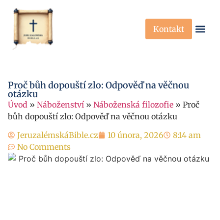
Kontakt
Křesťanská Víra
Křesťanské P
Proč bůh dopouští zlo: Odpověď na věčnou
otázku
Úvod
»
Náboženství
»
Náboženská filozofie
»
Proč
bůh dopouští zlo: Odpověď na věčnou otázku
JeruzalémskáBible.cz
10 února, 2026
8:14 am
No Comments