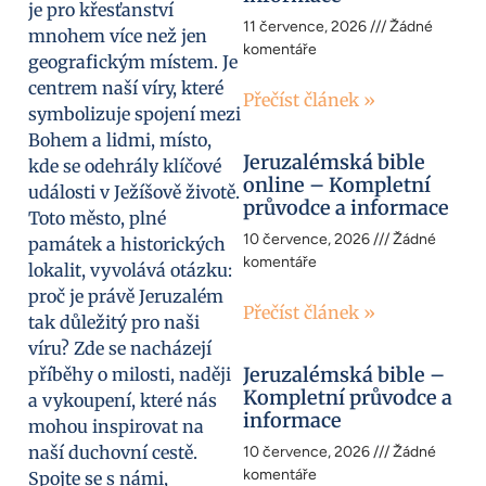
je pro křesťanství
11 července, 2026
Žádné
mnohem více než jen
komentáře
geografickým místem. Je
centrem naší víry, které
Přečíst článek »
symbolizuje spojení mezi
Bohem a lidmi, místo,
Jeruzalémská bible
kde se odehrály klíčové
online – Kompletní
události v Ježíšově životě.
průvodce a informace
Toto město, plné
10 července, 2026
Žádné
památek a historických
komentáře
lokalit, vyvolává otázku:
proč je právě Jeruzalém
Přečíst článek »
tak důležitý pro naši
víru? Zde se nacházejí
Jeruzalémská bible –
příběhy o milosti, naději
Kompletní průvodce a
a vykoupení, které nás
informace
mohou inspirovat na
naší duchovní cestě.
10 července, 2026
Žádné
komentáře
Spojte se s námi,