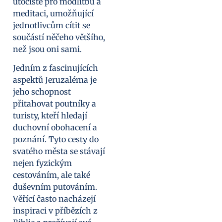
útočiště pro modlitbu a
meditaci, umožňující
jednotlivcům cítit se
součástí něčeho většího,
než jsou oni sami.
Jedním z fascinujících
aspektů Jeruzaléma je
jeho schopnost
přitahovat poutníky a
turisty, kteří hledají
duchovní obohacení a
poznání. Tyto cesty do
svatého města se stávají
nejen fyzickým
cestováním, ale také
duševním putováním.
Věřící často nacházejí
inspiraci v příbězích z