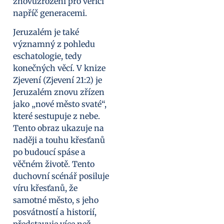
znovuzrození pro věřící
napříč generacemi.
Jeruzalém je také
významný z pohledu
eschatologie, tedy
konečných věcí. V knize
Zjevení (Zjevení 21:2) je
Jeruzalém znovu zřízen
jako „nové město svaté“,
které sestupuje z nebe.
Tento obraz ukazuje na
naději a touhu křesťanů
po budoucí spáse a
věčném životě. Tento
duchovní scénář posiluje
víru křesťanů, že
samotné město, s jeho
posvátností a historií,