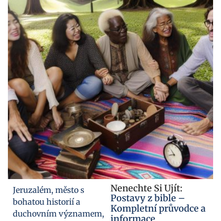
Nenechte Si Ujít:
Jeruzalém, město s
Postavy z bible –
bohatou historií a
Kompletní průvodce a
duchovním významem,
informace