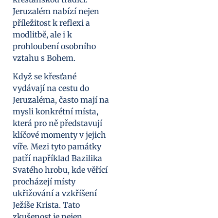
Jeruzalém nabízí nejen
příležitost k reflexi a
modlitbě, ale i k
prohloubení osobního
vztahu s Bohem.
Když se křesťané
vydávají na cestu do
Jeruzaléma, často mají na
mysli konkrétní místa,
která pro ně představují
klíčové momenty v jejich
víře. Mezi tyto památky
patří například Bazilika
Svatého hrobu, kde věřící
procházejí místy
ukřižování a vzkříšení
Ježíše Krista. Tato
zkušenost je nejen