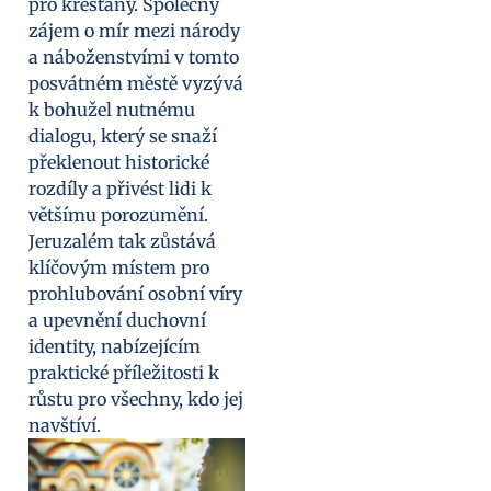
pro křesťany. Společný
zájem o mír mezi národy
a náboženstvími v tomto
posvátném městě vyzývá
k bohužel nutnému
dialogu, který se snaží
překlenout historické
rozdíly a přivést lidi k
většímu porozumění.
Jeruzalém tak zůstává
klíčovým místem pro
prohlubování osobní víry
a upevnění duchovní
identity, nabízejícím
praktické příležitosti k
růstu pro všechny, kdo jej
navštíví.