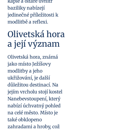
kaple a oltáře uvnitř
baziliky nabízejí
jedinečné příležitosti k
modlitbě a reflexi.
Olivetská hora
a její význam
Olivetská hora, známá
jako místo Ježíšovy
modlitby a jeho
ukřižování, je další
důležitou destinací. Na
jejím vrcholu stojí kostel
Nanebevstoupení, který
nabízí úchvatný pohled
na celé město. Místo je
také obklopeno
zahradami a hroby, což