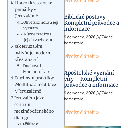
Přečíst článek »
Hlavní křesťanské
památky v
Jeruzalémě
Biblické postavy –
Kompletní průvodce a
Olivetská hora a její
informace
význam
Různé tradice a
9 července, 2026
Žádné
jejich zachování
komentáře
Jak Jeruzalém
ovlivňuje moderní
Přečíst článek »
křesťanství
Duchovní a
komunitní vliv
Apoštolské vyznání
Duchovní praktiky:
víry – Kompletní
průvodce a informace
Modlitba a meditace
v Jeruzalémě
9 července, 2026
Žádné
Jeruzalém jako
komentáře
centrum
mezináboženského
Přečíst článek »
dialogu
Příklady