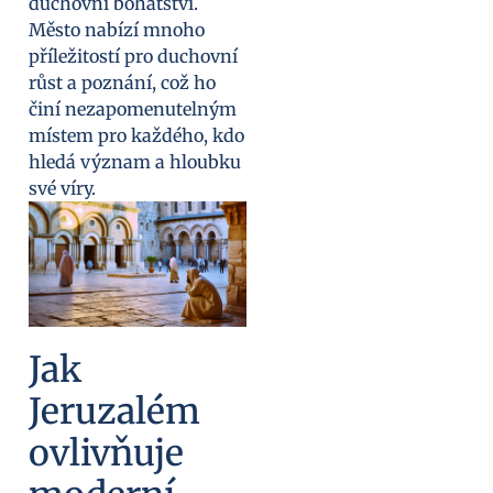
duchovní bohatství.
Město nabízí mnoho
příležitostí pro duchovní
růst a poznání, což ho
činí nezapomenutelným
místem pro každého, kdo
hledá význam a hloubku
své víry.
Jak
Jeruzalém
ovlivňuje