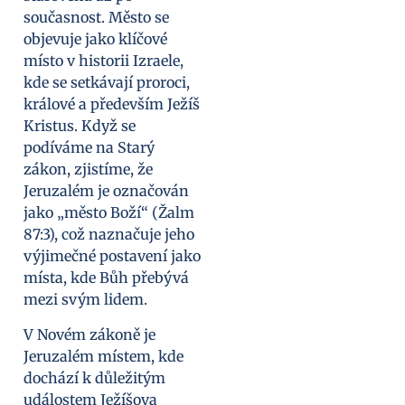
současnost. Město se
objevuje jako klíčové
místo v historii Izraele,
kde se setkávají proroci,
králové a především Ježíš
Kristus. Když se
podíváme na Starý
zákon, zjistíme, že
Jeruzalém je označován
jako „město Boží“ (Žalm
87:3), což naznačuje jeho
výjimečné postavení jako
místa, kde Bůh přebývá
mezi svým lidem.
V Novém zákoně je
Jeruzalém místem, kde
dochází k důležitým
událostem Ježíšova