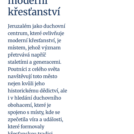
moderní
křesťanství
Jeruzalém jako duchovní
centrum, které ovlivňuje
moderní křesťanství, je
místem, jehož význam
přetrvává napříč
staletími a generacemi.
Poutníci z celého světa
navštěvují toto město
nejen kvůli jeho
historickému dědictví, ale
i v hledání duchovního
obohacení, které je
spojeno s místy, kde se
zpečetila víra a události,
které formovaly
křesťanskou tradici.