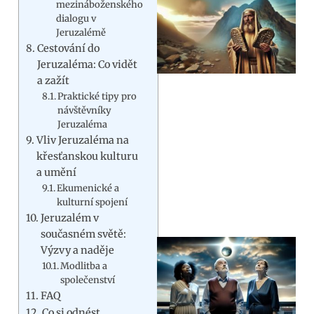
mezináboženského
dialogu v
Jeruzalémě
Cestování do
Jeruzaléma: Co vidět
a zažít
Praktické tipy pro
návštěvníky
Jeruzaléma
Vliv Jeruzaléma na
křesťanskou kulturu
a umění
Ekumenické a
kulturní spojení
Jeruzalém v
současném světě:
Výzvy a naděje
Modlitba a
společenství
FAQ
Co si odnést