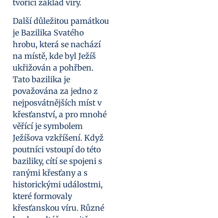
tvořící základ víry.
Další důležitou památkou
je Bazilika Svatého
hrobu, která se nachází
na místě, kde byl Ježíš
ukřižován a pohřben.
Tato bazilika je
považována za jedno z
nejposvátnějších míst v
křesťanství, a pro mnohé
věřící je symbolem
Ježíšova vzkříšení. Když
poutníci vstoupí do této
baziliky, cítí se spojeni s
ranými křesťany a s
historickými událostmi,
které formovaly
křesťanskou víru. Různé