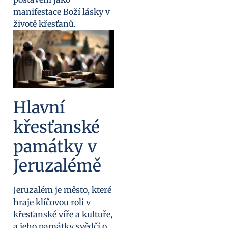
manifestace Boží lásky v
životě křesťanů.
Hlavní
křesťanské
památky v
Jeruzalémě
Jeruzalém je město, které
hraje klíčovou roli v
křesťanské víře a kultuře,
a jeho památky svědčí o