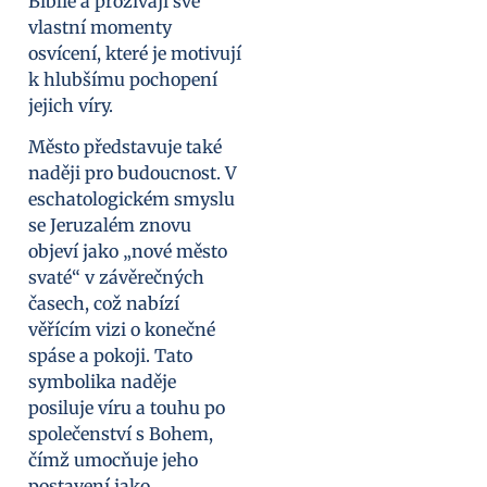
Biblie a prožívají své
vlastní momenty
osvícení, které je motivují
k hlubšímu pochopení
jejich víry.
Město představuje také
naději pro budoucnost. V
eschatologickém smyslu
se Jeruzalém znovu
objeví jako „nové město
svaté“ v závěrečných
časech, což nabízí
věřícím vizi o konečné
spáse a pokoji. Tato
symbolika naděje
posiluje víru a touhu po
společenství s Bohem,
čímž umocňuje jeho
postavení jako