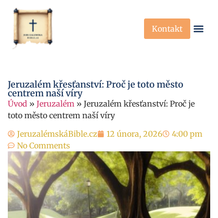
Kontakt
Křesťanská Víra
Křesťanské P
Jeruzalém křesťanství: Proč je toto město
centrem naší víry
Úvod
»
Jeruzalém
»
Jeruzalém křesťanství: Proč je
toto město centrem naší víry
JeruzalémskáBible.cz
12 února, 2026
4:00 pm
No Comments