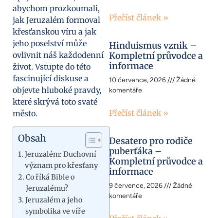
abychom prozkoumali,
Přečíst článek »
jak Jeruzalém formoval
křesťanskou víru a jak
jeho poselství může
Hinduismus vznik –
ovlivnit náš každodenní
Kompletní průvodce a
informace
život. Vstupte do této
fascinující diskuse a
10 července, 2026
Žádné
objevte hluboké pravdy,
komentáře
které skrývá toto svaté
Přečíst článek »
město.
Obsah
Desatero pro rodiče
puberťáka –
Jeruzalém: Duchovní
Kompletní průvodce a
význam pro křesťany
informace
Co říká Bible o
9 července, 2026
Žádné
Jeruzalému?
komentáře
Jeruzalém a jeho
symbolika ve víře