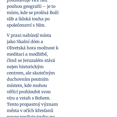
představuje více než
pouhou geografii – je to
místo, kde se prolíná Boží
slib a lidská touha po
společenství s Ním.
V praxi nabízejí místa
jako Skalní dóm a
Olivetská hora možnost k
meditaci a modlitbě,
čímž se Jeruzalém stává
nejen historickým
centrem, ale skutečným
duchovním poutním
místem, kde mohou
věřící prohloubit svou
víru a vztah s Bohem.
Tento propastný význam
města v očích křesťanů
pouze posiluje touhu po