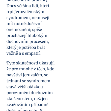
Dnes většina lidí, kteří
trpí Jeruzalémským
syndromem, nemusejí
mít nutně duševní
onemocnění; spíše
procházejí hlubokým
duchovním procesem,
který je potřeba brát
vážně a s empatií.
Tyto skutečnosti ukazují,
že pro mnohé z těch, kdo
navštíví Jeruzalém, se
jednání se syndromem
stává větší otázkou
porozumění duchovním
zkušenostem, než jen
zvažováním případné
duševní poruchy. S