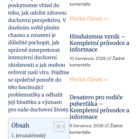
komentáře
poskytneme vhled do
toho, jak udržet zdravou
Přečíst článek »
duchovní perspektivu. V
dnešním světě plném
chaosu a zmatení je
Hinduismus vznik –
důležité pochopit, jak
Kompletní průvodce a
informace
správně interpretovat
intenzivní duchovní
10 července, 2026
Žádné
zkušenosti a jak mohou
komentáře
ovlivnit naši víru. Pojďme
Přečíst článek »
se společně ponořit do
této fascinující
problematiky a odhalit
Desatero pro rodiče
její hloubku a význam
puberťáka –
pro naše duchovní životy.
Kompletní průvodce a
informace
Obsah
9 července, 2026
Žádné
komentáře
Jeruzalémský