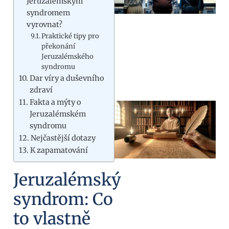
Jeruzalémským
syndromem
vyrovnat?
Praktické tipy pro
překonání
Jeruzalémského
syndromu
Dar víry a duševního
zdraví
Fakta a mýty o
Jeruzalémském
syndromu
Nejčastější dotazy
K zapamatování
Jeruzalémský
syndrom: Co
to vlastně