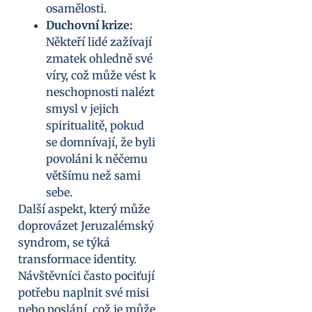
osamělosti.
Duchovní krize:
Někteří lidé zažívají
zmatek ohledně své
víry, což může vést k
neschopnosti nalézt
smysl v jejich
spiritualitě, pokud
se domnívají, že byli
povoláni k něčemu
většímu než sami
sebe.
Další aspekt, který může
doprovázet Jeruzalémský
syndrom, se týká
transformace identity.
Návštěvníci často pociťují
potřebu naplnit své misi
nebo poslání, což je může