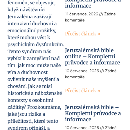
fenomén, se objevuje,
informace
když návštěvníci
11 července, 2026
Žádné
Jeruzaléma zažívají
komentáře
intenzivní duchovní a
emocionální prožitky,
Přečíst článek »
které mohou vést k
psychickým dysfunkcím.
Jeruzalémská bible
Tento syndrom nás
online – Kompletní
vybízí k zamyšlení nad
průvodce a informace
tím, jak moc může naše
10 července, 2026
Žádné
víra a duchovnost
komentáře
ovlivnit naše myšlení a
chování. Jak se mísí
Přečíst článek »
historické a náboženské
kontexty s osobními
Jeruzalémská bible –
zážitky? Prozkoumáme,
Kompletní průvodce a
jaké jsou rizika a
informace
příležitosti, které tento
syndrom přináší, a
10 července, 2026
Žádné