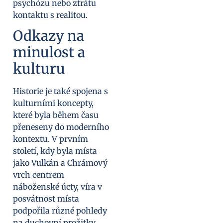
psychózu nebo ztrátu
kontaktu s realitou.
Odkazy na
minulost a
kulturu
Historie je také spojena s
kulturními koncepty,
které byla během času
přeneseny do moderního
kontextu. V prvním
století, kdy byla místa
jako Vulkán a Chrámový
vrch centrem
náboženské úcty, víra v
posvátnost místa
podpořila různé pohledy
na duchovní prožitky.