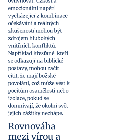
ovlivňovat. Úzkost a
emocionální napětí
vycházející z kombinace
očekávání a reálných
zkušeností mohou být
zdrojem hlubokých
vnitřních konfliktů.
Například křesťané, kteří
se odkazují na biblické
postavy, mohou začít
cítit, že mají božské
povolání, což může vést k
pocitům osamělosti nebo
izolace, pokud se
domnívají, že okolní svět
jejich zážitky nechápe.
Rovnováha
mezi vírou a