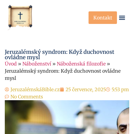
Kontakt
Křesťanská Víra
Křesťanské P
Jeruzalémský syndrom: Když duchovnost
ovládne mysl
Úvod
»
Náboženství
»
Náboženská filozofie
»
Jeruzalémský syndrom: Když duchovnost ovládne
mysl
JeruzalémskáBible.cz
25 července, 2025
5:53 pm
No Comments