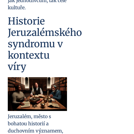
jak jednotlivcům, tak celé
kultuře.
Historie
Jeruzalémského
syndromu v
kontextu
víry
Jeruzalém, město s
bohatou historií a
duchovním významem,