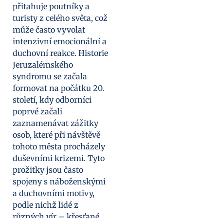
přitahuje poutníky a
turisty z celého světa, což
může často vyvolat
intenzivní emocionální a
duchovní reakce. Historie
Jeruzalémského
syndromu se začala
formovat na počátku 20.
století, kdy odborníci
poprvé začali
zaznamenávat zážitky
osob, které při návštěvě
tohoto města procházely
duševními krizemi. Tyto
prožitky jsou často
spojeny s náboženskými
a duchovními motivy,
podle nichž lidé z
různých vír – křesťané,