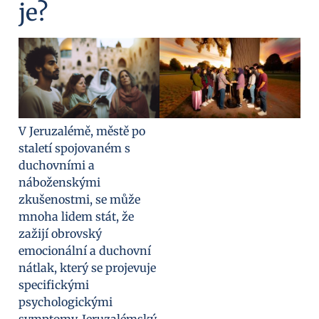
je?
V Jeruzalémě, městě po
staletí spojovaném s
duchovními a
náboženskými
zkušenostmi, se může
mnoha lidem stát, že
zažijí obrovský
emocionální a duchovní
nátlak, který se projevuje
specifickými
psychologickými
symptomy. Jeruzalémský