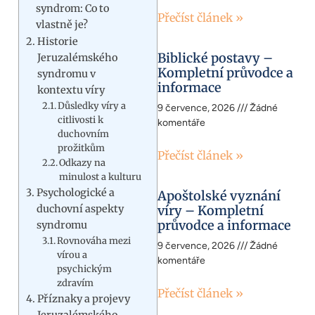
syndrom: Co to
Přečíst článek »
vlastně je?
Historie
Biblické postavy –
Jeruzalémského
Kompletní průvodce a
syndromu v
informace
kontextu víry
Důsledky víry a
9 července, 2026
Žádné
citlivosti k
komentáře
duchovním
prožitkům
Přečíst článek »
Odkazy na
minulost a kulturu
Psychologické a
Apoštolské vyznání
duchovní aspekty
víry – Kompletní
průvodce a informace
syndromu
Rovnováha mezi
9 července, 2026
Žádné
vírou a
komentáře
psychickým
zdravím
Přečíst článek »
Příznaky a projevy
Jeruzalémského