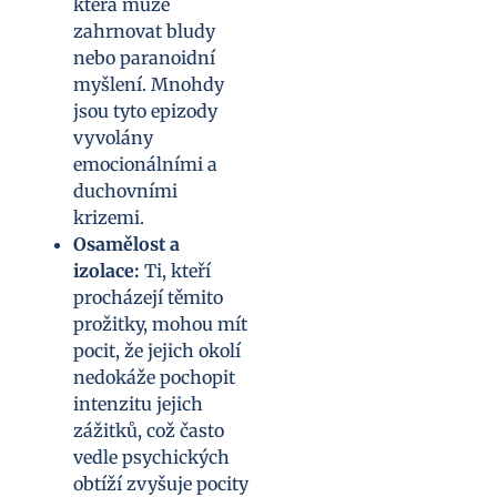
která může
zahrnovat bludy
nebo paranoidní
myšlení. Mnohdy
jsou tyto epizody
vyvolány
emocionálními a
duchovními
krizemi.
Osamělost a
izolace:
Ti, kteří
procházejí těmito
prožitky, mohou mít
pocit, že jejich okolí
nedokáže pochopit
intenzitu jejich
zážitků, což často
vedle psychických
obtíží zvyšuje pocity