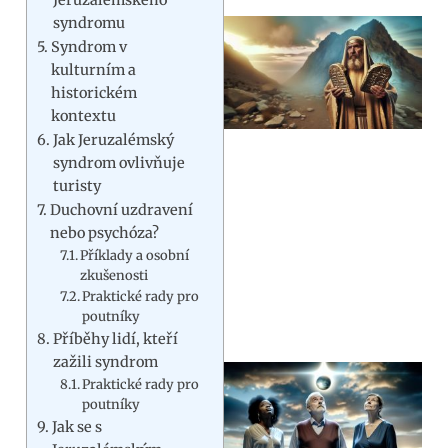
syndromu
Syndrom v
kulturním a
historickém
kontextu
Jak Jeruzalémský
syndrom ovlivňuje
turisty
Duchovní uzdravení
nebo psychóza?
Příklady a osobní
zkušenosti
Praktické rady pro
poutníky
Příběhy lidí, kteří
zažili syndrom
Praktické rady pro
poutníky
Jak se s