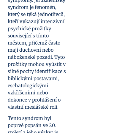
syndrom je fenomén,
který se týká jednotlivců,
kteří vykazují intenzivní
psychické prožitky
související s tímto
městem, přičemž často
mají duchovní nebo
náboženské pozadí. Tyto
prožitky mohou vyústit v
silné pocity identifikace s
biblickými postavami,
eschatologickými
vzkříšeními nebo
dokonce v prohlášení o
vlastní mesiášské roli.
Tento syndrom byl
poprvé popsán ve 20.
století a jeho výskyt je