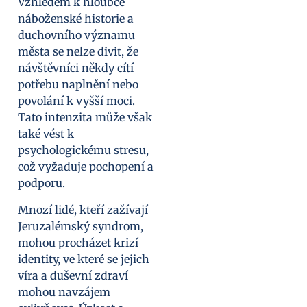
Vzhledem k hloubce
náboženské historie a
duchovního významu
města se nelze divit, že
návštěvníci někdy cítí
potřebu naplnění nebo
povolání k vyšší moci.
Tato intenzita může však
také vést k
psychologickému stresu,
což vyžaduje pochopení a
podporu.
Mnozí lidé, kteří zažívají
Jeruzalémský syndrom,
mohou procházet krizí
identity, ve které se jejich
víra a duševní zdraví
mohou navzájem