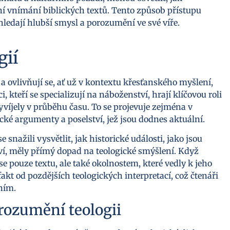
ní vnímání biblických textů. Tento způsob přístupu
hledají hlubší smysl a porozumění ve své víře.
gií
 a ovlivňují se, ať už v kontextu křesťanského myšlení,
 kteří se specializují na náboženství, hrají klíčovou roli
yvíjely v průběhu času. To se projevuje zejména v
ické argumenty a poselství, jež jsou dodnes aktuální.
snažili vysvětlit, jak historické události, jako jsou
ví, měly přímý dopad na teologické smýšlení. Když
pouze textu, ale také okolnostem, které vedly k jeho
akt od pozdějších teologických interpretací, což čtenáři
ním.
orozumění teologii