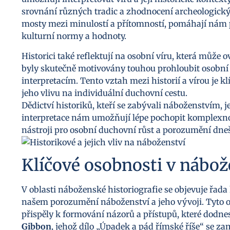
srovnání různých tradic a zhodnocení archeologick
mosty mezi minulostí a přítomností, pomáhají nám
kulturní normy a hodnoty.
Historici také reflektují na osobní víru, která může ov
byly skutečně motivovány touhou prohloubit osobní
interpretacím. Tento vztah mezi historií a vírou je k
jeho vlivu na individuální duchovní cestu.
Dědictví historiků, kteří se zabývali náboženstvím,
interpretace nám umožňují lépe pochopit komplexnost 
nástroji pro osobní duchovní růst a porozumění d
Klíčové osobnosti v nábož
V oblasti náboženské historiografie se objevuje řada
našem porozumění náboženství a jeho vývoji. Tyto osob
přispěly k formování názorů a přístupů, které dodnes
Gibbon
, jehož dílo „Úpadek a pád římské říše“ se z