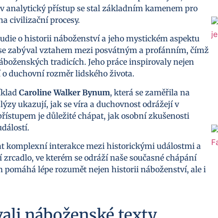
 analytický přístup se stal základním kamenem pro
na civilizační procesy.
studie o historii náboženství a jeho mystickém aspektu
e se zabýval vztahem mezi posvátným a profánním, čímž
oženských tradicích. Jeho práce inspirovaly nejen
ají o duchovní rozměr lidského života.
říklad
Caroline Walker Bynum
, která se zaměřila na
lýzy ukazují, jak se víra a duchovnost odrážejí v
přístupem je důležité chápat, jak osobní zkušenosti
dálostí.
at komplexní interakce mezi historickými událostmi a
 zrcadlo, ve kterém se odráží naše současné chápání
m pomáhá lépe rozumět nejen historii náboženství, ale i
vali náboženské texty