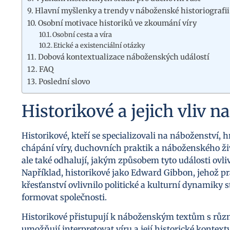
Hlavní myšlenky a trendy v náboženské historiografii
Osobní motivace historiků ve zkoumání víry
Osobní cesta a víra
Etické a existenciální otázky
Dobová kontextualizace náboženských událostí
FAQ
Poslední slovo
Historikové a jejich vliv 
Historikové, kteří se specializovali na náboženství, 
chápání víry, duchovních praktik a náboženského život
ale také odhalují, jakým způsobem tyto události ovli
Například, historikové jako Edward Gibbon, jehož p
křesťanství ovlivnilo politické a kulturní dynamiky
formovat společnosti.
Historikové přistupují k náboženským textům s různ
umožňují interpretovat víru a její historické kontex