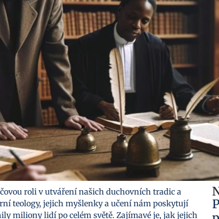
N
líčovou roli v utváření našich duchovních tradic a
P
ní teology, jejich myšlenky a učení nám poskytují
ly miliony lidí po celém světě. Zajímavé je, jak jejich
p