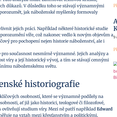
P
ých důkazů. V důsledku toho se stávají významnými
 porozumět, jak náboženské myšlenky formovaly
A
K
livnit jejich práci. Například některé historické studie
 porozumění víře, což nakonec vedlo k novým objevům a
9
líčový pro pochopení nejen historie náboženství, ale i
P
 je pro současnost nesmírně významné. Jejich analýzy a
víry a její historický vývoj, a tím se stávají cennými
nešnímu náboženskému světu.
enské historiografie
 klíčových osobností, které se významně podílely na
nosti, ať již jako historici, teologové či filozofové,
 ovlivňují studium víry. Mezi ně patří například
Edward
aměřuje na vztah mezi křesťanstvím a politickými,