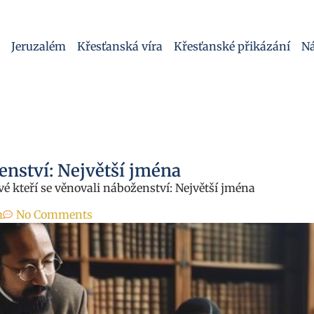
Jeruzalém
Křesťanská víra
Křesťanské přikázání
Ná
enství: Největší jména
vé kteří se věnovali náboženství: Největší jména
m
No Comments