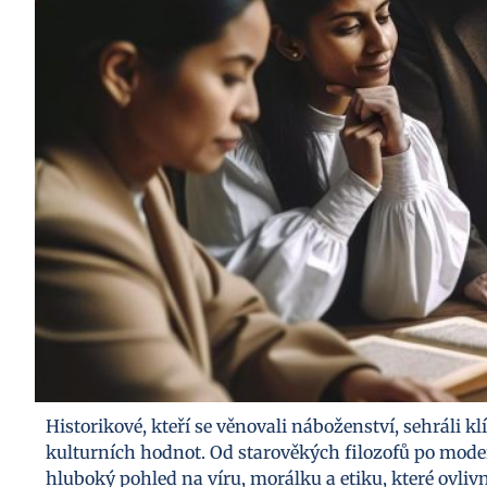
Historikové, kteří se věnovali náboženství, sehráli k
kulturních hodnot. Od starověkých filozofů po moder
hluboký pohled na víru, morálku a etiku, které ovlivni