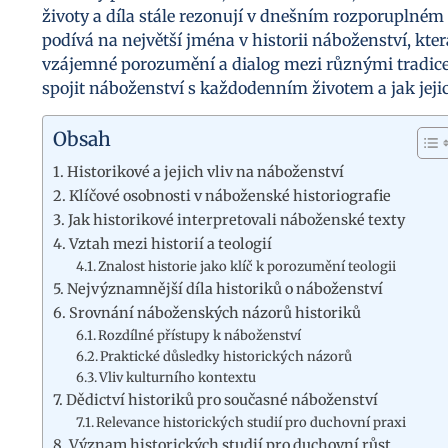
životy a díla stále rezonují v dnešním rozporuplném
podívá na největší jména v historii náboženství, kter
vzájemné porozumění a dialog mezi různými tradicemi.
spojit náboženství s každodenním životem a jak jeji
Obsah
Historikové a jejich vliv na náboženství
Klíčové osobnosti v náboženské historiografie
Jak historikové interpretovali náboženské texty
Vztah mezi historií a teologií
Znalost historie jako klíč k porozumění teologii
Nejvýznamnější díla historiků o náboženství
Srovnání náboženských názorů historiků
Rozdílné přístupy k náboženství
Praktické důsledky historických názorů
Vliv kulturního kontextu
Dědictví historiků pro současné náboženství
Relevance historických studií pro duchovní praxi
Význam historických studií pro duchovní růst