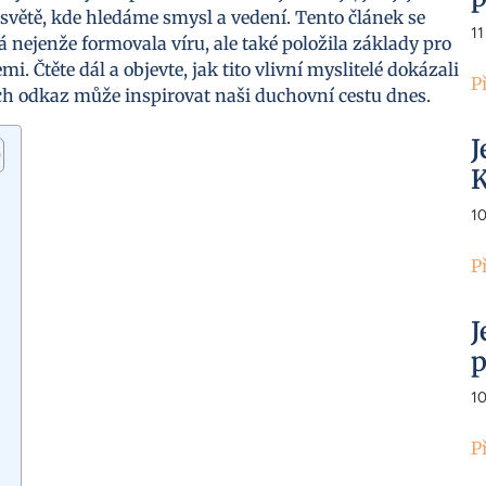
 světě, kde hledáme smysl a vedení. Tento článek se
11
á nejenže formovala víru, ale také položila základy pro
 Čtěte dál a objevte, jak tito vlivní myslitelé dokázali
P
ch odkaz může inspirovat naši duchovní cestu dnes.
J
K
1
P
J
p
1
P