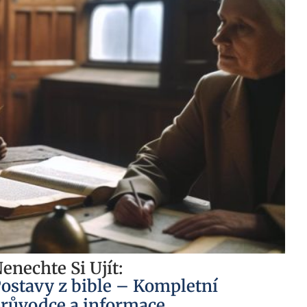
enechte Si Ujít:
ostavy z bible – Kompletní
růvodce a informace