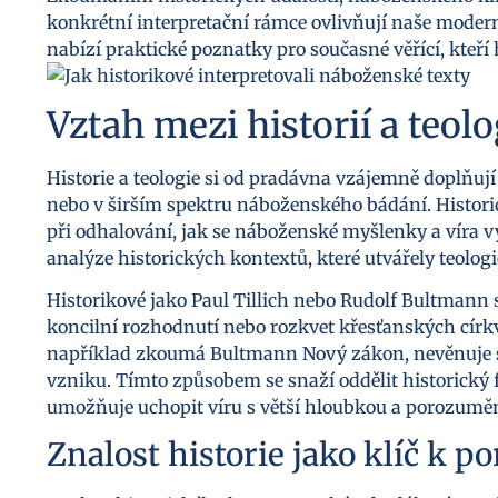
konkrétní interpretační rámce ovlivňují naše moder
nabízí praktické poznatky pro současné věřící, kteří 
Vztah mezi historií a teolo
Historie a teologie si od pradávna vzájemně doplňují
nebo v širším spektru náboženského bádání. Historici,
při odhalování, jak se náboženské myšlenky a víra v
analýze historických kontextů, které utvářely teolog
Historikové jako Paul Tillich nebo Rudolf Bultmann se 
koncilní rozhodnutí nebo rozkvet křesťanských círk
například zkoumá Bultmann Nový zákon, nevěnuje se 
vzniku. Tímto způsobem se snaží oddělit historický f
umožňuje uchopit víru s větší hloubkou a porozumě
Znalost historie jako klíč k p