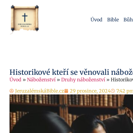
Úvod
Bible
Bůh
Historikové kteří se věnovali nábož
Úvod
»
Náboženství
»
Druhy náboženství
»
Historiko
JeruzalémskáBible.cz
29 prosince, 2024
7:42 p