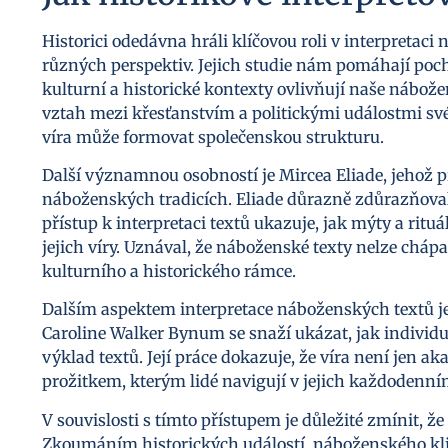
Historici odedávna hráli klíčovou roli v interpretaci
různých perspektiv. Jejich studie nám pomáhají poch
kulturní a historické kontexty ovlivňují naše nábo
vztah mezi křesťanstvím a politickými událostmi sv
víra může formovat společenskou strukturu.
Další významnou osobností je Mircea Eliade, jehož p
náboženských tradicích. Eliade důrazně zdůrazňov
přístup k interpretaci textů ukazuje, jak mýty a ri
jejich víry. Uznával, že náboženské texty nelze chápa
kulturního a historického rámce.
Dalším aspektem interpretace náboženských textů je
Caroline Walker Bynum se snaží ukázat, jak individu
výklad textů. Její práce dokazuje, že víra není je
prožitkem, kterým lidé navigují v jejich každodenní
V souvislosti s tímto přístupem je důležité zmínit, ž
Zkoumáním historických událostí, náboženského klim