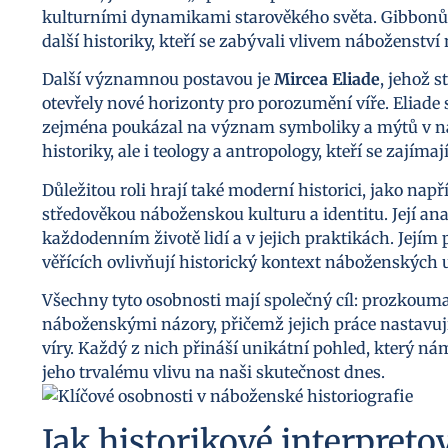
kulturními dynamikami starověkého světa. Gibbonův
další historiky, kteří se zabývali vlivem náboženství 
Další významnou postavou je
Mircea Eliade
, jehož 
otevřely nové horizonty pro porozumění víře. Eliad
zejména poukázal na význam symboliky a mýtů v náb
historiky, ale i teology a antropology, kteří se zajím
Důležitou roli hrají také moderní historici, jako nap
středověkou náboženskou kulturu a identitu. Její ana
každodenním životě lidí a v jejich praktikách. Jejím 
věřících ovlivňují historický kontext náboženských u
Všechny tyto osobnosti mají společný cíl: prozkoum
náboženskými názory, přičemž jejich práce nastavují
víry. Každý z nich přináší unikátní pohled, který ná
jeho trvalému vlivu na naši skutečnost dnes.
Jak historikové interpreto