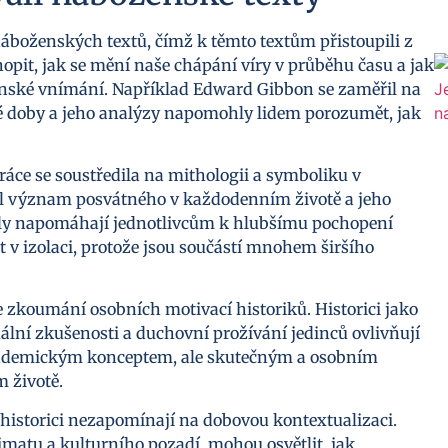
 náboženských textů, čímž k těmto textům přistoupili z
opit, jak se mění naše chápání víry v průběhu času a jak
ženské vnímání. Například Edward Gibbon se zaměřil na
é doby a jeho analýzy napomohly lidem porozumět, jak
ráce se soustředila na mithologii a symboliku v
al význam posvátného v každodenním životě a jeho
tuály napomáhají jednotlivcům k hlubšímu pochopení
t v izolaci, protože jsou součástí mnohem širšího
 zkoumání osobních motivací historiků. Historici jako
ální zkušenosti a duchovní prožívání jedinců ovlivňují
n akademickým konceptem, ale skutečným a osobním
m životě.
e historici nezapomínají na dobovou kontextualizaci.
atu a kulturního pozadí, mohou osvětlit, jak