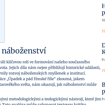
H
p
1
P
D
na náboženství
K
9
hráli klíčovou roli ve formování našeho současného
a. Jejich díla nám nejen přibližují historické události,
P
vnily rozvoj náboženských myšlenek a institucí.
ráce „Úpadek a pád římské říše“ zkoumá, jakem
B
 starověkého světa, nám ukazují, jak náboženství může
p
ými metodologickými a teologickými nástroji, které jim
9
ty. Tato analýza může zahrnovat textovou kritiku,