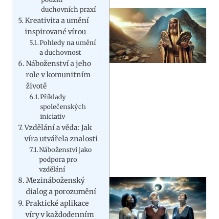
duchovních praxí
Kreativita a umění
inspirované vírou
Pohledy na umění
a duchovnost
Náboženství a jeho
role v komunitním
životě
Příklady
společenských
iniciativ
Vzdělání a věda: Jak
víra utvářela znalosti
Náboženství jako
podpora pro
vzdělání
Mezináboženský
dialog a porozumění
Praktické aplikace
víry v každodenním