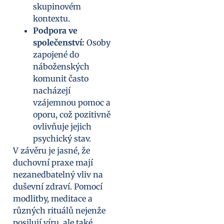
skupinovém
kontextu.
Podpora ve
společenství:
Osoby
zapojené do
náboženských
komunit často
nacházejí
vzájemnou pomoc a
oporu, což pozitivně
ovlivňuje jejich
psychický stav.
V závěru je jasné, že
duchovní praxe mají
nezanedbatelný vliv na
duševní zdraví. Pomocí
modlitby, meditace a
různých rituálů nejenže
posilují víru, ale také