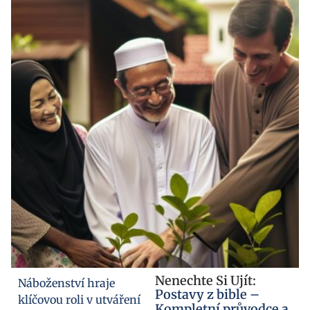
Nenechte Si Ujít:
Náboženství hraje
Postavy z bible –
klíčovou roli v utváření
Kompletní průvodce a