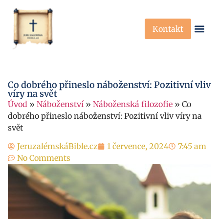
Kontakt
Křesťanská Víra
Křesťanské P
Co dobrého přineslo náboženství: Pozitivní vliv
víry na svět
Úvod
»
Náboženství
»
Náboženská filozofie
»
Co
dobrého přineslo náboženství: Pozitivní vliv víry na
svět
JeruzalémskáBible.cz
1 července, 2024
7:45 am
No Comments