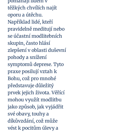
pomáhají lidem v
těžkých chvílích najít
oporu a útěchu.
Například lidé, kteří
pravidelně meditují nebo
se účastní modlitebních
skupin, často hlásí
zlepšení v oblasti duševní
pohody a snížení
symptomů deprese. Tyto
praxe posilují vztah k
Bohu, což pro mnohé
představuje důležitý
prvek jejich života. Věřící
mohou využít modlitbu
jako způsob, jak vyjádřit
své obavy, touhy a
díkůvzdání, což může
vést k pocitům úlevy a