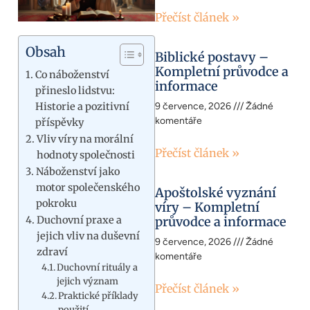
Přečíst článek »
Obsah
Biblické postavy –
Kompletní průvodce a
Co náboženství
informace
přineslo lidstvu:
Historie a pozitivní
9 července, 2026
Žádné
komentáře
příspěvky
Vliv víry na morální
Přečíst článek »
hodnoty společnosti
Náboženství jako
motor společenského
Apoštolské vyznání
pokroku
víry – Kompletní
Duchovní praxe a
průvodce a informace
jejich vliv na duševní
9 července, 2026
Žádné
zdraví
komentáře
Duchovní rituály a
jejich význam
Přečíst článek »
Praktické příklady
použití