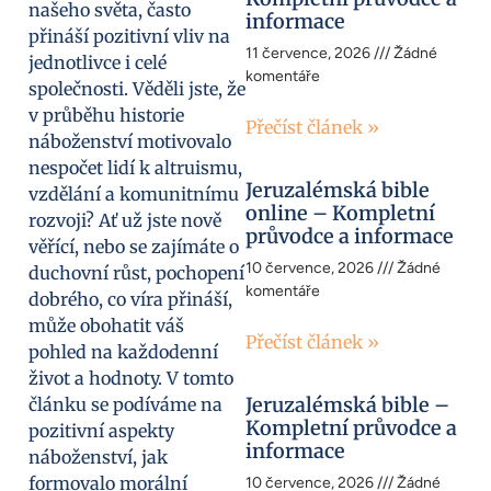
našeho světa, často
informace
přináší pozitivní vliv na
11 července, 2026
Žádné
jednotlivce i celé
komentáře
společnosti. Věděli jste, že
v průběhu historie
Přečíst článek »
náboženství motivovalo
nespočet lidí k altruismu,
Jeruzalémská bible
vzdělání a komunitnímu
online – Kompletní
rozvoji? Ať už jste nově
průvodce a informace
věřící, nebo se zajímáte o
10 července, 2026
Žádné
duchovní růst, pochopení
komentáře
dobrého, co víra přináší,
může obohatit váš
Přečíst článek »
pohled na každodenní
život a hodnoty. V tomto
Jeruzalémská bible –
článku se podíváme na
Kompletní průvodce a
pozitivní aspekty
informace
náboženství, jak
formovalo morální
10 července, 2026
Žádné