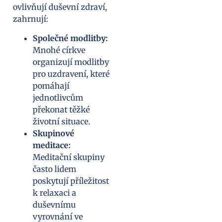
ovlivňují duševní zdraví,
zahrnují:
Společné modlitby:
Mnohé církve
organizují modlitby
pro uzdravení, které
pomáhají
jednotlivcům
překonat těžké
životní situace.
Skupinové
meditace:
Meditační skupiny
často lidem
poskytují příležitost
k relaxaci a
duševnímu
vyrovnání ve