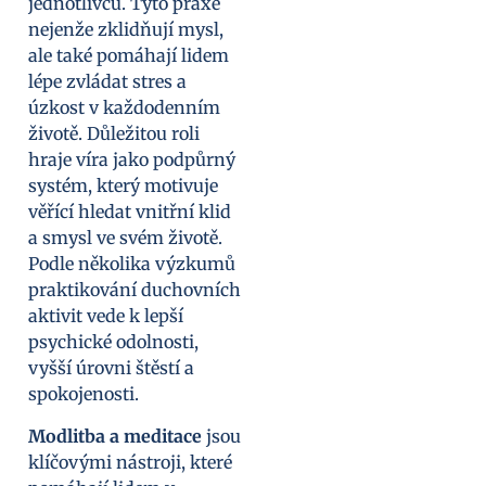
jednotlivců. Tyto praxe
nejenže zklidňují mysl,
ale také pomáhají lidem
lépe zvládat stres a
úzkost v každodenním
životě. Důležitou roli
hraje víra jako podpůrný
systém, který motivuje
věřící hledat vnitřní klid
a smysl ve svém životě.
Podle několika výzkumů
praktikování duchovních
aktivit vede k lepší
psychické odolnosti,
vyšší úrovni štěstí a
spokojenosti.
Modlitba a meditace
jsou
klíčovými nástroji, které