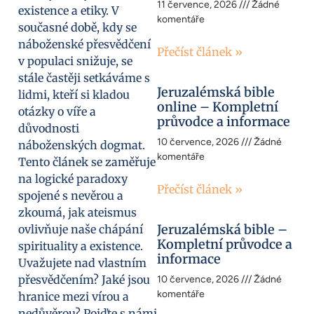
11 července, 2026
Žádné
existence a etiky. V
komentáře
současné době, kdy se
náboženské přesvědčení
Přečíst článek »
v populaci snižuje, se
stále častěji setkáváme s
Jeruzalémská bible
lidmi, kteří si kladou
online – Kompletní
otázky o víře a
průvodce a informace
důvodnosti
10 července, 2026
Žádné
náboženských dogmat.
komentáře
Tento článek se zaměřuje
na logické paradoxy
Přečíst článek »
spojené s nevěrou a
zkoumá, jak ateismus
Jeruzalémská bible –
ovlivňuje naše chápání
Kompletní průvodce a
spirituality a existence.
informace
Uvažujete nad vlastním
přesvědčením? Jaké jsou
10 července, 2026
Žádné
komentáře
hranice mezi vírou a
nedůvěrou? Pojďte s námi