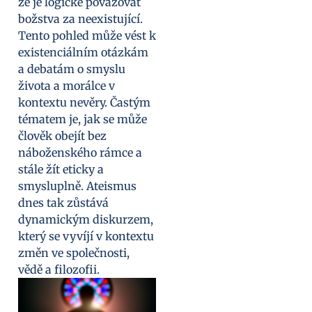
že je logické považovat
božstva za neexistující.
Tento pohled může vést k
existenciálním otázkám
a debatám o smyslu
života a morálce v
kontextu nevěry. Častým
tématem je, jak se může
člověk obejít bez
náboženského rámce a
stále žít eticky a
smysluplně. Ateismus
dnes tak zůstává
dynamickým diskurzem,
který se vyvíjí v kontextu
změn ve společnosti,
vědě a filozofii.