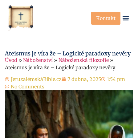
Kontakt
Křesťanská Víra
Křesťanské P
Ateismus je víra že – Logické paradoxy nevěry
Úvod
»
Náboženství
»
Náboženská filozofie
»
Ateismus je víra že – Logické paradoxy nevěry
JeruzalémskáBible.cz
7 dubna, 2025
1:54 pm
No Comments