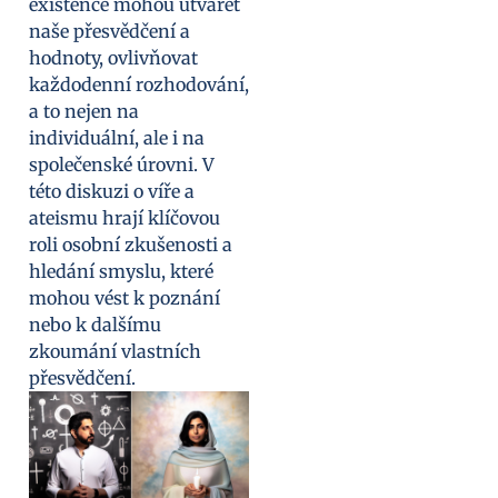
existence mohou utvářet
naše přesvědčení a
hodnoty, ovlivňovat
každodenní rozhodování,
a to nejen na
individuální, ale i na
společenské úrovni. V
této diskuzi o víře a
ateismu hrají klíčovou
roli osobní zkušenosti a
hledání smyslu, které
mohou vést k poznání
nebo k dalšímu
zkoumání vlastních
přesvědčení.