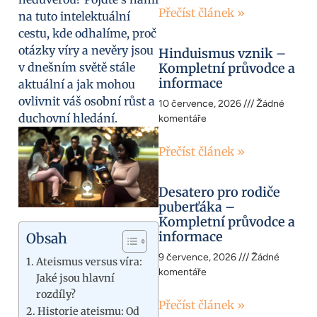
Přečíst článek »
na tuto intelektuální
cestu, kde odhalíme, proč
otázky víry a nevěry jsou
Hinduismus vznik –
v dnešním světě stále
Kompletní průvodce a
informace
aktuální a jak mohou
ovlivnit váš osobní růst a
10 července, 2026
Žádné
duchovní hledání.
komentáře
Přečíst článek »
Desatero pro rodiče
puberťáka –
Kompletní průvodce a
informace
Obsah
9 července, 2026
Žádné
Ateismus versus víra:
komentáře
Jaké jsou hlavní
rozdíly?
Přečíst článek »
Historie ateismu: Od