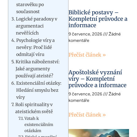
starověku po
současnost
Biblické postavy –
Kompletní průvodce a
Logické paradoxy v
informace
argumentaci
nevěřících
9 července, 2026
Žádné
Psychologie víry a
komentáře
nevěry: Proč lidé
odmítají víru
Přečíst článek »
Kritika náboženství:
Jaké argumenty
Apoštolské vyznání
používají ateisté?
víry – Kompletní
Existenciální otázky:
průvodce a informace
Hledání smyslu bez
9 července, 2026
Žádné
víry
komentáře
Roli spirituality v
ateistickém světě
Přečíst článek »
Vztah k
existenciálním
otázkám