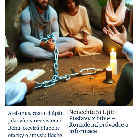
Nenechte Si Ujít:
Ateismus, často chápán
Postavy z bible –
jako víra v neexistenci
Kompletní průvodce a
Boha, otevírá hluboké
informace
otázky o smyslu lidské