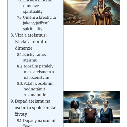
Etické a morální
dimenze
spirituality
Umění a kreativita
jako vyjádření
spirituality
Víra a ateismus:
Etické a morální
dimenze
Etický rámec
ateismu
Morální paralely
mezi ateismem a
náboženstvím
Vztah k osobním
hodnotám a
rozhodnutím
Dopad ateismu na
osobní a společenské
životy
Dopady na osobní
život