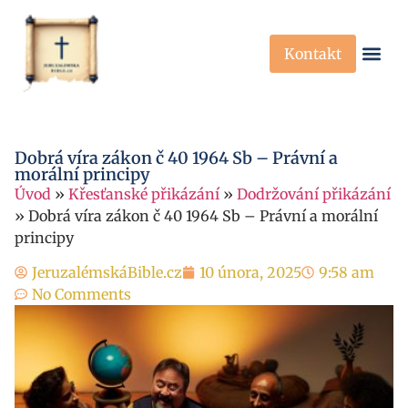
Kontakt
Křesťanská Víra
Křesťanské P
Dobrá víra zákon č 40 1964 Sb – Právní a
morální principy
Úvod
»
Křesťanské přikázání
»
Dodržování přikázání
»
Dobrá víra zákon č 40 1964 Sb – Právní a morální
principy
JeruzalémskáBible.cz
10 února, 2025
9:58 am
No Comments