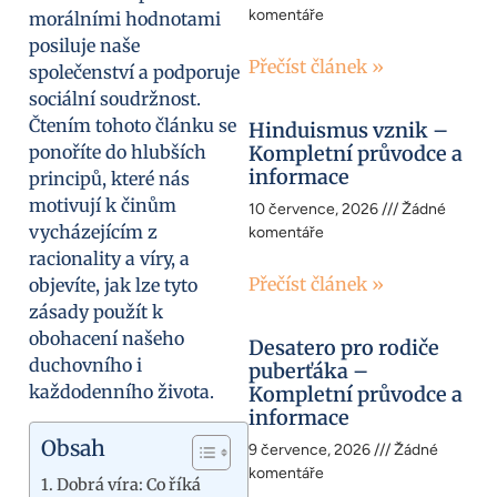
komentáře
morálními hodnotami
posiluje naše
Přečíst článek »
společenství a podporuje
sociální soudržnost.
Čtením tohoto článku se
Hinduismus vznik –
ponoříte do hlubších
Kompletní průvodce a
informace
principů, které nás
motivují k činům
10 července, 2026
Žádné
vycházejícím z
komentáře
racionality a víry, a
Přečíst článek »
objevíte, jak lze tyto
zásady použít k
obohacení našeho
Desatero pro rodiče
duchovního i
puberťáka –
každodenního života.
Kompletní průvodce a
informace
Obsah
9 července, 2026
Žádné
komentáře
Dobrá víra: Co říká