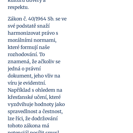
kulturu důvěry a
respektu.
Zákon č. 40/1964 Sb. se ve
své podstatě snaží
harmonizovat právo s
morálními normami,
které formují naše
rozhodování. To
znamená, že ačkoliv se
jedná o právní
dokument, jeho vliv na
víru je evidentní.
Například s ohledem na
křesťanské učení, které
vyzdvihuje hodnoty jako
spravedlnost a čestnost,
lze říci, že dodržování
tohoto zákona má
potenciál posílit smysl