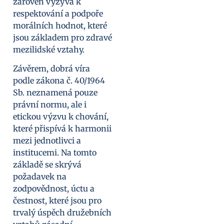
zároveň vyzývá k
respektování a podpoře
morálních hodnot, které
jsou základem pro zdravé
mezilidské vztahy.
Závěrem, dobrá víra
podle zákona č. 40/1964
Sb. neznamená pouze
právní normu, ale i
etickou výzvu k chování,
které přispívá k harmonii
mezi jednotlivci a
institucemi. Na tomto
základě se skrývá
požadavek na
zodpovědnost, úctu a
čestnost, které jsou pro
trvalý úspěch družebních