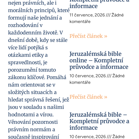
nejen právních, ale i
informace
morálních principů, které
11 července, 2026
Žádné
formují naše jednání a
komentáře
rozhodování v
každodenním životě. V
Přečíst článek »
dnešní době, kdy se stále
více lidí potýká s
Jeruzalémská bible
otázkami etiky a
online – Kompletní
spravedlnosti, je
průvodce a informace
porozumění tomuto
10 července, 2026
Žádné
zákonu klíčové. Pomáhá
komentáře
nám orientovat se v
složitých situacích a
Přečíst článek »
hledat správná řešení, jež
jsou v souladu s našimi
Jeruzalémská bible –
hodnotami a vírou.
Kompletní průvodce a
Věnování pozornosti
informace
právním normám a
současně inspirování
10 července, 2026
Žádné