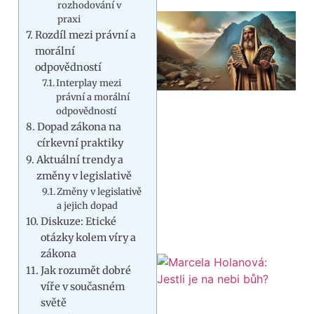
rozhodování v
praxi
Rozdíl mezi právní a
morální
odpovědností
Interplay mezi
právní a morální
odpovědností
Dopad zákona na
církevní praktiky
Aktuální trendy a
změny v legislativě
Změny v legislativě
a jejich dopad
Diskuze: Etické
otázky kolem víry a
zákona
Jak rozumět dobré
víře v současném
světě