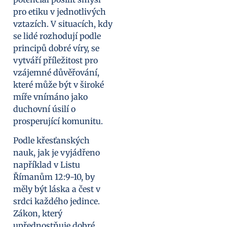
pro etiku v jednotlivých
vztazích. V situacích, kdy
se lidé rozhodují podle
principů dobré víry, se
vytváří příležitost pro
vzájemné důvěřování,
které může být v široké
míře vnímáno jako
duchovní úsilí o
prosperující komunitu.
Podle křesťanských
nauk, jak je vyjádřeno
například v Listu
Římanům 12:9-10, by
měly být láska a čest v
srdci každého jedince.
Zákon, který
upřednostňuje dobré