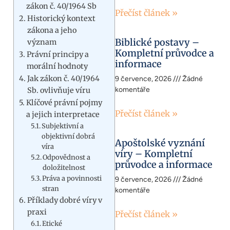
zákon č. 40/1964 Sb
Přečíst článek »
Historický kontext
zákona a jeho
Biblické postavy –
význam
Kompletní průvodce a
Právní principy a
informace
morální hodnoty
Jak zákon č. 40/1964
9 července, 2026
Žádné
komentáře
Sb. ovlivňuje víru
Klíčové právní pojmy
Přečíst článek »
a jejich interpretace
Subjektivní a
objektivní dobrá
Apoštolské vyznání
víra
víry – Kompletní
Odpovědnost a
průvodce a informace
doložitelnost
Práva a povinnosti
9 července, 2026
Žádné
stran
komentáře
Příklady dobré víry v
praxi
Přečíst článek »
Etické