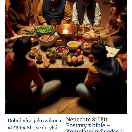
Nenechte Si Ujít:
Dobrá víra, jako zákon č.
Postavy z bible –
40/1964 Sb., se dotýká
Kompletní průvodce a