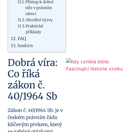
Přístup k dobré
víře v právním
rámci
Morální výzvy
Praktické
příklady
FAQ
Souhrn
Dobrá víra:
Co říká
zákon č.
40/1964 Sb
Zákon č. 40/1964 Sb. je v
českém právním řádu
klíčovým prvkem, který
se zabývá otázkami