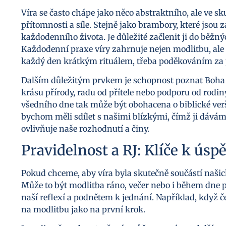
Víra se často chápe jako něco abstraktního, ale ve sk
přítomnosti a síle. Stejně jako brambory, které jsou
každodenního života. Je důležité začlenit ji do běžn
Každodenní praxe víry zahrnuje nejen modlitbu, ale i
každý den krátkým rituálem, třeba poděkováním za p
Dalším důležitým prvkem je schopnost poznat Boha
krásu přírody, radu od přítele nebo podporu od rodin
všedního dne tak může být obohacena o biblické verše
bychom měli sdílet s našimi blízkými, čímž ji dáv
ovlivňuje naše rozhodnutí a činy.
Pravidelnost a RJ: Klíče k úsp
Pokud chceme, aby víra byla skutečně součástí našich
Může to být modlitba ráno, večer nebo i během dne p
naší reflexí a podnětem k jednání. Například, když č
na modlitbu jako na první krok.