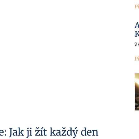
P
A
K
9
P
: Jak ji žít každý den