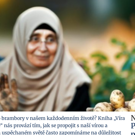
N
ako brambory v našem každodenním životě? Kniha „Víra
P
s provází tím, jak se propojit s naší vírou a
m uspěchaném světě často zapomínáme na důležitost
p