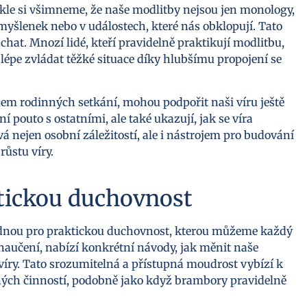
le si všimneme, že naše modlitby nejsou jen monology,
 myšlenek nebo v událostech, které nás obklopují. Tato
ouchat. Mnozí lidé, kteří pravidelně praktikují modlitbu,
ou lépe zvládat těžké situace díky hlubšímu propojení se
em rodinných setkání, mohou podpořit naši víru ještě
í pouto s ostatními, ale také ukazují, jak se víra
á nejen osobní záležitostí, ale i nástrojem pro budování
růstu víry.
ktickou duchovnost
ladnou pro praktickou duchovnost, kterou můžeme každý
i naučení, nabízí konkrétní návody, jak měnit naše
víry. Tato srozumitelná a přístupná moudrost vybízí k
ých činností, podobně jako když brambory pravidelně