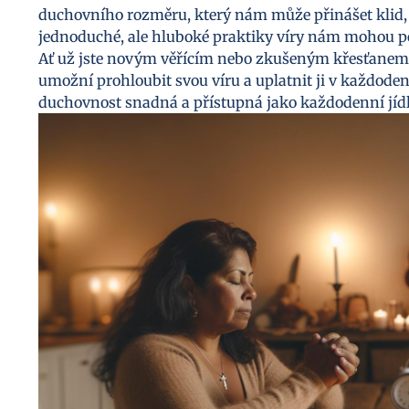
duchovního rozměru, který nám může přinášet klid, n
jednoduché, ale hluboké praktiky víry nám mohou po
Ať už jste novým věřícím nebo zkušeným křesťanem, n
umožní prohloubit svou víru a uplatnit ji v každod
duchovnost snadná a přístupná jako každodenní jídl