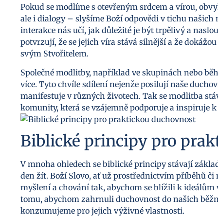
Pokud se modlíme s otevřeným srdcem a vírou, obvyk
ale i dialogy – slyšíme Boží odpovědi v tichu našich
interakce nás učí, jak důležité je být trpělivý a nasl
potvrzují, že se jejich víra stává silnější a že dokáž
svým Stvořitelem.
Společné modlitby, například ve skupinách nebo běh
více. Tyto chvíle sdílení nejenže posilují naše duchovn
manifestuje v různých životech. Tak se modlitba stáv
komunity, která se vzájemně podporuje a inspiruje k 
Biblické principy pro pra
V mnoha ohledech se biblické principy stávají zák
den žít. Boží Slovo, ať už prostřednictvím příběhů č
myšlení a chování tak, abychom se blížili k ideálům 
tomu, abychom zahrnuli duchovnost do našich běžn
konzumujeme pro jejich výživné vlastnosti.