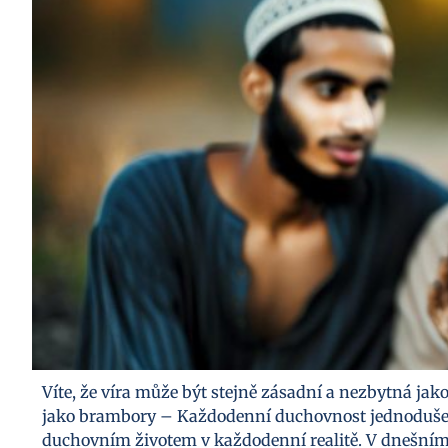
Víte, že víra může být stejně zásadní a nezbytná j
jako brambory – Každodenní duchovnost jednoduše“ ná
duchovním životem v každodenní realitě. V dnešní