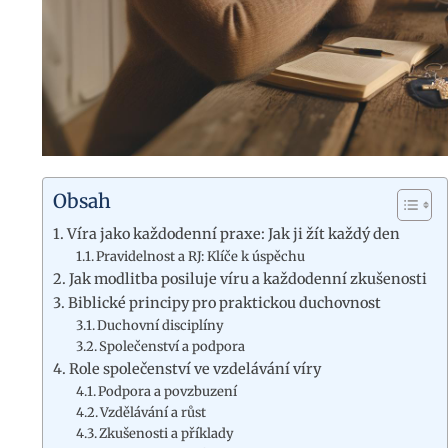
Obsah
Víra jako každodenní praxe: Jak ji žít každý den
Pravidelnost a RJ: Klíče k úspěchu
Jak modlitba posiluje víru a každodenní zkušenosti
Biblické principy pro praktickou duchovnost
Duchovní disciplíny
Společenství a podpora
Role společenství ve vzdelávání víry
Podpora a povzbuzení
Vzdělávání a růst
Zkušenosti a příklady