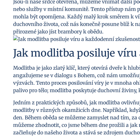
Jsou-li naše srdce otevřená, můžeme vnímat další podn
nebo služby v místní komunitě. Tento přístup nám po
mohla být opomíjena. Každý malý krok směrem k víř
duchovního života, což nás konečně posune blíž k naš
přirozené jako jíst brambory k obědu.
Jak modlitba posiluje vír
Modlitba je jako zlatý klíč, který otevírá dveře k hl
angažujeme se v dialogu s Bohem, což nám umožňuje
výzvách. Tento proces posilování víry je v mnoha oh
palivo pro tělo; modlitba poskytuje duchovní živiny, 
Jedním z praktických způsobů, jak modlitba ovlivňuje
modlitby v různých okamžicích dne. Například, kd
den. Během oběda se můžeme zamyslet nad tím, za co
můžeme zhodnotit, co jsme během dne prožili a jak
začleňuje do našeho života a stává se zdrojem duchov