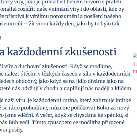
ěty víry, jako je příležitost během hovorů s přáteli
máhá rozšířit naše vnímání víry i do oblastí, kde by
e přispívá k většímu porozumění a posílení našeho
emu cíli – žít vírou každý den, jako by to bylo tak
u a každodenní zkušenosti
ubší víře a duchovní zkušenosti. Když se modlíme,
 nalézt útěchu v těžkých časech a sílu v každodenních
ledech obdobný, jako když se na jídlo díváme jako na
které nás udržují v chodu a naplňují nás nadějí a klidem.
 naši víru, je každodenní rutina, která zahrnuje krátké
yž se ráno probudíme, můžeme poděkovat Bohu za nový
 jsme vděční. A večer, když se chystáme ke spánku, si
 nás Bůh vedl. Tímto způsobem se modlitba přirozeně
ní posily.