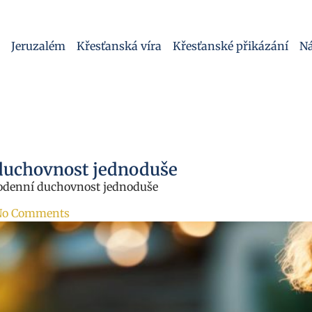
Jeruzalém
Křesťanská víra
Křesťanské přikázání
Ná
duchovnost jednoduše
odenní duchovnost jednoduše
No Comments