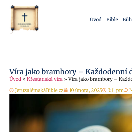
Úvod
Bible
Bůh
Víra jako brambory – Každodenní 
Úvod
»
Křesťanská víra
»
Víra jako brambory – Každ
JeruzalémskáBible.cz
10 února, 2025
3:11 pm