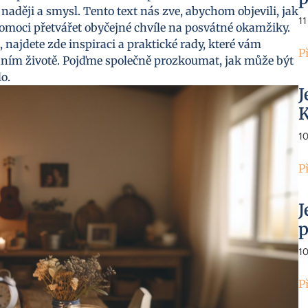
aději a smysl. Tento text nás zve, abychom objevili, jak
11
moci přetvářet obyčejné chvíle na posvátné okamžiky.
ajdete zde inspiraci a praktické rady, které vám
P
enním životě. Pojďme společně prozkoumat, jak může být
o.
J
K
1
P
J
p
1
P