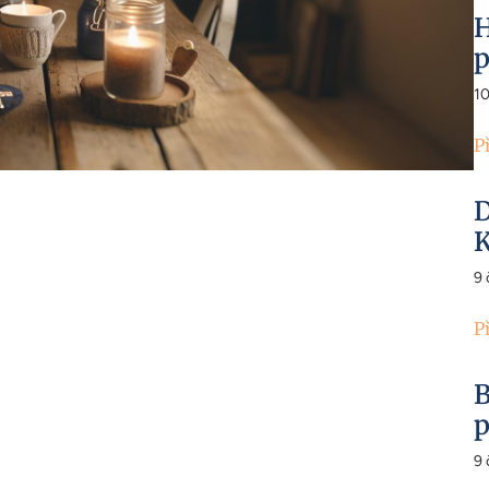
H
p
1
P
D
K
9
P
B
p
9