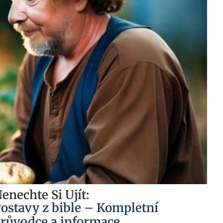
enechte Si Ujít:
ostavy z bible – Kompletní
růvodce a informace