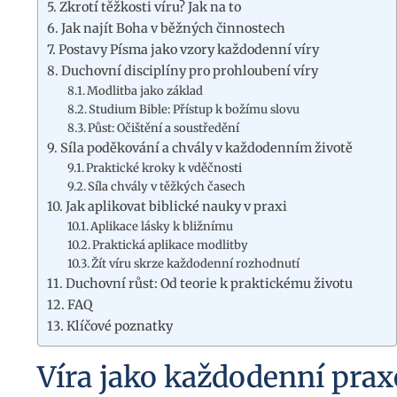
Zkrotí těžkosti víru? Jak na to
Jak najít Boha v běžných činnostech
Postavy Písma jako vzory každodenní víry
Duchovní disciplíny pro prohloubení víry
Modlitba jako základ
Studium Bible: Přístup k božímu slovu
Půst: Očištění a soustředění
Síla poděkování a chvály v každodenním životě
Praktické kroky k vděčnosti
Síla chvály v těžkých časech
Jak aplikovat biblické nauky v praxi
Aplikace lásky k bližnímu
Praktická aplikace modlitby
Žít víru skrze každodenní rozhodnutí
Duchovní růst: Od teorie k praktickému životu
FAQ
Klíčové poznatky
Víra jako každodenní praxe