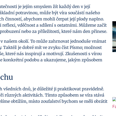
utečnosti je jejím smyslem žít každý den v její
 základní potravinou, může být víra součástí našeho
ých činností, abychom mohli čerpat její plody naplno.
 reflexi, vděčnost a sdílení s ostatními. Můžeme začít
robuzení nebo za příležitosti, které nám den přinese.
 v našem okolí. To může zahrnovat jednoduše vnímat
y. Taktéž je dobré mít ve zvyku číst Písmo; možnost
, které nás inspirují a motivují. Zkušenosti s vírou
áme konkrétní podobu a ukazujeme, jakým způsobem
ěchu
 všedních dnů, je důležité ji praktikovat pravidelně.
ři různých aktivitách. Tímto způsobem se víra stává
elíme obtížím, místo zoufalství bychom se měli obrátit