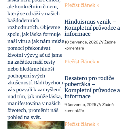
Přečíst článek »
ale konkrétním činem,
který se odráží v našich
každodenních
Hinduismus vznik –
rozhodnutích. Objevme
Kompletní průvodce a
informace
spolu, jak láska formuje
naši víru a jak nám může
10 července, 2026
Žádné
pomoci překonávat
komentáře
životní výzvy, ať už jsme
Přečíst článek »
na začátku naší cesty
nebo hledáme hlubší
pochopení svých
Desatero pro rodiče
zkušeností. Rádi bychom
puberťáka –
vás pozvali k zamyšlení
Kompletní průvodce a
informace
nad tím, jak může láska,
manifestována v našich
9 července, 2026
Žádné
životech, proměnit náš
komentáře
pohled na svět.
Přečíst článek »