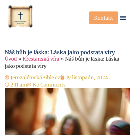
Kontakt
Křesťanská Víra
Křesťanské P
Náš bůh je láska: Láska jako podstata víry
Úvod
»
Křesťanská víra
»
Náš bůh je láska: Láska
jako podstata víry
JeruzalémskáBible.cz
19 listopadu, 2024
2:11 am
No Comments