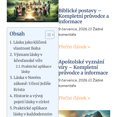
Biblické postavy –
Kompletní průvodce a
informace
9 července, 2026
Žádné
Obsah
komentáře
Láska jako klíčová
Přečíst článek »
vlastnost Boha
Význam lásky v
křesťanské víře
Apoštolské vyznání
Praktické aplikace
víry – Kompletní
lásky
průvodce a informace
Láska v Novém
9 července, 2026
Žádné
zákoně: Učení Ježíše
komentáře
Krista
Historie a vývoj
Přečíst článek »
pojetí lásky v církvi
Praktické aplikace
lásky v každodenním