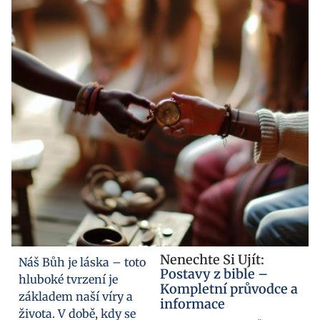
Nenechte Si Ujít:
Náš Bůh je láska – toto
Postavy z bible –
hluboké tvrzení je
Kompletní průvodce a
základem naší víry a
informace
života. V době, kdy se