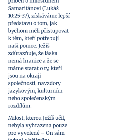
příběh o milosrdném
Samaritánovi (Lukáš
10:25-37), získáváme lepší
představu o tom, jak
bychom měli přistupovat
k těm, kteří potřebují
naši pomoc. Ježíš
zdůrazňuje, že láska
nemá hranice a že se
máme starat o ty, kteří
jsou na okraji
společnosti, navzdory
jazykovým, kulturním
nebo společenským
rozdílům.
Milost, kterou Ježíš učil,
nebyla vyhrazena pouze
pro vyvolené – On sám