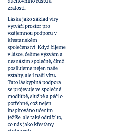
duchovního růstu a
zralosti.
Láska jako základ víry
vytváří prostor pro
vzájemnou podporu v
křesťanském
společenství. Když žijeme
v lásce, čelíme výzvám a
nesnázím společně, čímž
posilujeme nejen naše
vztahy, ale i naši víru.
Tato láskyplná podpora
se projevuje ve společné
modlitbě, službě a péči o
potřebné, což nejen
inspirováno učením
Ježíše, ale také odráží to,
co nás jako křesťany