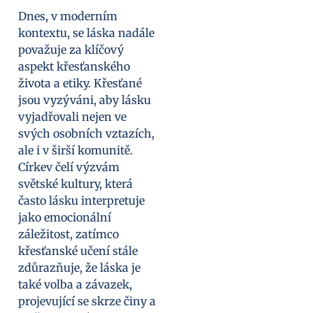
Dnes, v moderním
kontextu, se láska nadále
považuje za klíčový
aspekt křesťanského
života a etiky. Křesťané
jsou vyzýváni, aby lásku
vyjadřovali nejen ve
svých osobních vztazích,
ale i v širší komunitě.
Církev čelí výzvám
světské kultury, která
často lásku interpretuje
jako emocionální
záležitost, zatímco
křesťanské učení stále
zdůrazňuje, že láska je
také volba a závazek,
projevující se skrze činy a