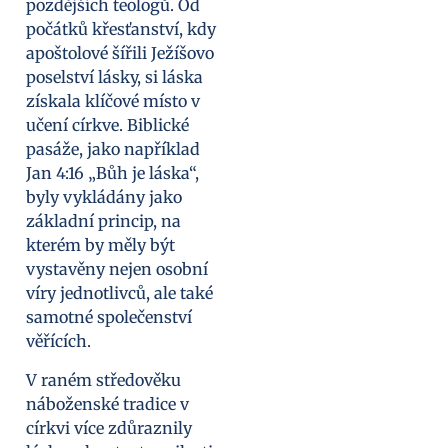
pozdějších teologů. Od
počátků křesťanství, kdy
apoštolové šířili Ježíšovo
poselství lásky, si láska
získala klíčové místo v
učení církve. Biblické
pasáže, jako například
Jan 4:16 „Bůh je láska“,
byly vykládány jako
základní princip, na
kterém by měly být
vystavěny nejen osobní
víry jednotlivců, ale také
samotné společenství
věřících.
V raném středověku
náboženské tradice v
církvi více zdůraznily