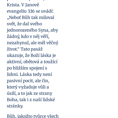
Krista. V Janově
evangeliu 3:16 se uvádí:
„Neboť Bůh tak miloval
svět, že dal svého
jednorozeného Syna, aby
žádný, kdo v něj věří,
nezahynul, ale měl věčný
život.“ Tato pasáž
ukazuje, že Boží láska je
aktivní, obětová a toužící
po bližším spojení s
lidmi. Láska tedy není
pasivní pocit, ale čin,
který vyžaduje vůli a
úsilí, a to jak ze strany
Boha, tak i z naší lidské
stránky.
Bůh, jakožto tvůrce všech