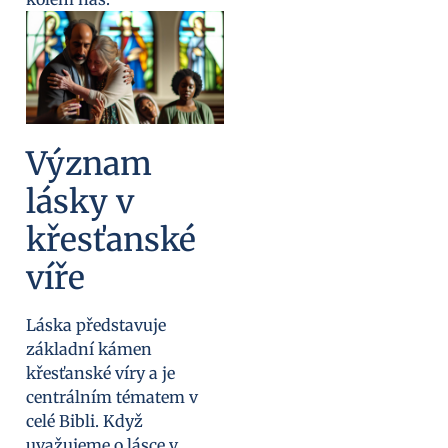
Význam
lásky v
křesťanské
víře
Láska představuje
základní kámen
křesťanské víry a je
centrálním tématem v
celé Bibli. Když
uvažujeme o lásce v