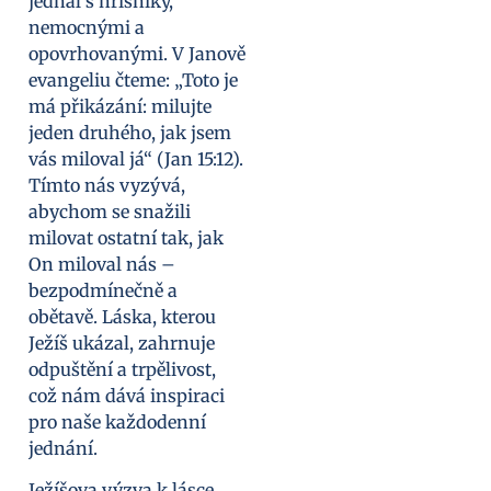
jednal s hříšníky,
nemocnými a
opovrhovanými. V Janově
evangeliu čteme: „Toto je
má přikázání: milujte
jeden druhého, jak jsem
vás miloval já“ (Jan 15:12).
Tímto nás vyzývá,
abychom se snažili
milovat ostatní tak, jak
On miloval nás –
bezpodmínečně a
obětavě. Láska, kterou
Ježíš ukázal, zahrnuje
odpuštění a trpělivost,
což nám dává inspiraci
pro naše každodenní
jednání.
Ježíšova výzva k lásce