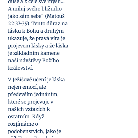
duše a z celé své mysli…
A miluj svého bližního
jako sám sebe“ (Matouš
22:37-39). Tento důraz na
lásku k Bohu a druhým
ukazuje, že pravá víra je
projevem lásky a že láska
je základním kamene
naší návštěvy Božího
království.
V Ježíšově učení je láska
nejen emocí, ale
především jednáním,
které se projevuje v
našich vztazích k
ostatním. Když
rozjímáme o
podobenstvích, jako je