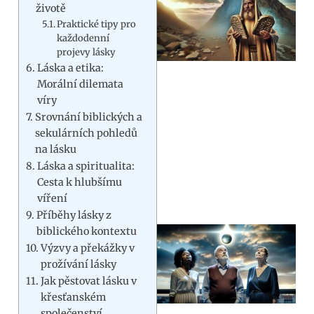
životě
Praktické tipy pro
každodenní
projevy lásky
Láska a etika:
Morální dilemata
víry
Srovnání biblických a
sekulárních pohledů
na lásku
Láska a spiritualita:
Cesta k hlubšímu
víření
Příběhy lásky z
biblického kontextu
Výzvy a překážky v
prožívání lásky
Jak pěstovat lásku v
křesťanském
společenství