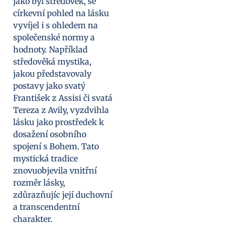
jako byl středověk, se
církevní pohled na lásku
vyvíjel i s ohledem na
společenské normy a
hodnoty. Například
středověká mystika,
jakou představovaly
postavy jako svatý
František z Assisi či svatá
Tereza z Avily, vyzdvihla
lásku jako prostředek k
dosažení osobního
spojení s Bohem. Tato
mystická tradice
znovuobjevila vnitřní
rozměr lásky,
zdůrazňujíc její duchovní
a transcendentní
charakter.