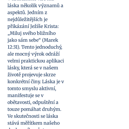
láska několik významů a
aspektů. Jedním z
nejdůležitějších je
přikázání Ježíše Krista:
„Miluj svého bližního
jako sám sebe“ (Marek
12:31). Tento jednoduchý,
ale mocný výrok odráží
velmi praktickou aplikaci
lásky, která se v našem
životě projevuje skrze
konkrétní činy. Láska je v
tomto smyslu aktivní,
manifestuje se v
obětavosti, odpuštění a
touze pomáhat druhým.
Ve skutečnosti se láska
stává měřítkem našeho