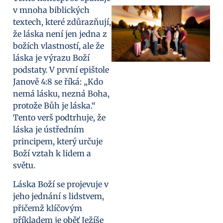
v mnoha biblických
textech, které zdůrazňují,
že láska není jen jedna z
božích vlastností, ale že
láska je výrazu Boží
podstaty. V první epištole
Janově 4:8 se říká: „Kdo
nemá lásku, nezná Boha,
protože Bůh je láska.“
Tento verš podtrhuje, že
láska je ústředním
principem, který určuje
Boží vztah k lidem a
světu.
Láska Boží se projevuje v
jeho jednání s lidstvem,
přičemž klíčovým
příkladem je oběť Ježíše