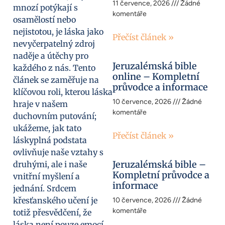
11 července, 2026
Žádné
mnozí potýkají s
komentáře
osamělostí nebo
nejistotou, je láska jako
Přečíst článek »
nevyčerpatelný zdroj
naděje a útěchy pro
Jeruzalémská bible
každého z nás. Tento
online – Kompletní
článek se zaměřuje na
průvodce a informace
klíčovou roli, kterou láska
10 července, 2026
Žádné
hraje v našem
komentáře
duchovním putování;
ukážeme, jak tato
Přečíst článek »
láskyplná podstata
ovlivňuje naše vztahy s
Jeruzalémská bible –
druhými, ale i naše
Kompletní průvodce a
vnitřní myšlení a
informace
jednání. Srdcem
křesťanského učení je
10 července, 2026
Žádné
komentáře
totiž přesvědčení, že
láska není pouze emocí,