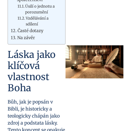
Úsilí o jednotu a
porozumění
Vzdělávání a
sdílení
Časté dotazy
Na závěr
Láska jako
klíčová
vlastnost
Boha
Bůh, jak je popsán v
Bibli, je historicky a
teologicky chápán jako
zdroj a podstata lásky.
Tento koncept se opakuje