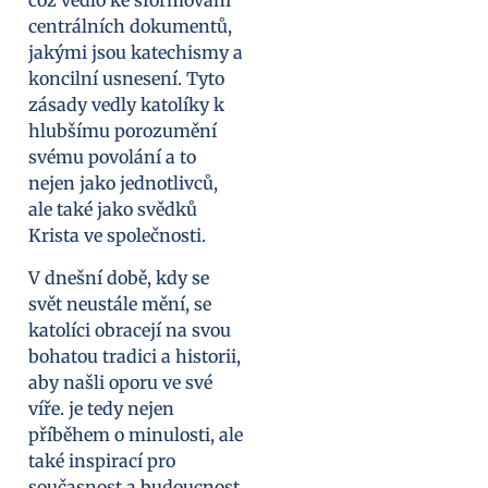
což vedlo ke sformování
centrálních dokumentů,
jakými jsou katechismy a
koncilní usnesení. Tyto
zásady vedly katolíky k
hlubšímu porozumění
svému povolání a to
nejen jako jednotlivců,
ale také jako svědků
Krista ve společnosti.
V dnešní době, kdy se
svět neustále mění, se
katolíci obracejí na svou
bohatou tradici a historii,
aby našli oporu ve své
víře. je tedy nejen
příběhem o minulosti, ale
také inspirací pro
současnost a budoucnost,