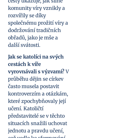
cesty ukazuje, jak silné
komunity víry vznikly a
rozvířily se díky
společnému prožití víry a
dodržování tradičních
obřadů, jako je mše a
další svátosti.
Jak se katolíci na svých
cestách k víře
vyrovnávali s výzvami?
V
průběhu dějin se církev
často musela postavit
kontroverzím a otázkám,
které zpochybňovaly její
učení. Katoličtí
představitelé se v těchto
situacích snažili uchovat
jednotu a pravdu učení,