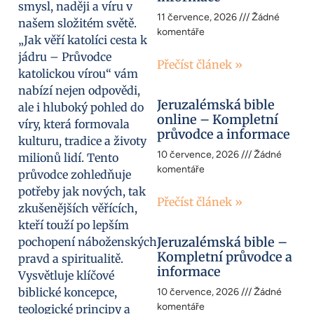
smysl, naději a víru v
11 července, 2026
Žádné
našem složitém světě.
komentáře
„Jak věří katolíci cesta k
jádru – Průvodce
Přečíst článek »
katolickou vírou“ vám
nabízí nejen odpovědi,
Jeruzalémská bible
ale i hluboký pohled do
online – Kompletní
víry, která formovala
průvodce a informace
kulturu, tradice a životy
10 července, 2026
Žádné
milionů lidí. Tento
komentáře
průvodce zohledňuje
potřeby jak nových, tak
Přečíst článek »
zkušenějších věřících,
kteří touží po lepším
Jeruzalémská bible –
pochopení náboženských
Kompletní průvodce a
pravd a spiritualitě.
informace
Vysvětluje klíčové
biblické koncepce,
10 července, 2026
Žádné
komentáře
teologické principy a