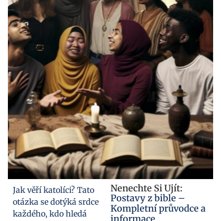
Nenechte Si Ujít:
Jak věří katolíci? Tato
Postavy z bible –
otázka se dotýká srdce
Kompletní průvodce a
každého, kdo hledá
informace