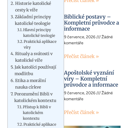
Přečíst článek »
Historie katolické
cesty k víře
Biblické postavy –
Základní principy
Kompletní průvodce a
katolické teologie
informace
Hlavní principy
katolické teologie
9 července, 2026
Žádné
Praktická aplikace
komentáře
víry
Ritualy a svátosti v
Přečíst článek »
katolické víře
Jak katolíci používají
Apoštolské vyznání
modlitbu
víry – Kompletní
Etika a morální
průvodce a informace
nauka církve
9 července, 2026
Žádné
Porozumění Bibli v
komentáře
katolickém kontextu
Přístup k Bibli v
Přečíst článek »
katolickém
kontextu
Praktické aplikace