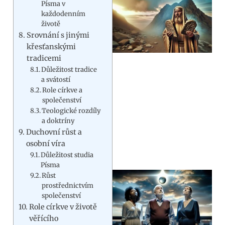
Písma v
každodenním
životě
Srovnání s jinými
křesťanskými
tradicemi
Důležitost tradice
a svátostí
Role církve a
společenství
Teologické rozdíly
a doktríny
Duchovní růst a
osobní víra
Důležitost studia
Písma
Růst
prostřednictvím
společenství
Role církve v životě
věřícího