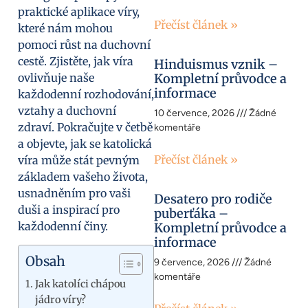
praktické aplikace víry,
Přečíst článek »
které nám mohou
pomoci růst na duchovní
cestě. Zjistěte, jak víra
Hinduismus vznik –
ovlivňuje naše
Kompletní průvodce a
informace
každodenní rozhodování,
vztahy a duchovní
10 července, 2026
Žádné
zdraví. Pokračujte v četbě
komentáře
a objevte, jak se katolická
Přečíst článek »
víra může stát pevným
základem vašeho života,
usnadněním pro vaši
Desatero pro rodiče
duši a inspirací pro
puberťáka –
každodenní činy.
Kompletní průvodce a
informace
Obsah
9 července, 2026
Žádné
komentáře
Jak katolíci chápou
jádro víry?