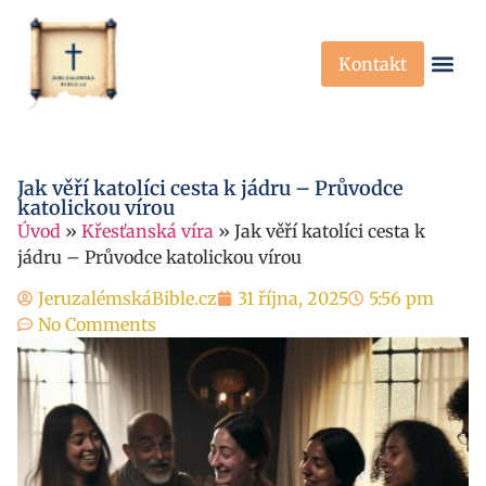
Kontakt
Křesťanská Víra
Křesťanské P
Jak věří katolíci cesta k jádru – Průvodce
katolickou vírou
Úvod
»
Křesťanská víra
»
Jak věří katolíci cesta k
jádru – Průvodce katolickou vírou
JeruzalémskáBible.cz
31 října, 2025
5:56 pm
No Comments