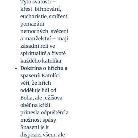
Tyto svátosti –
křest, biřmování,
eucharistie, smíření,
pomazání
nemocných, svěcení
a manželství – mají
zásadní roli ve
spiritualitě a životě
každého katolíka.
Doktrína o hříchu a
spasení:
Katolíci
věří, že hřích
odděluje lidi od
Boha, ale Ježíšova
oběť na kříži
přinesla odpuštění a
možnost spásy.
Spasení je k
dispozici všem, ale