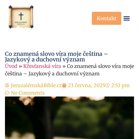
Kontakt
Křesťanská Víra
Křesťanské P
Co znamená slovo víra moje čeština –
Jazykový a duchovní význam
Úvod
»
Křesťanská víra
»
Co znamená slovo víra moje
čeština – Jazykový a duchovní význam
JeruzalémskáBible.cz
23 června, 2025
2:53 pm
No Comments