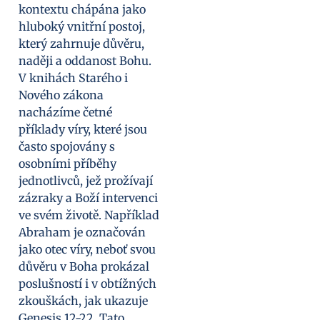
kontextu chápána jako
hluboký vnitřní postoj,
který zahrnuje důvěru,
naději a oddanost Bohu.
V knihách Starého i
Nového zákona
nacházíme četné
příklady víry, které jsou
často spojovány s
osobními příběhy
jednotlivců, jež prožívají
zázraky a Boží intervenci
ve svém životě. Například
Abraham je označován
jako otec víry, neboť svou
důvěru v Boha prokázal
poslušností i v obtížných
zkouškách, jak ukazuje
Genesis 12-22. Tato