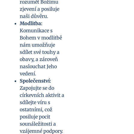
rozumět Božímu
zjevení a posiluje
naši důvěru.
Modlitba:
Komunikace s
Bohem v modlitbě
nám umožňuje
sdílet své touhy a
obavy, a zároveň
naslouchat Jeho
vedení.
Společenství:
Zapojujte se do
církevních aktivit a
sdílejte víru s
ostatními, což
posiluje pocit
sounáležitosti a
vzájemné podpory.