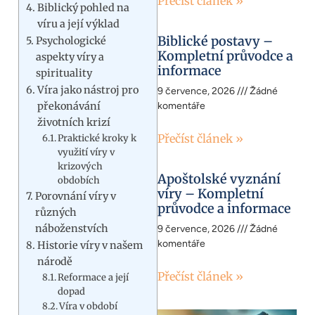
Přečíst článek »
Biblický pohled na
víru a její výklad
Biblické postavy –
Psychologické
Kompletní průvodce a
aspekty víry a
informace
spirituality
Víra jako nástroj pro
9 července, 2026
Žádné
překonávání
komentáře
životních krizí
Přečíst článek »
Praktické kroky k
využití víry v
krizových
Apoštolské vyznání
obdobích
víry – Kompletní
Porovnání víry v
průvodce a informace
různých
náboženstvích
9 července, 2026
Žádné
komentáře
Historie víry v našem
národě
Přečíst článek »
Reformace a její
dopad
Víra v období