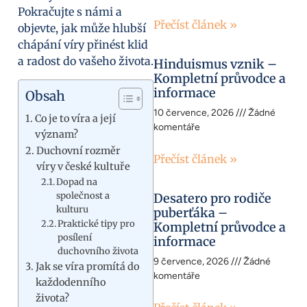
Pokračujte s námi a
Přečíst článek »
objevte, jak může hlubší
chápání víry přinést klid
a radost do vašeho života.
Hinduismus vznik –
Kompletní průvodce a
informace
Obsah
10 července, 2026
Žádné
Co je to víra a její
komentáře
význam?
Duchovní rozměr
Přečíst článek »
víry v české kultuře
Dopad na
společnost a
Desatero pro rodiče
kulturu
puberťáka –
Praktické tipy pro
Kompletní průvodce a
posílení
informace
duchovního života
9 července, 2026
Žádné
Jak se víra promítá do
komentáře
každodenního
života?