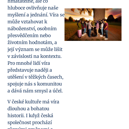
hmatatelné, ale co
hluboce ovlivňuje naše
myšlení a jednání. Víra se
může vztahovat k
náboženství, osobním
přesvědčením nebo
životním hodnotám, a
její význam se může lišit
v závislosti na kontextu.
Pro mnohé lidí víra
představuje naději a
utěšení v těžkých časech,
spojuje nás s komunitou
a dává nám smysl a účel.
V české kultuře má víra
dlouhou a bohatou
historii. I když česká
společnost prochází