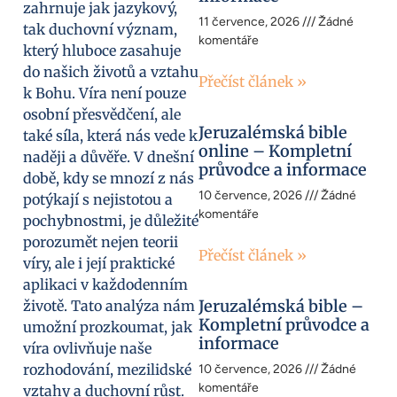
zahrnuje jak jazykový,
11 července, 2026
Žádné
tak duchovní význam,
komentáře
který hluboce zasahuje
do našich životů a vztahu
Přečíst článek »
k Bohu. Víra není pouze
osobní přesvědčení, ale
Jeruzalémská bible
také síla, která nás vede k
online – Kompletní
naději a důvěře. V dnešní
průvodce a informace
době, kdy se mnozí z nás
10 července, 2026
Žádné
potýkají s nejistotou a
komentáře
pochybnostmi, je důležité
porozumět nejen teorii
Přečíst článek »
víry, ale i její praktické
aplikaci v každodenním
Jeruzalémská bible –
životě. Tato analýza nám
Kompletní průvodce a
umožní prozkoumat, jak
informace
víra ovlivňuje naše
rozhodování, mezilidské
10 července, 2026
Žádné
komentáře
vztahy a duchovní růst.