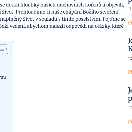
 se dotkli hloubky našich duchovních kořenů a objevili,
11
 život. Prohloubíme-li naše chápání Božího stvoření,
 naplněný život v souladu s tímto poselstvím. Pojďme se
P
 Boží vedení, abychom nalezli odpovědi na otázky, které
J
K
1
P
amu
J
p
1
P