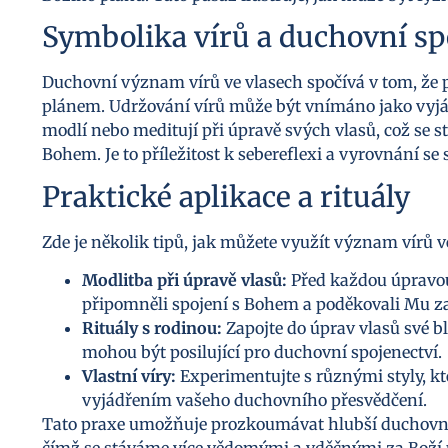
Symbolika vírů a duchovní sp
Duchovní význam vírů ve vlasech spočívá v tom, že p
plánem. Udržování vírů může být vnímáno jako vyjád
modlí nebo meditují při úpravě svých vlasů, což se s
Bohem. Je to příležitost k sebereflexi a vyrovnání s
Praktické aplikace a rituály
Zde je několik tipů, jak můžete využít význam vírů v
Modlitba při úpravě vlasů:
Před každou úpravou 
připomněli spojení s Bohem a poděkovali Mu za
Rituály s rodinou:
Zapojte do úprav vlasů své blí
mohou být posilující pro duchovní spojenectví.
Vlastní víry:
Experimentujte s různými styly, kt
vyjádřením vašeho duchovního přesvědčení.
Tato praxe umožňuje prozkoumávat hlubší duchovní 
čímž se stáváme více vědomými a vděčnými za Boží př