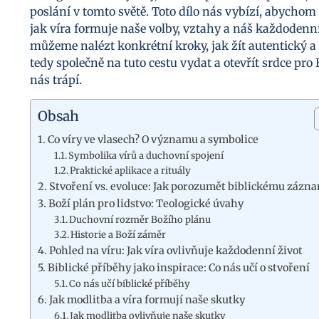
poslání v tomto světě. Toto dílo nás vybízí, abychom
jak víra formuje naše volby, vztahy a náš každodenní
můžeme nalézt konkrétní kroky, jak žít autentický a
tedy společně na tuto cestu vydat a otevřít srdce pro
nás trápí.
Obsah
Co víry ve vlasech? O významu a symbolice
Symbolika vírů a duchovní spojení
Praktické aplikace a rituály
Stvoření vs. evoluce: Jak porozumět biblickému zázn
Boží plán pro lidstvo: Teologické úvahy
Duchovní rozměr Božího plánu
Historie a Boží záměr
Pohled na víru: Jak víra ovlivňuje každodenní život
Biblické příběhy jako inspirace: Co nás učí o stvoření
Co nás učí biblické příběhy
Jak modlitba a víra formují naše skutky
Jak modlitba ovlivňuje naše skutky