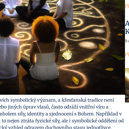
P
A
K
9
P
vích symbolický význam, a křesťanská tradice není
bo jiných úprav vlasů, často odráží vnitřní víru a
mbolem síly, identity a sjednocení s Bohem. Například v
to nejen ztráta fyzické síly, ale i symbolické oddělení od
zický vzhled odrazem duchovního stavu jednotlivce.