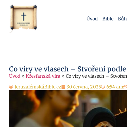
Úvod
Bible
Bůh
Co víry ve vlasech – Stvoření podl
Úvod
»
Křesťanská víra
»
Co víry ve vlasech – Stvoře
JeruzalémskáBible.cz
30 června, 2025
6:54 am