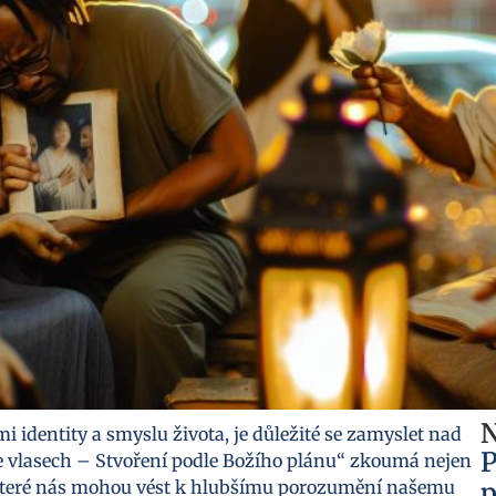
N
i identity a smyslu života, je důležité se zamyslet nad
P
 ve vlasech – Stvoření podle Božího plánu“ zkoumá nejen
e, které nás mohou vést k hlubšímu porozumění našemu
p