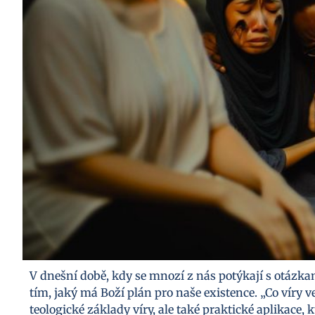
V dnešní době, kdy se mnozí z nás potýkají s otázkam
tím, jaký má Boží plán pro naše existence. „Co víry
teologické základy víry, ale také praktické aplikac