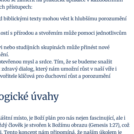
ch přístupech:
ad biblickými texty mohou vést k hlubšímu porozumění
stí s přírodou a stvořením může pomoci jednotlivcům
vi nebo studijních skupinách může přinést nové
ění.
ít otevřenou mysl a srdce. Tím, že se budeme snažit
dravý dialog, který nám umožní růst v naší víře i
vořitele klíčová pro duchovní růst a porozumění
logické úvahy
štní místo, je Boží plán pro nás nejen fascinující, ale i
ý člověk je stvořen k Božímu obrazu (Genesis 1:27), což
ti. Tento koncept nám připomíná, že naším úkolem je