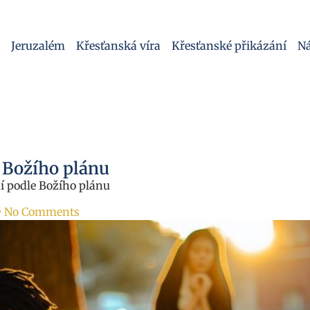
Jeruzalém
Křesťanská víra
Křesťanské přikázání
Ná
e Božího plánu
ní podle Božího plánu
No Comments