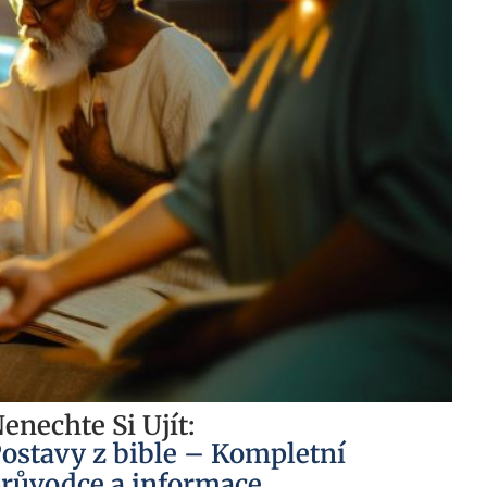
enechte Si Ujít:
ostavy z bible – Kompletní
růvodce a informace