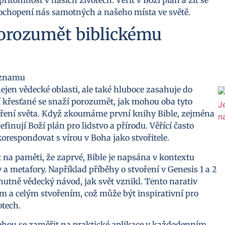
chopení nás samotných a našeho místa ve světě.
 porozumět biblickému
ejen vědecké oblasti, ale také hluboce zasahuje do
í křesťané se snaží porozumět, jak mohou oba tyto
voření světa. Když zkoumáme první knihy Bible, zejména
inují Boží plán pro lidstvo a přírodu. Věřící často
respondovat s vírou v Boha jako stvořitele.
na paměti, že zaprvé, Bible je napsána v kontextu
a metafory. Například příběhy o stvoření v Genesis 1 a 2
nutně vědecký návod, jak svět vznikl. Tento narativ
m a celým stvořením, což může být inspirativní pro
otech.
mohou se zaměřit na praktické aplikace v každodenním