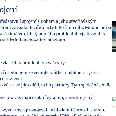
ojení
ředstavují spojení s Bohem a Jeho stvořitelským
ření závazku k víře a úcty k Božímu dílu. Mnoho lidí se
tává rituálem, který pomáhá prohloubit jejich vztah s
e s vnitřními duchovními otázkami.
e vlasech k prohloubení vaší víry:
či stylingem se věnujte krátké modlitbě, abyste si
 dar života.
zké, ať už jde o děti, nebo partnery. Tyto společné chvíle
eré pro vás mají osobní význam, a nechte je být
významy a propojovat každodenní činnosti s vírou,
ítomnost v našich životech. Věřit v Boží plán a žít se