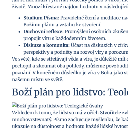
životě. Mnozí křesťané najdou hodnotu v následující
Studium Písma:
Pravidelné čtení a meditace n
Božímu plánu a vztahu ke stvoření.
Duchovní reflexe:
Promýšlení osobních zkušeno
propojit víru s každodenním životem.
Diskuze a komunita:
Účast na diskuzích v círk
perspektivy a podněty na rozvoj víry a porozum
Ve světě, kde se střetávají věda a víra, je důležité m
pochopit a zkoumat oba pohledy, můžeme povzbudit z
poznání. V konečném důsledku je víra v Boha jako st
našemu místu ve světě.
Boží plán pro lidstvo: Teo
Vzhledem k tomu, že lidstvo má v očích Stvořitele zvlá
mnohovrstevnatý. Písmo zachycuje myšlenku, že každ
ukazuje na důstojnost a hodnotu každé lidské bytos