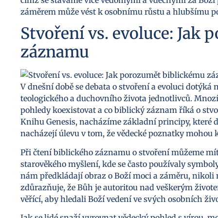
záměrem může vést k osobnímu růstu a hlubšímu po
Stvoření vs. evoluce: Jak
záznamu
V dnešní době se debata o stvoření a evoluci dotýká n
teologického a duchovního života jednotlivců. Mnoz
pohledy koexistovat a co biblický záznam říká o st
Knihu Genesis, nacházíme základní principy, které def
nacházejí úlevu v tom, že vědecké poznatky mohou ko
Při čtení biblického záznamu o stvoření můžeme mít 
starověkého myšlení, kde se často používaly symboly 
nám předkládají obraz o Boží moci a záměru, nikoli 
zdůrazňuje, že Bůh je autoritou nad veškerým živote
věřící, aby hledali Boží vedení ve svých osobních živ
Jak se lidé snaží vyrovnat vědecký pohled s vírou, 