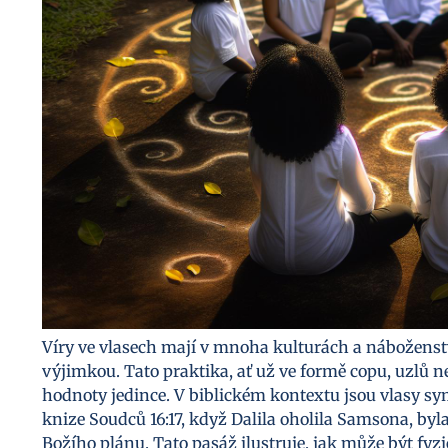
Víry ve vlasech mají v mnoha kulturách a náboženst
výjimkou. Tato praktika, ať už ve formě copu, uzlů ne
hodnoty jedince. V biblickém kontextu jsou vlasy sy
knize Soudců 16:17, když Dalila oholila Samsona, byla 
Božího plánu. Tato pasáž ilustruje, jak může být fy