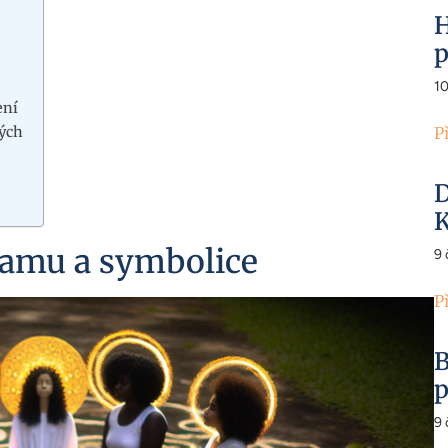
H
p
1
ení
mých
P
D
K
namu a symbolice
9
P
B
p
9