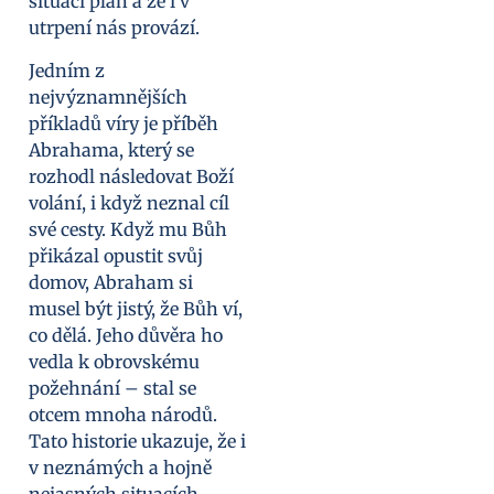
situaci plán a že i v
utrpení nás provází.
Jedním z
nejvýznamnějších
příkladů víry je příběh
Abrahama, který se
rozhodl následovat Boží
volání, i když neznal cíl
své cesty. Když mu Bůh
přikázal opustit svůj
domov, Abraham si
musel být jistý, že Bůh ví,
co dělá. Jeho důvěra ho
vedla k obrovskému
požehnání – stal se
otcem mnoha národů.
Tato historie ukazuje, že i
v neznámých a hojně
nejasných situacích