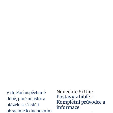
Nenechte Si Ujít:
V dnešní uspěchané
Postavy z bible –
době, plné nejistot a
Kompletní průvodce a
otázek, se častěji
informace
obracíme k duchovním