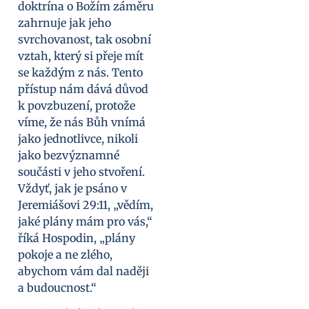
doktrína o Božím záměru
zahrnuje jak jeho
svrchovanost, tak osobní
vztah, který si přeje mít
se každým z nás. Tento
přístup nám dává důvod
k povzbuzení, protože
víme, že nás Bůh vnímá
jako jednotlivce, nikoli
jako bezvýznamné
součásti v jeho stvoření.
Vždyť, jak je psáno v
Jeremiášovi 29:11, „vědím,
jaké plány mám pro vás,“
říká Hospodin, „plány
pokoje a ne zlého,
abychom vám dal naději
a budoucnost.“