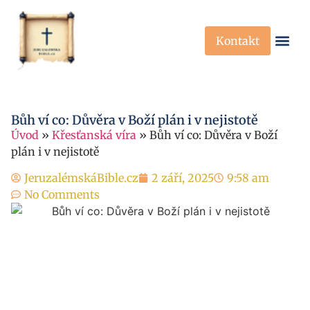
Kontakt
Křesťanská Víra
Křesťanské P
Bůh ví co: Důvěra v Boží plán i v nejistotě
Úvod
»
Křesťanská víra
»
Bůh ví co: Důvěra v Boží
plán i v nejistotě
JeruzalémskáBible.cz
2 září, 2025
9:58 am
No Comments