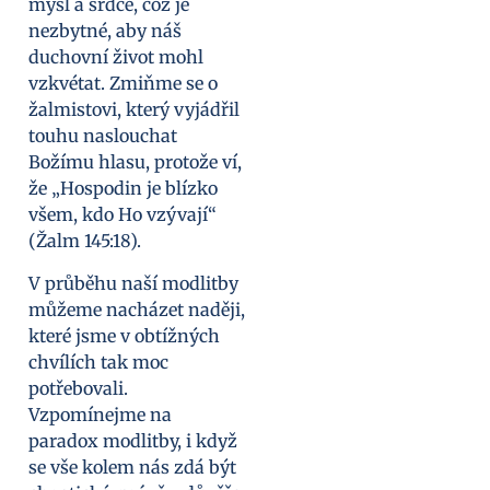
mysl a srdce, což je
nezbytné, aby náš
duchovní život mohl
vzkvétat. Zmiňme se o
žalmistovi, který vyjádřil
touhu naslouchat
Božímu hlasu, protože ví,
že „Hospodin je blízko
všem, kdo Ho vzývají“
(Žalm 145:18).
V průběhu naší modlitby
můžeme nacházet naději,
které jsme v obtížných
chvílích tak moc
potřebovali.
Vzpomínejme na
paradox modlitby, i když
se vše kolem nás zdá být