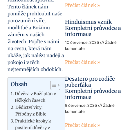
Přečíst článek »
Tento článek nám
pomůže prohloubit naše
porozumění víře,
Hinduismus vznik –
modlitbě a Božímu
Kompletní průvodce a
informace
záměru v našich
životech. Pojďte s námi
10 července, 2026
Žádné
na cestu, která nám
komentáře
ukáže, jak nalézt naději a
Přečíst článek »
pokojo i v těch
nejtemnějších obdobích.
Desatero pro rodiče
Obsah
puberťáka –
Kompletní průvodce a
Důvěra v Boží plán v
informace
těžkých časech
9 července, 2026
Žádné
Dědictví víry:
komentáře
Příběhy z Bible
Praktické kroky k
Přečíst článek »
posílení důvěry v