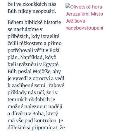
že i ve zkouškách nás
Bůh nikdy neopouští.
Během biblické historie
se nacházíme v
příbězích, kdy izraelité
čelili těžkostem a přímo
potřebovali věřit v Boží
plán. Například, když
byli uvězněni v Egyptě,
Bůh poslal Mojžíše, aby
je vyvedl z otroctví a vedl
k zaslíbené zemi. Takové
příklady nás učí, že i v
temných obdobích je
možné naleznout naději
a důvěru v Boha, který
má vše pod kontrolou. Je
důležité si připomínat, že