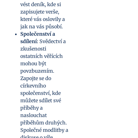
vést deník, kde si
zapisujete verše,
které vás oslovily a
jak na vás působí.
Společenství a
sdílení:
Svědectví a
zkušenosti
ostatních věřících
mohou být
povzbuzením.
Zapojte se do
církevního
společenství, kde
můžete sdílet své
příběhy a
naslouchat
příběhům druhých.
Společné modlitby a
diskuse o víře