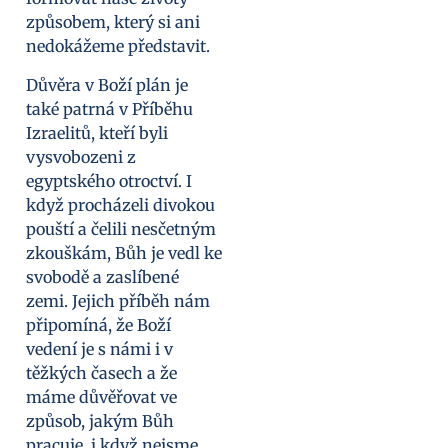
způsobem, který si ani
nedokážeme představit.
Důvěra v Boží plán je
také patrná v Příběhu
Izraelitů, kteří byli
vysvobozeni z
egyptského otroctví. I
když procházeli divokou
pouští a čelili nesčetným
zkouškám, Bůh je vedl ke
svobodě a zaslíbené
zemi. Jejich příběh nám
připomíná, že Boží
vedení je s námi i v
těžkých časech a že
máme důvěřovat ve
způsob, jakým Bůh
pracuje, i když nejsme