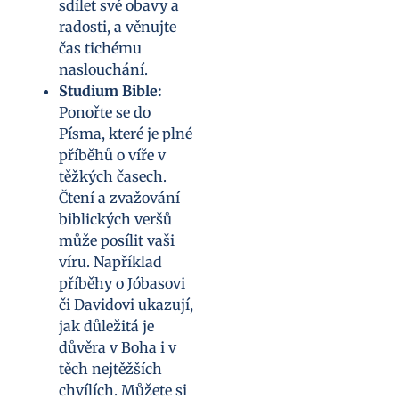
sdílet své obavy a
radosti, a věnujte
čas tichému
naslouchání.
Studium Bible:
Ponořte se do
Písma, které je plné
příběhů o víře v
těžkých časech.
Čtení a zvažování
biblických veršů
může posílit vaši
víru. Například
příběhy o Jóbasovi
či Davidovi ukazují,
jak důležitá je
důvěra v Boha i v
těch nejtěžších
chvílích. Můžete si