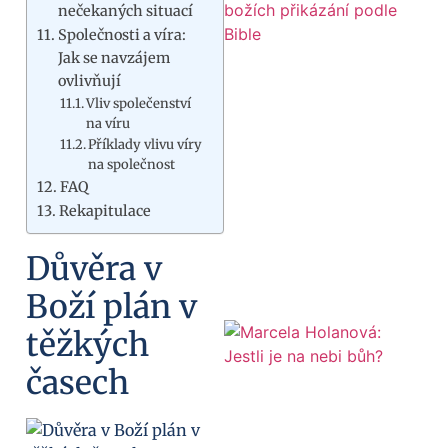
nečekaných situací
Společnosti a víra:
Jak se navzájem
ovlivňují
Vliv společenství
na víru
Příklady vlivu víry
na společnost
FAQ
Rekapitulace
Důvěra v
Boží plán v
těžkých
časech