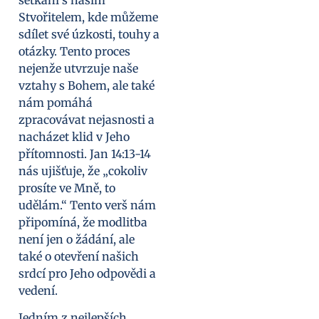
Stvořitelem, kde můžeme
sdílet své úzkosti, touhy a
otázky. Tento proces
nejenže utvrzuje naše
vztahy s Bohem, ale také
nám pomáhá
zpracovávat nejasnosti a
nacházet klid v Jeho
přítomnosti. Jan 14:13-14
nás ujišťuje, že „cokoliv
prosíte ve Mně, to
udělám.“ Tento verš nám
připomíná, že modlitba
není jen o žádání, ale
také o otevření našich
srdcí pro Jeho odpovědi a
vedení.
Jedním z nejlepších