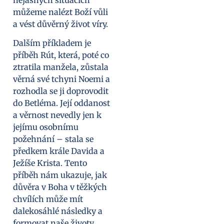
můžeme nalézt Boží vůli
a vést důvěrný život víry.
Dalším příkladem je
příběh Rút, která, poté co
ztratila manžela, zůstala
věrná své tchyni Noemi a
rozhodla se ji doprovodit
do Betléma. Její oddanost
a věrnost nevedly jen k
jejímu osobnímu
požehnání – stala se
předkem krále Davida a
Ježíše Krista. Tento
příběh nám ukazuje, jak
důvěra v Boha v těžkých
chvílích může mít
dalekosáhlé následky a
formovat naše životy