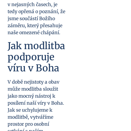
v nejasných časech, je
tedy opřená o poznání, že
jsme součástí Božího
záměru, který přesahuje
naše omezené chápání.
Jak modlitba
podporuje
víru v Boha
V době nejistoty a obav
může modlitba sloužit
jako mocný nástroj k
posílení naší víry v Boha.
Jak se uchylujeme k
modlitbě, vytváříme
prostor pro osobní
setkání s naším