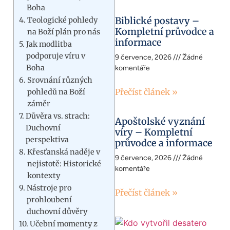
Boha
Biblické postavy –
Teologické pohledy
Kompletní průvodce a
na Boží plán pro nás
informace
Jak modlitba
podporuje víru v
9 července, 2026
Žádné
Boha
komentáře
Srovnání různých
Přečíst článek »
pohledů na Boží
záměr
Důvěra vs. strach:
Apoštolské vyznání
Duchovní
víry – Kompletní
perspektiva
průvodce a informace
Křesťanská naděje v
9 července, 2026
Žádné
nejistotě: Historické
komentáře
kontexty
Nástroje pro
Přečíst článek »
prohloubení
duchovní důvěry
Učební momenty z