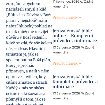
11 července, 2026
Žádné
zdrojům, abychom
komentáře
nacházeli smysl a klid.
„Bůh ví co: Důvěra v Boží
Přečíst článek »
plán i v nejistotě“ nám
nabízí hluboký pohled na
Jeruzalémská bible
to, jak můžeme rozvíjet
online – Kompletní
důvěru v Boží vedení, i
průvodce a informace
když se zdá, že vše kolem
10 července, 2026
Žádné
nás se třese. Hlavním
komentáře
tématem je, jak se
spolehnout na Boží plán,
Přečíst článek »
který je pro nás
připraven, a najít v něm
Jeruzalémská bible –
oporu ve chvílích, kdy
Kompletní průvodce a
cítíme zmatek a strach.
informace
Každý z nás se občas
ocitne na křižovatce a
10 července, 2026
Žádné
komentáře
přemýšlí o tom, jak se
rozhodnout správně.