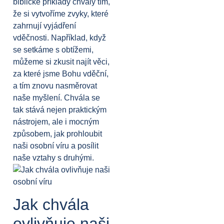
biblické příklady chvály tím,
že si vytvoříme zvyky, které
zahrnují vyjádření
vděčnosti. Například, když
se setkáme s obtížemi,
můžeme si zkusit najít věci,
za které jsme Bohu vděční,
a tím znovu nasměrovat
naše myšlení. Chvála se
tak stává nejen praktickým
nástrojem, ale i mocným
způsobem, jak prohloubit
naši osobní víru a posílit
naše vztahy s druhými.
Jak chvála
ovlivňuje naši