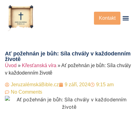
Kontakt
Křesťanská Víra
Křesťanské P
Ať požehnán je bůh: Síla chvály v každodenním
životě
Úvod
»
Křesťanská víra
»
Ať požehnán je bůh: Síla chvály
v každodenním životě
JeruzalémskáBible.cz
9 září, 2024
9:15 am
No Comments