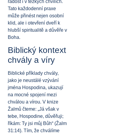
radost i v těžkých chvílích.
Tato každodenní praxe
může přinést nejen osobní
klid, ale i otevření dveří k
hlubší spiritualitě a důvěře v
Boha.
Biblický kontext
chvály a víry
Biblické příklady chvály,
jako je neustálé vzývání
jména Hospodina, ukazují
na mocné spojení mezi
chválou a vírou. V knize
Žalmů čteme: „Já však v
tebe, Hospodine, důvěřuji;
říkám: Ty jsi můj Bůh“ (Žalm
31:14). Tím, že chválíme