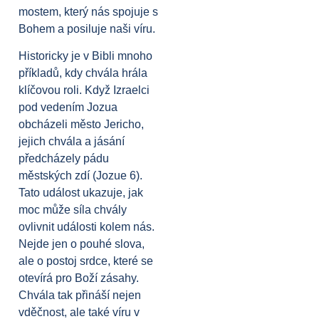
mostem, který nás spojuje s
Bohem a posiluje naši víru.
Historicky je v Bibli mnoho
příkladů, kdy chvála hrála
klíčovou roli. Když Izraelci
pod vedením Jozua
obcházeli město Jericho,
jejich chvála a jásání
předcházely pádu
městských zdí (Jozue 6).
Tato událost ukazuje, jak
moc může síla chvály
ovlivnit události kolem nás.
Nejde jen o pouhé slova,
ale o postoj srdce, které se
otevírá pro Boží zásahy.
Chvála tak přináší nejen
vděčnost, ale také víru v