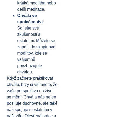
krátká modlitba nebo
delší meditace.
Chvála ve
společenství:
Sdílejte své
zkušenosti s
ostatními. Můžete se
zapojit do skupinové
modlitby, kde se
vzájemně
povzbuzujete
chválou.
Když začnete praktikovat
chválu, brzy si všimnete, že
vaše perspektiva na život
se mění. Chvála nás nejen
posiluje duchovně, ale také
nás spojuje s ostatními v
naší víře. Otevřená srdce a