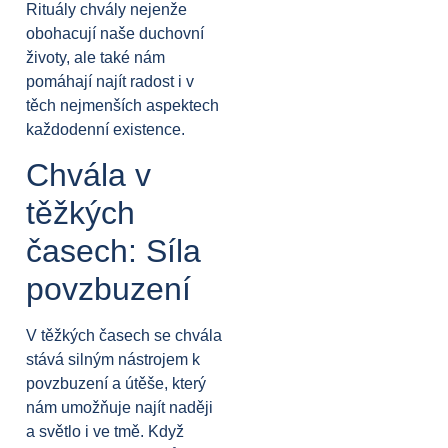
Rituály chvály nejenže
obohacují naše duchovní
životy, ale také nám
pomáhají najít radost i v
těch nejmenších aspektech
každodenní existence.
Chvála v
těžkých
časech: Síla
povzbuzení
V těžkých časech se chvála
stává silným nástrojem k
povzbuzení a útěše, který
nám umožňuje najít naději
a světlo i ve tmě. Když