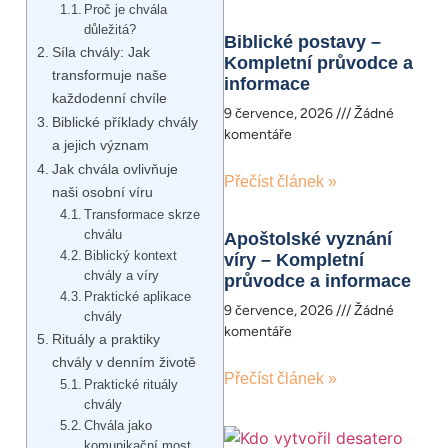
Proč je chvála
důležitá?
Biblické postavy –
Síla chvály: Jak
Kompletní průvodce a
transformuje naše
informace
každodenní chvíle
9 července, 2026
Žádné
Biblické příklady chvály
komentáře
a jejich význam
Jak chvála ovlivňuje
Přečíst článek »
naši osobní víru
Transformace skrze
chválu
Apoštolské vyznání
Biblický kontext
víry – Kompletní
chvály a víry
průvodce a informace
Praktické aplikace
9 července, 2026
Žádné
chvály
komentáře
Rituály a praktiky
chvály v denním životě
Přečíst článek »
Praktické rituály
chvály
Chvála jako
komunikační most