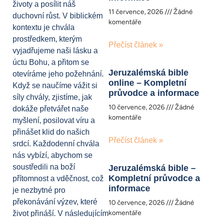
životy a posílit náš
11 července, 2026
Žádné
duchovní růst. V biblickém
komentáře
kontextu je chvála
prostředkem, kterým
Přečíst článek »
vyjadřujeme naši lásku a
úctu Bohu, a přitom se
Jeruzalémská bible
otevíráme jeho požehnání.
online – Kompletní
Když se naučíme vážit si
průvodce a informace
síly chvály, zjistíme, jak
10 července, 2026
Žádné
dokáže přetvářet naše
komentáře
myšlení, posilovat víru a
přinášet klid do našich
Přečíst článek »
srdcí. Každodenní chvála
nás vybízí, abychom se
soustředili na boží
Jeruzalémská bible –
Kompletní průvodce a
přítomnost a vděčnost, což
informace
je nezbytné pro
překonávání výzev, které
10 července, 2026
Žádné
komentáře
život přináší. V následujícím