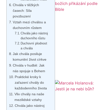
Chvála v těžkých
časech: Síla
povzbuzení
Vztah mezi chválou a
duchovním růstem
Chvála jako nástroj
duchovního růstu
Duchovní plodnost
a chvála
Jak chvála posiluje
komunitní život církve
Chvála v hudbě: Jak
nás spojuje s Bohem
Praktické kroky k
zařazení chvály do
každodenního života
Vliv chvály na naše
mezilidské vztahy
Chvála jako nástroj