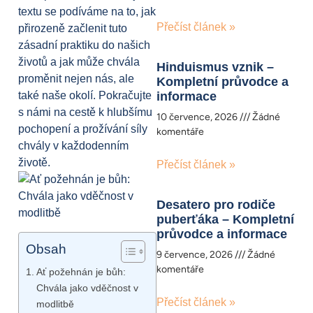
textu se podíváme na to, jak
Přečíst článek »
přirozeně začlenit tuto
zásadní praktiku do našich
životů a jak může chvála
Hinduismus vznik –
proměnit nejen nás, ale
Kompletní průvodce a
také naše okolí. Pokračujte
informace
s námi na cestě k hlubšímu
10 července, 2026
Žádné
pochopení a prožívání síly
komentáře
chvály v každodenním
životě.
Přečíst článek »
Desatero pro rodiče
puberťáka – Kompletní
průvodce a informace
Obsah
9 července, 2026
Žádné
komentáře
Ať požehnán je bůh:
Chvála jako vděčnost v
Přečíst článek »
modlitbě