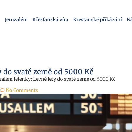
Jeruzalém
Křesťanská víra
Křesťanské přikázání
Ná
y do svaté země od 5000 Kč
zalém letenky: Levné lety do svaté země od 5000 Kč
m
No Comments