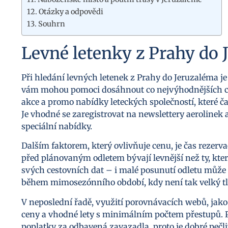
Otázky a odpovědi
Souhrn
Levné letenky z Prahy do 
Při hledání levných letenek z Prahy do Jeruzaléma je
vám mohou pomoci dosáhnout co nejvýhodnějších cen
akce a promo nabídky leteckých společností, které ča
Je vhodné se zaregistrovat na newslettery aerolinek 
speciální nabídky.
Dalším faktorem, který ovlivňuje cenu, je čas rezerv
před plánovaným odletem bývají levnější než ty, které
svých cestovních dat – i malé posunutí odletu může
během mimosezónního období, kdy není tak velký tlak 
V neposlední řadě, využití porovnávacích webů, jako
ceny a vhodné lety s minimálním počtem přestupů. P
poplatky za odbavená zavazadla, proto je dobré pečl