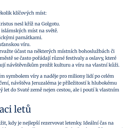
kolik klíčových míst:
ristus nesl kříž na Golgotu.
islámských míst na světě.
ickými památkami.
sťanskou víru.
 zvažte účast na některých místních bohoslužbách či
městě se často pořádají různé festivaly a oslavy, které
jí návštěvníkům prožít kulturu a víru na vlastní kůži.
ím symbolem víry a naděje pro miliony lidí po celém
čení, návštěva Jeruzaléma je příležitostí k hlubokému
let do Svaté země nejen cestou, ale i poutí k vlastním
aci letů
t, kdy je nejlepší rezervovat letenky. Ideální čas na