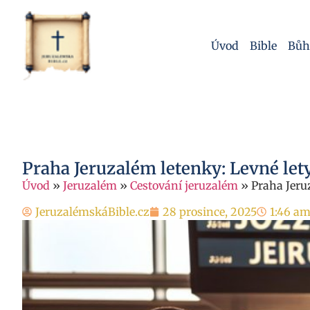
Úvod
Bible
Bůh
Praha Jeruzalém letenky: Levné let
Úvod
»
Jeruzalém
»
Cestování jeruzalém
»
Praha Jeru
JeruzalémskáBible.cz
28 prosince, 2025
1:46 a