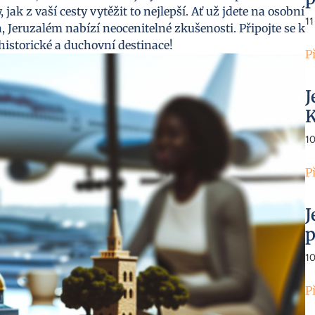
jak z vaší cesty vytěžit to nejlepší. Ať už jdete na osobní
11
, Jeruzalém nabízí neocenitelné zkušenosti. Připojte se k
 historické a duchovní destinace!
P
J
K
1
P
J
p
1
P