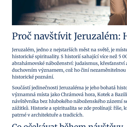
Proč navštívit Jeruzalém: H
Jeruzalém, jedno z nejstarších měst na světě, je mí
historické spirituality. S historií sahající více než 5 
abrahámovské náboženství: judaismus, křesťanství a 
duchovním významem, což ho činí nezaměnitelnou d
historické poznání.
Součástí jedinečnosti Jeruzaléma je jeho bohatá his
významná místa jako Chrámová hora, Kotek a Bazili
návštěvníka bez hlubokého náboženského zázemí se
zážitků. Historie a spiritualita se zde prolínají: říše, 
patrné v architektuře a tradicích.
Co očekávat během návštěvy