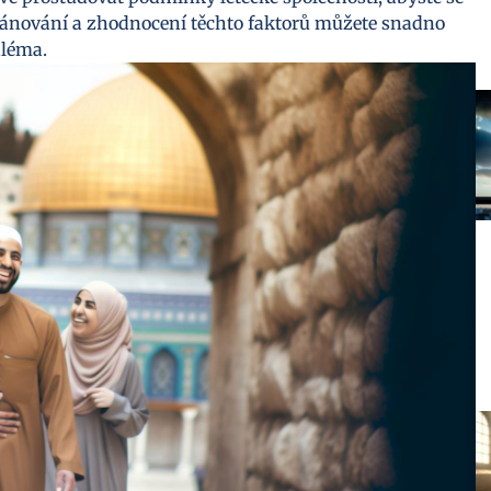
nování a zhodnocení těchto faktorů můžete snadno
aléma.