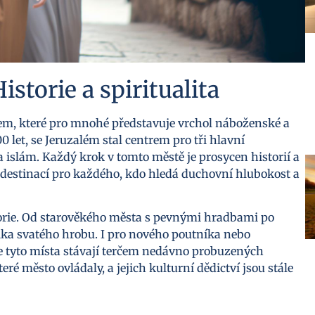
istorie a spiritualita
stem, které pro mnohé představuje vrchol náboženské a
000 let, se Jeruzalém stal centrem pro tři hlavní
islám. Každý krok v tomto městě je prosycen historií a
estinací pro každého, kdo hledá duchovní hlubokost a
torie. Od starověkého města s pevnými hradbami po
ka svatého hrobu. I pro nového poutníka nebo
 tyto místa stávají terčem nedávno probuzených
které město ovládaly, a jejich kulturní dědictví jsou stále