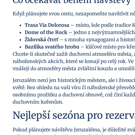
Když plánujete svou cestu, nezapomeňte navštívit ně
Trasa Via Dolorosa
– místo, kde podle tradice K
Dome of the Rock
– jedno z nejvýznamnějších 
Židovská čtvrť
– s mnoha synagogami a histor
Bazilika svatého hrobu
– klíčové místo pro kře
Chcete-li skutečně zažít duchovní atmosféru města,
náboženských akcích, které se konají po celý rok. Ve 
vnášejí do atmosféry města zvláštní kouzlo a umožňu
Jeruzalém není jen historickým městem, ale i živouc
světě. Bez ohledu na vaši víru či náboženské přesvěd
osobnímu prožitku a duchovní obnově, což činí každý 
duchovním kořenům.
Nejlepší sezóna pro rezerv
Pokud plánujete návštěvu Jeruzaléma, je důležité zváži