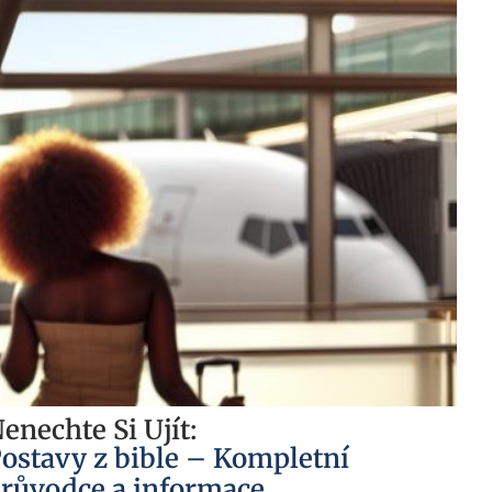
enechte Si Ujít:
ostavy z bible – Kompletní
růvodce a informace