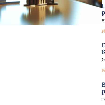
H
p
1
P
D
K
9
P
B
p
9