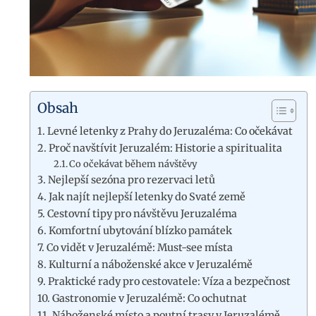
Obsah
Levné letenky z Prahy do Jeruzaléma: Co očekávat
Proč navštívit Jeruzalém: Historie a spiritualita
Co očekávat během návštěvy
Nejlepší sezóna pro rezervaci letů
Jak najít nejlepší letenky do Svaté země
Cestovní tipy pro návštěvu Jeruzaléma
Komfortní ubytování blízko památek
Co vidět v Jeruzalémě: Must-see místa
Kulturní a náboženské akce v Jeruzalémě
Praktické rady pro cestovatele: Víza a bezpečnost
Gastronomie v Jeruzalémě: Co ochutnat
Náboženské místo a poutní trasy v Jeruzalémě