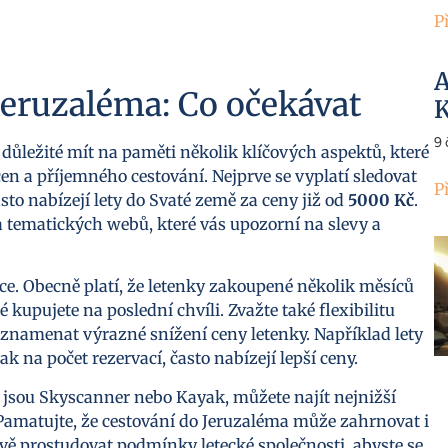
P
A
Jeruzaléma: Co očekávat
K
9
 důležité mít na paměti několik klíčových aspektů, které
 a příjemného cestování. Nejprve se vyplatí sledovat
P
sto nabízejí lety do Svaté země za ceny již od
5000 Kč
.
a tematických webů, které vás upozorní na slevy a
ace. Obecně platí, že letenky zakoupené několik měsíců
 kupujete na poslední chvíli. Zvažte také flexibilitu
 znamenat výrazné snížení ceny letenky. Například lety
na počet rezervací, často nabízejí lepší ceny.
 jsou Skyscanner nebo Kayak, můžete najít nejnižší
amatujte, že cestování do Jeruzaléma může zahrnovat i
ivě prostudovat podmínky letecké společnosti, abyste se