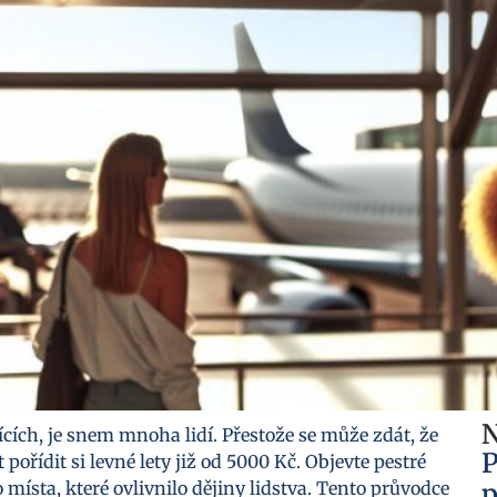
N
cích, je snem mnoha lidí. Přestože se může zdát, že
P
ořídit si levné lety již od 5000 Kč. Objevte pestré
místa, které ovlivnilo dějiny lidstva. Tento průvodce
p