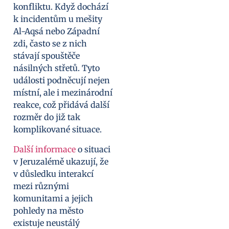
konfliktu. Když dochází
k incidentům u mešity
Al-Aqsá nebo Západní
zdi, často se z nich
stávají spouštěče
násilných střetů. Tyto
události podněcují nejen
místní, ale i mezinárodní
reakce, což přidává další
rozměr do již tak
komplikované situace.
Další informace
o situaci
v Jeruzalémě ukazují, že
v důsledku interakcí
mezi různými
komunitami a jejich
pohledy na město
existuje neustálý