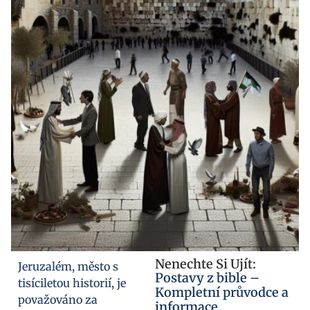
Nenechte Si Ujít:
Jeruzalém, město s
Postavy z bible –
tisíciletou historií, je
Kompletní průvodce a
považováno za
informace