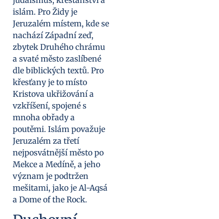
islám. Pro Židy je
Jeruzalém místem, kde se
nachází Západní zeď,
zbytek Druhého chrámu
a svaté město zaslíbené
dle biblických textů. Pro
křesťany je to místo
Kristova ukřižování a
vzkříšení, spojené s
mnoha obřady a
poutěmi. Islám považuje
Jeruzalém za třetí
nejposvátnější město po
Mekce a Medíně, a jeho
význam je podtržen
mešitami, jako je Al-Aqsá
a Dome of the Rock.