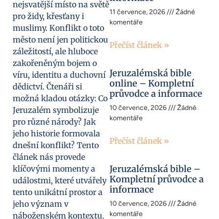
nejsvatější místo na světě
11 července, 2026
Žádné
pro židy, křesťany i
komentáře
muslimy. Konflikt o toto
město není jen politickou
Přečíst článek »
záležitostí, ale hluboce
zakořeněným bojem o
Jeruzalémská bible
víru, identitu a duchovní
online – Kompletní
dědictví. Čtenáři si
průvodce a informace
možná kladou otázky: Co
10 července, 2026
Žádné
Jeruzalém symbolizuje
komentáře
pro různé národy? Jak
jeho historie formovala
Přečíst článek »
dnešní konflikt? Tento
článek nás provede
Jeruzalémská bible –
klíčovými momenty a
Kompletní průvodce a
událostmi, které utvářely
informace
tento unikátní prostor a
jeho význam v
10 července, 2026
Žádné
komentáře
náboženském kontextu.