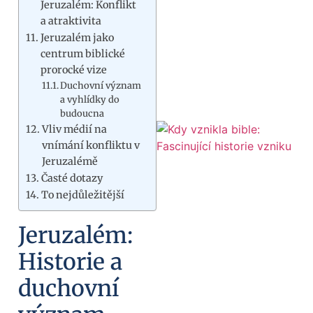
Jeruzalém: Konflikt
a atraktivita
Jeruzalém jako
centrum biblické
prorocké vize
Duchovní význam
a vyhlídky do
budoucna
Vliv médií na
vnímání konfliktu v
Jeruzalémě
Časté dotazy
To nejdůležitější
Jeruzalém:
Historie a
duchovní