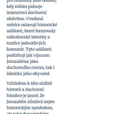
pro muslimy jsou období,
kdy město pulsuje
intenzivní duchovní
aktivitou. Uvedená
měsíce oslavují historické
události, které formovaly
náboženské identity a
tradice jednotlivých
komunit. Tyto události
podtrhují jak význam
Jeruzaléma jako
duchovního centra, tak i
identitu jeho obyvatel.
Vzhledem k této složité
historii a duchovní
hloubce je jasné, že
Jeruzalém zůstává nejen
historickým symbolem,
ale také dynamickým