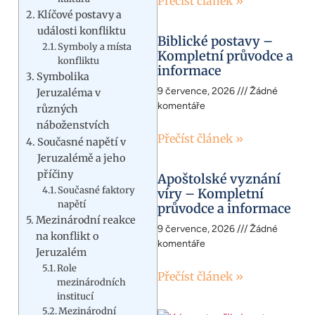
Přečíst článek »
Klíčové postavy a
události konfliktu
Biblické postavy –
Symboly a místa
Kompletní průvodce a
konfliktu
informace
Symbolika
9 července, 2026
Žádné
Jeruzaléma v
komentáře
různých
náboženstvích
Přečíst článek »
Současné napětí v
Jeruzalémě a jeho
příčiny
Apoštolské vyznání
Současné faktory
víry – Kompletní
napětí
průvodce a informace
Mezinárodní reakce
9 července, 2026
Žádné
na konflikt o
komentáře
Jeruzalém
Role
Přečíst článek »
mezinárodních
institucí
Mezinárodní