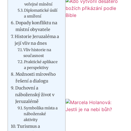
veřejné mínění
Diplomatické úsilí
a smíření
Dopady konfliktu na
místní obyvatele
Historie Jeruzaléma a
její vliv na dnes
Vliv historie na
současnost
Praktické aplikace
a perspektivy
Možnosti mírového
řešení a dialogu
Duchovní a
náboženský život v
Jeruzalémě
Symbolika místa a
náboženské
aktivity
Turismus a