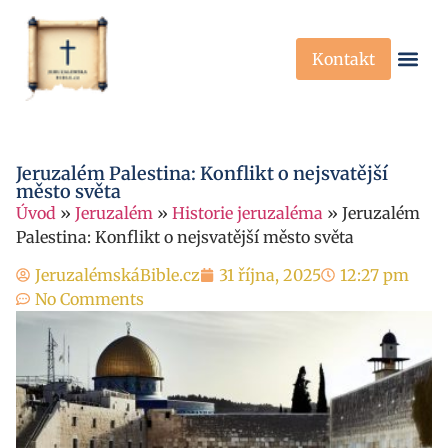
Kontakt
Křesťanská Víra
Křesťanské P
Jeruzalém Palestina: Konflikt o nejsvatější
město světa
Úvod
»
Jeruzalém
»
Historie jeruzaléma
»
Jeruzalém
Palestina: Konflikt o nejsvatější město světa
JeruzalémskáBible.cz
31 října, 2025
12:27 pm
No Comments