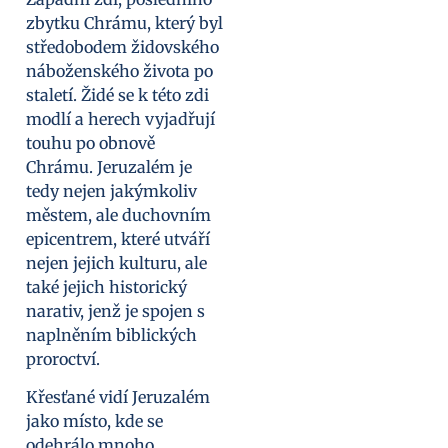
zbytku Chrámu, který byl
středobodem židovského
náboženského života po
staletí. Židé se k této zdi
modlí a herech vyjadřují
touhu po obnově
Chrámu. Jeruzalém je
tedy nejen jakýmkoliv
městem, ale duchovním
epicentrem, které utváří
nejen jejich kulturu, ale
také jejich historický
narativ, jenž je spojen s
naplněním biblických
proroctví.
Křesťané vidí Jeruzalém
jako místo, kde se
odehrálo mnoho