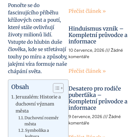
Ponořte se do
Přečíst článek »
fascinujícího příběhu
křížových cest a poutí,
které stále ovlivňují
Hinduismus vznik –
životy milionů lidí.
Kompletní průvodce a
informace
Vstupte do hlubin duše
člověka, kde se střetávají
10 července, 2026
Žádné
touhy po míru a způsoby,
komentáře
jakými víra formuje naše
Přečíst článek »
chápání světa.
Obsah
Desatero pro rodiče
puberťáka –
Jeruzalém: Historie a
Kompletní průvodce a
duchovní význam
informace
města
9 července, 2026
Žádné
Duchovní rozměr
komentáře
města
Symbolika a
kultura