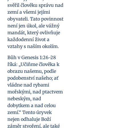
svěřil člověku správu nad
zemí a všemi jejími
obyvateli. Tato povinnost
není jen úkol, ale vážný
mandát, který ovlivňuje
každodenní život a
vztahy s naším okolím.
Bůh v Genesis 1:26-28
říká: „Učiňme člověka k
obrazu našemu, podle
podobenství našeho; ať
vládne nad rybami
mořskými, nad ptactvem
nebeským, nad
dobytkem a nad celou
zemí.“ Tento úryvek
nejen odhaluje Boží
záměr stvoření, ale také