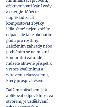
minimalizaci plýtvání,
efektivní využívání vody
a energie. Můžete
například začít
kompostovat zbytky
jídla, čímž nejen snížíte
odpad, ale také obohatíte
půdu pro rostliny.
Založením zahrady nebo
podílěním se na místní
komunitní zahradě
můžete aktivně přispět k
vysoce kvalitnímu a
zdravému ekosystému,
který prospívá všem.
Dalším způsobem, jak
aplikovat odpovědnost za
stvoření, je
vzdělávání
sebe i ostatních o