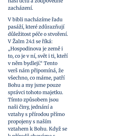
naši úctu a zodpovědné
zacházení.
V bibli nacházíme řadu
pasáží, které zdůrazňují
důležitost péče o stvoření.
V Žalm 24:1 se říká:
„Hospodinova je země i
to, co je v ní, svět i ti, kteří
v něm bydlejí.“ Tento
verš nám připomíná, že
všechno, co máme, patří
Bohu a my jsme pouze
správci tohoto majetku.
Tímto způsobem jsou
naši činy, jednání a
vztahy s přírodou přímo
propojeny s naším
vztahem k Bohu. Když se