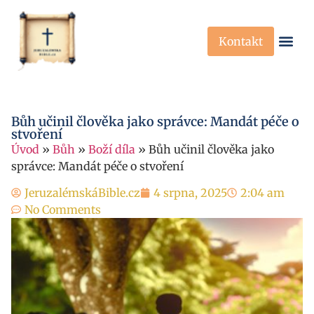
Kontakt
Křesťanská Víra
Křesťanské P
Bůh učinil člověka jako správce: Mandát péče o
stvoření
Úvod
»
Bůh
»
Boží díla
»
Bůh učinil člověka jako
správce: Mandát péče o stvoření
JeruzalémskáBible.cz
4 srpna, 2025
2:04 am
No Comments