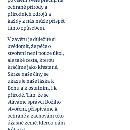
po celém světě pracují na
ochraně přírody a
přírodních zdrojů a
každý z nás může přispět
tímto způsobem.
V závěru je důležité si
uvědomit, že péče o
stvoření není pouze úkol,
ale také cesta, kterou
kráčíme jako křesťané.
Skrze naše činy se
ukazuje naše láska k
Bohu a k ostatním, i k
přírodě. Tím, že se
stáváme správci Božího
stvoření, přispíváme k
ochraně a zachování této
úžasné země, kterou nám
Bůh dal.