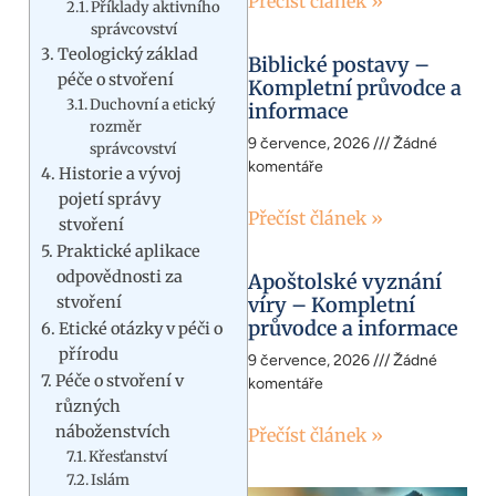
Přečíst článek »
Příklady aktivního
správcovství
Teologický základ
Biblické postavy –
péče o stvoření
Kompletní průvodce a
Duchovní a etický
informace
rozměr
9 července, 2026
Žádné
správcovství
komentáře
Historie a vývoj
pojetí správy
Přečíst článek »
stvoření
Praktické aplikace
odpovědnosti za
Apoštolské vyznání
stvoření
víry – Kompletní
průvodce a informace
Etické otázky v péči o
přírodu
9 července, 2026
Žádné
Péče o stvoření v
komentáře
různých
náboženstvích
Přečíst článek »
Křesťanství
Islám