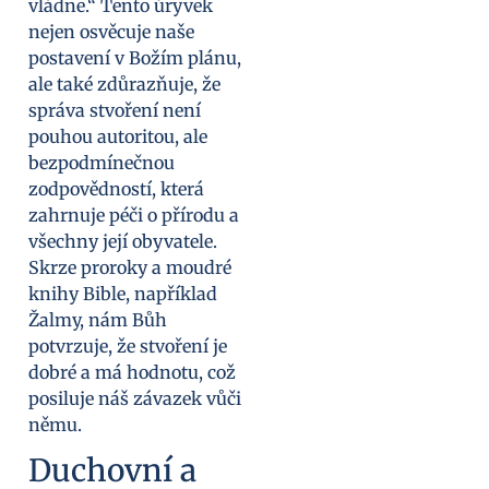
vládne.“ Tento úryvek
nejen osvěcuje naše
postavení v Božím plánu,
ale také zdůrazňuje, že
správa stvoření není
pouhou autoritou, ale
bezpodmínečnou
zodpovědností, která
zahrnuje péči o přírodu a
všechny její obyvatele.
Skrze proroky a moudré
knihy Bible, například
Žalmy, nám Bůh
potvrzuje, že stvoření je
dobré a má hodnotu, což
posiluje náš závazek vůči
němu.
Duchovní a