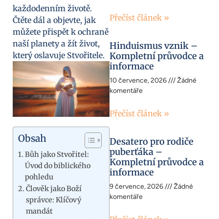
každodenním životě.
Přečíst článek »
Čtěte dál a objevte, jak
můžete přispět k ochraně
naší planety a žít život,
Hinduismus vznik –
který oslavuje Stvořitele.
Kompletní průvodce a
informace
10 července, 2026
Žádné
komentáře
Přečíst článek »
Obsah
Desatero pro rodiče
puberťáka –
Bůh jako Stvořitel:
Kompletní průvodce a
Úvod do biblického
informace
pohledu
9 července, 2026
Žádné
Člověk jako Boží
komentáře
správce: Klíčový
mandát