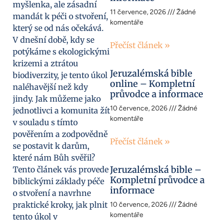
myšlenka, ale zásadní
11 července, 2026
Žádné
mandát k péči o stvoření,
komentáře
který se od nás očekává.
V dnešní době, kdy se
Přečíst článek »
potýkáme s ekologickými
krizemi a ztrátou
Jeruzalémská bible
biodiverzity, je tento úkol
online – Kompletní
naléhavější než kdy
průvodce a informace
jindy. Jak můžeme jako
10 července, 2026
Žádné
jednotlivci a komunita žít
komentáře
v souladu s tímto
pověřením a zodpovědně
Přečíst článek »
se postavit k darům,
které nám Bůh svěřil?
Jeruzalémská bible –
Tento článek vás provede
Kompletní průvodce a
biblickými základy péče
informace
o stvoření a navrhne
praktické kroky, jak plnit
10 července, 2026
Žádné
komentáře
tento úkol v