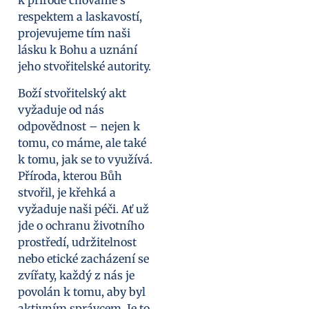
k přírodě chováme s
respektem a laskavostí,
projevujeme tím naši
lásku k Bohu a uznání
jeho stvořitelské autority.
Boží stvořitelský akt
vyžaduje od nás
odpovědnost – nejen k
tomu, co máme, ale také
k tomu, jak se to využívá.
Příroda, kterou Bůh
stvořil, je křehká a
vyžaduje naši péči. Ať už
jde o ochranu životního
prostředí, udržitelnost
nebo etické zacházení se
zvířaty, každý z nás je
povolán k tomu, aby byl
aktivním správcem. Je to