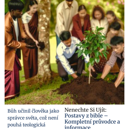
Nenechte Si Ujít:
Bůh učinil člověka jako
Postavy z bible –
správce světa, což není
Kompletní průvodce a
pouhá teologická
informace