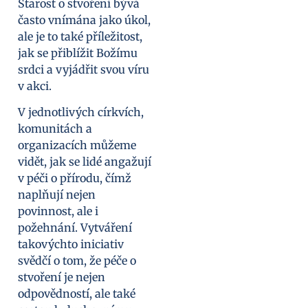
Starost o stvoření bývá
často vnímána jako úkol,
ale je to také příležitost,
jak se přiblížit Božímu
srdci a vyjádřit svou víru
v akci.
V jednotlivých církvích,
komunitách a
organizacích můžeme
vidět, jak se lidé angažují
v péči o přírodu, čímž
naplňují nejen
povinnost, ale i
požehnání. Vytváření
takovýchto iniciativ
svědčí o tom, že péče o
stvoření je nejen
odpovědností, ale také