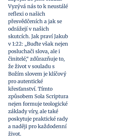
Vyzývá nás to k neustálé
reflexi o našich
přesvědčeních a jak se
odrážejí v našich
skutcích. Jak praví Jakub
v 1:22: „Buďte však nejen
posluchači slova, ale i
činitelé,“ zdůrazňuje to,
že život v souladu s
Božím slovem je klíčový
pro autentické
křesťanství. Tímto
způsobem Sola Scriptura
nejen formuje teologické
základy víry, ale také
poskytuje praktické rady
a naději pro každodenní
život.