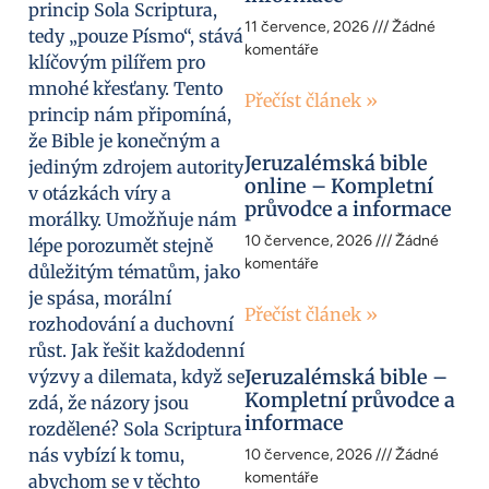
princip Sola Scriptura,
11 července, 2026
Žádné
tedy „pouze Písmo“, stává
komentáře
klíčovým pilířem pro
mnohé křesťany. Tento
Přečíst článek »
princip nám připomíná,
že Bible je konečným a
Jeruzalémská bible
jediným zdrojem autority
online – Kompletní
v otázkách víry a
průvodce a informace
morálky. Umožňuje nám
10 července, 2026
Žádné
lépe porozumět stejně
komentáře
důležitým tématům, jako
je spása, morální
Přečíst článek »
rozhodování a duchovní
růst. Jak řešit každodenní
Jeruzalémská bible –
výzvy a dilemata, když se
Kompletní průvodce a
zdá, že názory jsou
informace
rozdělené? Sola Scriptura
nás vybízí k tomu,
10 července, 2026
Žádné
komentáře
abychom se v těchto