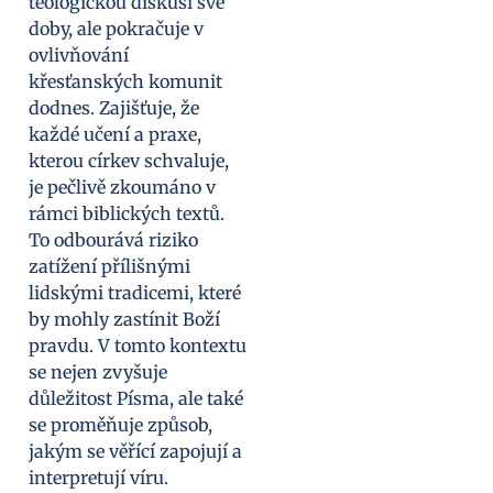
teologickou diskusi své
doby, ale pokračuje v
ovlivňování
křesťanských komunit
dodnes. Zajišťuje, že
každé učení a praxe,
kterou církev schvaluje,
je pečlivě zkoumáno v
rámci biblických textů.
To odbourává riziko
zatížení přílišnými
lidskými tradicemi, které
by mohly zastínit Boží
pravdu. V tomto kontextu
se nejen zvyšuje
důležitost Písma, ale také
se proměňuje způsob,
jakým se věřící zapojují a
interpretují víru.