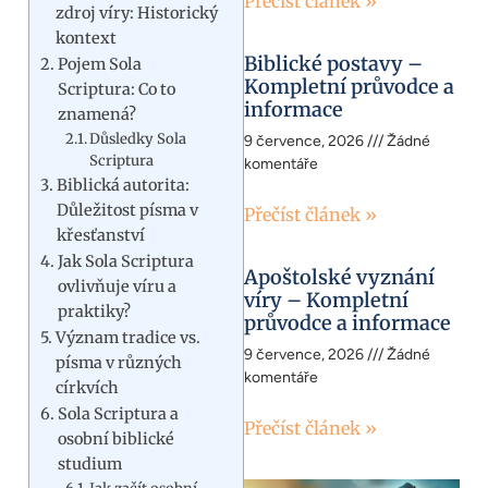
Přečíst článek »
zdroj víry: Historický
kontext
Biblické postavy –
Pojem Sola
Kompletní průvodce a
Scriptura: Co to
informace
znamená?
Důsledky Sola
9 července, 2026
Žádné
Scriptura
komentáře
Biblická autorita:
Důležitost písma v
Přečíst článek »
křesťanství
Jak Sola Scriptura
Apoštolské vyznání
ovlivňuje víru a
víry – Kompletní
praktiky?
průvodce a informace
Význam tradice vs.
9 července, 2026
Žádné
písma v různých
komentáře
církvích
Sola Scriptura a
Přečíst článek »
osobní biblické
studium