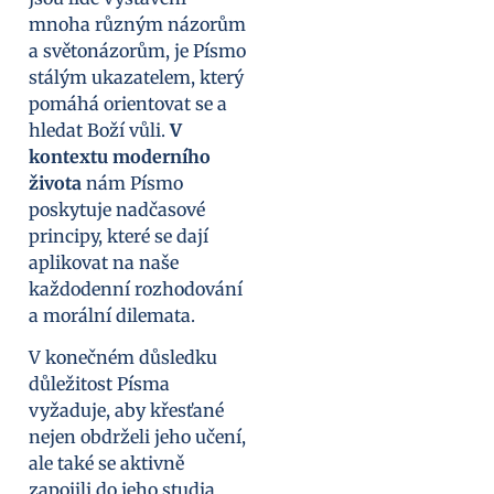
mnoha různým názorům
a světonázorům, je Písmo
stálým ukazatelem, který
pomáhá orientovat se a
hledat Boží vůli.
V
kontextu moderního
života
nám Písmo
poskytuje nadčasové
principy, které se dají
aplikovat na naše
každodenní rozhodování
a morální dilemata.
V konečném důsledku
důležitost Písma
vyžaduje, aby křesťané
nejen obdrželi jeho učení,
ale také se aktivně
zapojili do jeho studia.