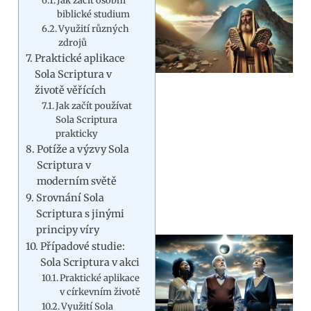
Jak začít osobní
biblické studium
Využití různých
zdrojů
Praktické aplikace
Sola Scriptura v
životě věřících
Jak začít používat
Sola Scriptura
prakticky
Potíže a výzvy Sola
Scriptura v
moderním světě
Srovnání Sola
Scriptura s jinými
principy víry
Případové studie:
Sola Scriptura v akci
Praktické aplikace
v církevním životě
Využití Sola