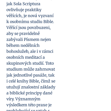
jak Sola Scriptura
ovlivňuje praktiky
věřících, je nová vyzvaní
k osobnímu studiu Bible.
Věřící jsou povzbuzeni,
aby se pravidelně
zabývali Písmem nejen
během nedělních
bohoslužeb, ale i v rámci
osobních meditací a
skupinových studií. Toto
studium může zahrnovat
jak jednotlivé pasáže, tak
i celé knihy Bible, čímž se
utužují znalostní základy
a biblické principy dané
víry. Významným
výsledkem této praxe je
prohlubující se vztah s