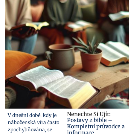
Nenechte Si Ujít:
V dnešní době, kdy je
Postavy z bible –
náboženská víra často
Kompletní průvodce a
zpochybňována, se
informace