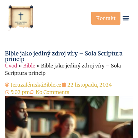
Kontakt
Křesťanská Víra
Křesťanské P
Bible jako jediný zdroj víry – Sola Scriptura
princip
Úvod
»
Bible
»
Bible jako jediný zdroj víry – Sola
Scriptura princip
JeruzalémskáBible.cz
22 listopadu, 2024
5:02 pm
No Comments