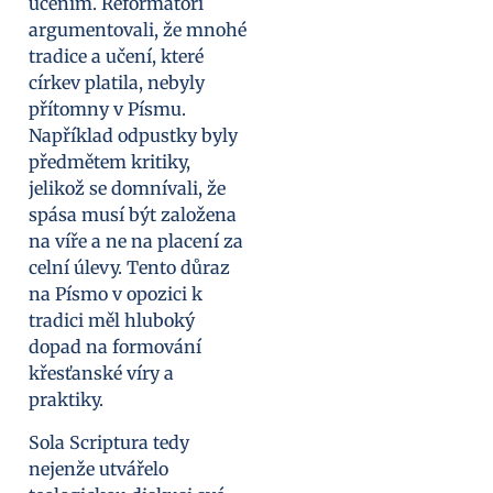
učením. Reformátoři
argumentovali, že mnohé
tradice a učení, které
církev platila, nebyly
přítomny v Písmu.
Například odpustky byly
předmětem kritiky,
jelikož se domnívali, že
spása musí být založena
na víře a ne na placení za
celní úlevy. Tento důraz
na Písmo v opozici k
tradici měl hluboký
dopad na formování
křesťanské víry a
praktiky.
Sola Scriptura tedy
nejenže utvářelo