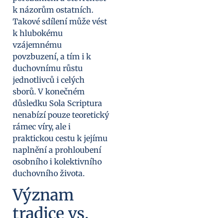
k názorům ostatních.
Takové sdílení může vést
k hlubokému
vzájemnému
povzbuzení, a tím i k
duchovnímu růstu
jednotlivců i celých
sborů. V konečném
důsledku Sola Scriptura
nenabízí pouze teoretický
rámec víry, ale i
praktickou cestu k jejímu
naplnění a prohloubení
osobního i kolektivního
duchovního života.
Význam
tradice vs.