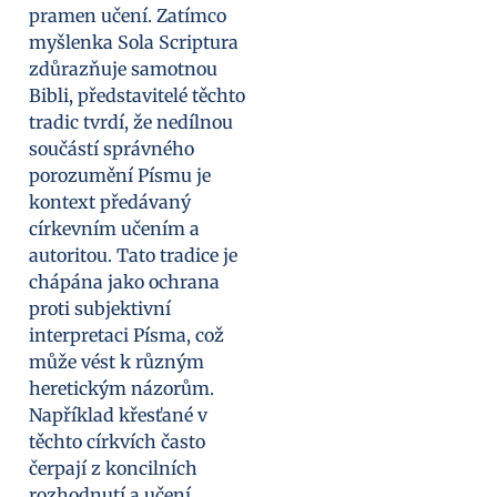
pramen učení. Zatímco
myšlenka Sola Scriptura
zdůrazňuje samotnou
Bibli, představitelé těchto
tradic tvrdí, že nedílnou
součástí správného
porozumění Písmu je
kontext předávaný
církevním učením a
autoritou. Tato tradice je
chápána jako ochrana
proti subjektivní
interpretaci Písma, což
může vést k různým
heretickým názorům.
Například křesťané v
těchto církvích často
čerpají z koncilních
rozhodnutí a učení