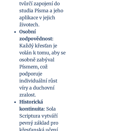
tvůrčí zapojení do
studia Písma a jeho
aplikace v jejich
životech.
Osobní
zodpovědnost:
Každý křesťan je
volán k tomu, aby se
osobně zabýval
Písmem, což
podporuje
individuální růst
víry a duchovní
zralost.
Historická
kontinuita:
Sola
Scriptura vytváří
pevný základ pro
křesťanská učení,