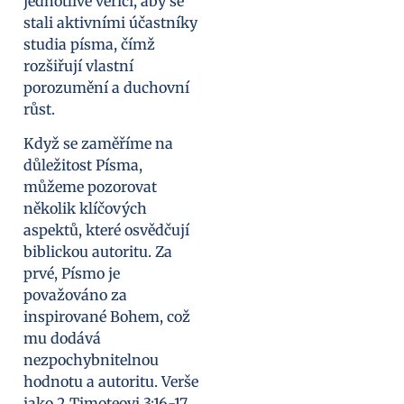
jednotlivé věřící, aby se
stali aktivními účastníky
studia písma, čímž
rozšiřují vlastní
porozumění a duchovní
růst.
Když se zaměříme na
důležitost Písma,
můžeme pozorovat
několik klíčových
aspektů, které osvědčují
biblickou autoritu. Za
prvé, Písmo je
považováno za
inspirované Bohem, což
mu dodává
nezpochybnitelnou
hodnotu a autoritu. Verše
jako 2 Timoteovi 3:16-17