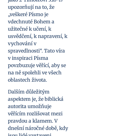
upozorňují na to, že
„veškeré Písmo je
vdechnuté Bohem a
užitečné k učení, k
usvědčení, k napravení, k
vychování v
spravedlnosti“. Tato víra
v inspiraci Písma
povzbuzuje věřící, aby se
na ně spolehli ve všech
oblastech života.
Dalším důležitým
aspektem je, že biblická
autorita umožňuje
věřícím rozlišovat mezi
pravdou a klamem. V
dnešní náročné době, kdy
jsou lidé vystaveni