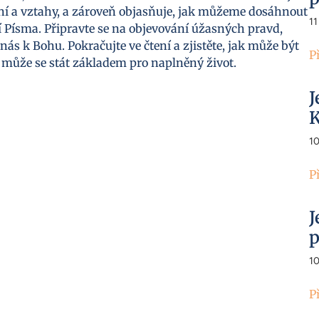
ání a vztahy, a zároveň objasňuje, jak můžeme dosáhnout
11
Písma. Připravte se na objevování úžasných pravd,
nás k Bohu. Pokračujte ve čtení a zjistěte, jak může být
P
může se stát základem pro naplněný život.
J
K
1
P
J
p
1
P