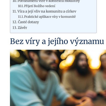
Porozumění víře v kontextu modlitby
Přijetí Božího vedení
Víra a její vliv na komunitu a církev
Praktické aplikace víry v komunitě
Časté dotazy
Závěr
Bez víry a jejího významu 