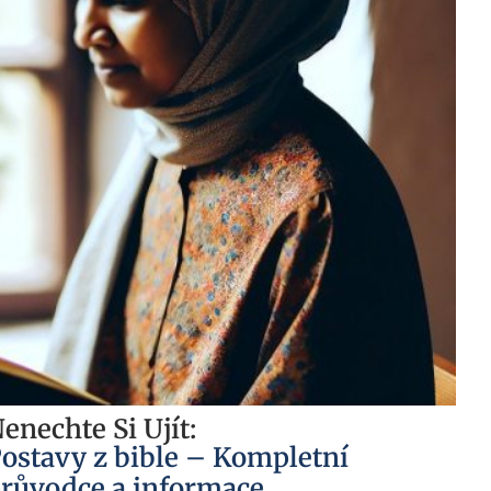
enechte Si Ujít:
ostavy z bible – Kompletní
růvodce a informace