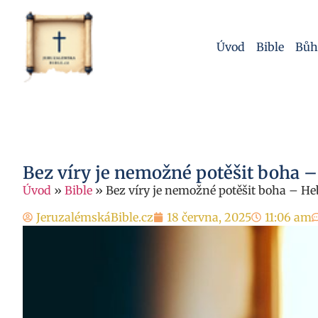
Úvod
Bible
Bůh
Bez víry je nemožné potěšit boha – 
Úvod
»
Bible
»
Bez víry je nemožné potěšit boha – Heb
JeruzalémskáBible.cz
18 června, 2025
11:06 am