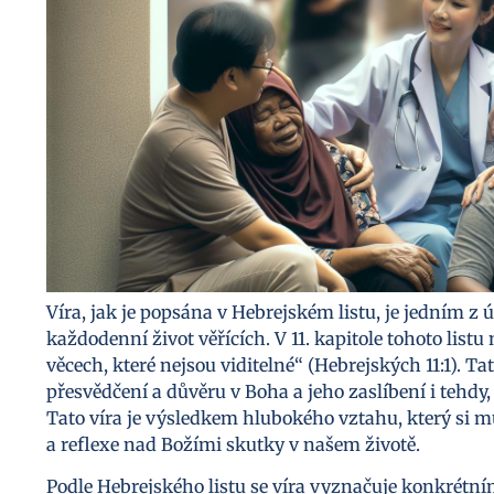
Víra, jak je popsána v Hebrejském listu, je jedním z ú
každodenní život věřících. V 11. kapitole tohoto listu
věcech, které nejsou viditelné“ (Hebrejských 11:1). Tat
přesvědčení a důvěru v Boha a jeho zaslíbení i tehdy
Tato víra je výsledkem hlubokého vztahu, který si 
a reflexe nad Božími skutky v našem životě.
Podle Hebrejského listu se víra vyznačuje konkrétním