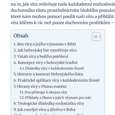
na to, jak víra ovlivňuje naše každodenní rozhodov
duchovního růstu prostřednictvím hlubšího poznání 
které nám mohou pomoci posílit naši víru a přiblížit 
víra klíčem k víc než pouze duchovním prožitkům – 
Obsah
Bez víry a jejího významu v Bibli
Jak hebrejský list vysvětluje víru
Vztah víry a božího potěšení
Koncepce víry v hebrejské tradici
Důsledky víry v každodenním životě
Historie a kontext Hebrejského listu
Praktické aplikace víry v každodenním životě
Obrazy víry v Písmu svatém
Dva přístupy k obrazu víry
Příklady z Písma a jejich význam pro nás
Teologické důsledky nedostatku víry
Jak rozvíjet víru a důvěru v Boha