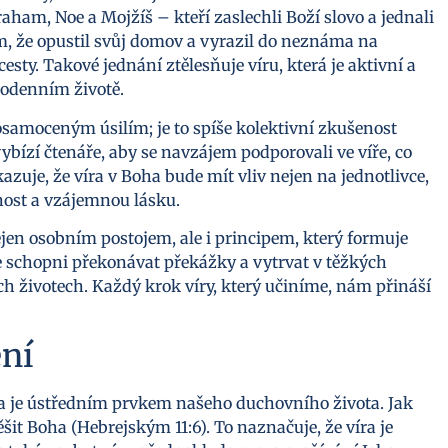
aham, Noe a Mojžíš – kteří zaslechli Boží slovo a jednali
ím, že opustil svůj domov a vyrazil do neznáma na
esty. Takové jednání ztělesňuje víru, která je aktivní a
odenním životě.
osamoceným úsilím; je to spíše kolektivní zkušenost
vybízí čtenáře, aby se navzájem podporovali ve víře, co
zuje, že víra v Boha bude mít vliv nejen na jednotlivce,
anost a vzájemnou lásku.
ejen osobním postojem, ale i principem, který formuje
e schopni překonávat překážky a vytrvat v těžkých
ch životech. Každý krok víry, který učiníme, nám přináší
ení
 a je ústředním prvkem našeho duchovního života. Jak
šit Boha (Hebrejským 11:6). To naznačuje, že víra je