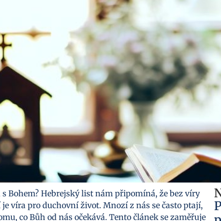
N
hu s Bohem? Hebrejský list nám připomíná, že bez víry
P
e víra pro duchovní život. Mnozí z nás se často ptají,
omu, co Bůh od nás očekává. Tento článek se zaměřuje
p