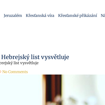
Jeruzalém
Křesťanská víra
Křesťanské přikázání
Ná
Hebrejský list vysvětluje
rejský list vysvětluje
No Comments