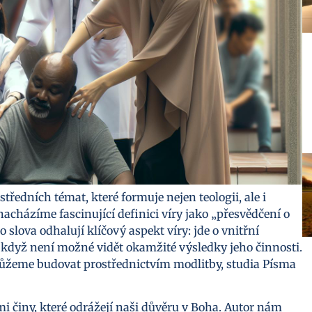
středních témat, které formuje nejen teologii, ale i
 nacházíme fascinující definici víry jako „přesvědčení o
o slova odhalují klíčový aspekt víry: jde o vnitřní
, když není možné vidět okamžité výsledky jeho činnosti.
můžeme budovat prostřednictvím modlitby, studia Písma
i činy, které odrážejí naši důvěru v Boha. Autor nám