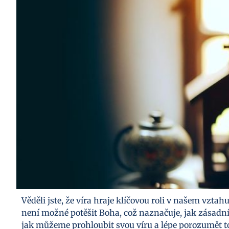
Věděli jste, že víra hraje klíčovou roli v našem vzta
není možné potěšit Boha, což naznačuje, jak zásadní j
jak můžeme prohloubit svou víru a lépe porozumět t