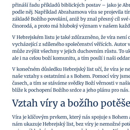
přináší řadu příkladů biblických postav – jako je Abr
podle něj. Například Abrahamova víra se projevila t
základě Božího povolání, aniž by znal přesný cíl své c
činorodá, a proto má hluboký význam v našem každ
V Hebrejském listu je také zdůrazněno, že víra není 
vycházející z sdíleného společenství věřících. Autor 
může zvýšit všechny v jejich duchovním růstu. To uka
ale i na celou boží komunitu, a tím posílí i naši odd
V konečném důsledku Hebrejský list učí, že víra je n
naše vztahy s ostatními a s Bohem. Pomocí víry jsm
časech, a tím se stáváme svědky Boží věrnosti v naši
blíže k pochopení Božího srdce a jeho plánu pro nás.
Vztah víry a božího potěš
Víra je klíčovým prvkem, který nás spojuje s Bohem
nám ukazuje Hebrejský list, bez víry je nemožné potě