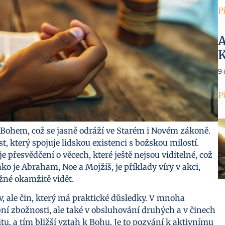
P
A
K
9
P
Bohem, což se jasně odráží ve Starém i Novém zákoně.
st, který spojuje lidskou existenci s božskou milostí.
je přesvědčení o věcech, které ještě nejsou viditelné, což
o je Abraham, Noe a Mojžíš, je příklady víry v akci,
ožné okamžitě vidět.
v, ale čin, který má praktické důsledky. V mnoha
obní zbožnosti, ale také v obsluhování druhých a v činech
itu, a tím bližší vztah k Bohu. Je to pozvání k aktivnímu