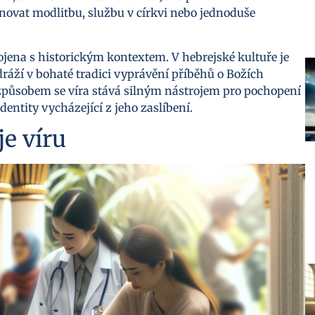
novat modlitbu, službu v církvi nebo jednoduše
ojena s historickým kontextem. V hebrejské kultuře je
dráží v bohaté tradici vyprávění příběhů o Božích
 způsobem se víra stává silným nástrojem pro pochopení
entity vycházející z jeho zaslíbení.
je víru