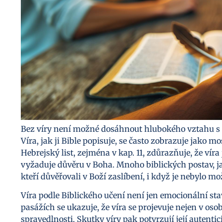
Bez víry není možné dosáhnout hlubokého vztahu s 
Víra, jak ji Bible popisuje, se často zobrazuje jako mo
Hebrejský list, zejména v kap. 11, zdůrazňuje, že víra 
vyžaduje důvěru v Boha. Mnoho biblických postav, jak
kteří důvěřovali v Boží zaslíbení, i když je nebylo m
Víra podle Biblického učení není jen emocionální sta
pasážích se ukazuje, že víra se projevuje nejen v os
spravedlnosti. Skutky víry pak potvrzují její autentic