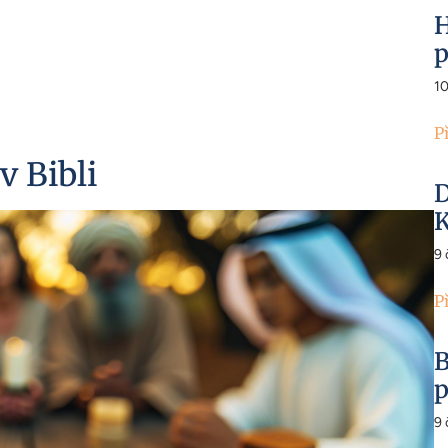
H
p
1
P
v Bibli
D
K
9
P
B
p
9