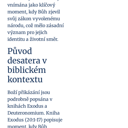
vnímána jako klíčový
moment, kdy Bůh zjevil
svůj zákon vyvolenému
národu, což mělo zásadní
význam pro jejich
identitu a životní směr.
Původ
desatera v
biblickém
kontextu
Boží přikázání jsou
podrobně popsána v
knihách Exodus a
Deuteronomium. Kniha
Exodus (20:1-17) popisuje
moment, kdy Bůh