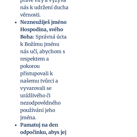
pravé víry a vyzývá
nás k udržení ducha
věrnosti.
Nezneužiješ jméno
Hospodina, svého
Boha:
Správná úcta
k Božímu jménu
nás učí, abychom s
respektem a
pokorou
přistupovali k
našemu tvůrci a
vyvarovali se
urážlivého či
nezodpovědného
používání jeho
jména.
Pamatuj na den
odpočinku, abys jej