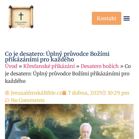
Kontakt
Křesťanská Víra
Křesťanské P
Co je desatero: Úplný průvodce Božími
přikázáními pro každého
Úvod
»
Křesťanské přikázání
»
Desatero božích
»
Co
je desatero: Úplný průvodce Božími přikázáními pro
každého
JeruzalémskáBible.cz
7 dubna, 2025
10:29 pm
No Comments