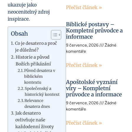
ukazuje jako
Přečíst článek »
neocenitelný zdroj
inspirace.
Biblické postavy –
Kompletní průvodce a
Obsah
informace
Co je desatero a proč
9 července, 2026
Žádné
je důležné?
komentáře
Historie a původ
Božích přikázání
Přečíst článek »
Původ desatera v
biblickém
Apoštolské vyznání
kontextu
víry – Kompletní
Společenský a
průvodce a informace
historický kontext
Relevance
9 července, 2026
Žádné
desatera dnes
komentáře
Jak desatero
ovlivňuje naše
Přečíst článek »
každodenní životy