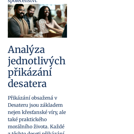
společenství.
Analýza
jednotlivých
přikázání
desatera
Přikázání obsažená v
Desateru jsou základem
nejen křesťanské víry, ale
také praktického
morálního života. Každé
z těchto deseti přikázání