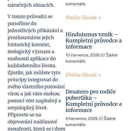
komentáře
náročných situacích.
V tomto průvodci se
Přečíst článek »
ponoříme do
jednotlivých přikázání a
Hinduismus vznik –
prozkoumáme jejich
Kompletní průvodce a
historický kontext,
informace
teologický význam a
10 července, 2026
Žádné
možnosti aplikace do
komentáře
každodenního života.
Zjistíte, jak můžete tyto
Přečíst článek »
principy integrovat do
svého vlastního putování
Desatero pro rodiče
vírou a jak vám mohou
puberťáka –
pomoci vést naplněný a
Kompletní průvodce a
smysluplný život.
informace
Připravte se na
9 července, 2026
Žádné
objevování nadčasové
komentáře
moudrosti, která se i dnes