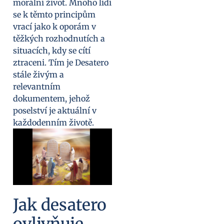
morální život. Mnoho lidí
se k těmto principům
vrací jako k oporám v
těžkých rozhodnutích a
situacích, kdy se cítí
ztraceni. Tím je Desatero
stále živým a
relevantním
dokumentem, jehož
poselství je aktuální v
každodenním životě.
Jak desatero
ovlivňuje