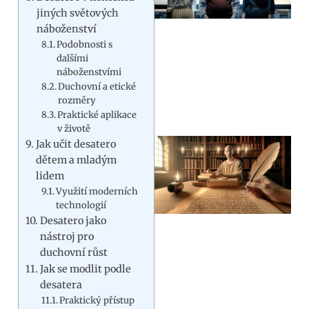
jiných světových
náboženství
Podobnosti s
dalšími
náboženstvími
Duchovní a etické
rozměry
Praktické aplikace
v životě
Jak učit desatero
dětem a mladým
lidem
Využití moderních
technologií
Desatero jako
nástroj pro
duchovní růst
Jak se modlit podle
desatera
Praktický přístup