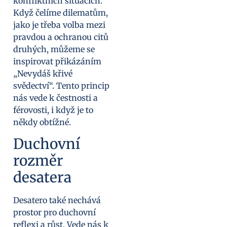
konfliktních situacích.
Když čelíme dilematům,
jako je třeba volba mezi
pravdou a ochranou citů
druhých, můžeme se
inspirovat přikázáním
„Nevydáš křivé
svědectví“. Tento princip
nás vede k čestnosti a
férovosti, i když je to
někdy obtížné.
Duchovní
rozměr
desatera
Desatero také nechává
prostor pro duchovní
reflexi a růst. Vede nás k