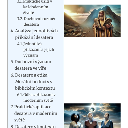
Praktické užití v
každodenním
životě
Duchovní rozměr
desatera
Analýza jednotlivých
přikázání desatera
Jednotlivá
přikázání a jejich
význam
Duchovní význam
desatera ve víře
Desatero a etika:
Morální hodnoty v
biblickém kontextu
Odkaz přikázání v
moderním světě
Praktické aplikace
desatera v moderním
světě
Desatero v kontextu