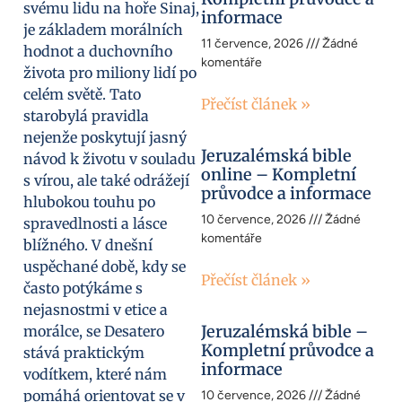
svému lidu na hoře Sinaj,
informace
je základem morálních
11 července, 2026
Žádné
hodnot a duchovního
komentáře
života pro miliony lidí po
celém světě. Tato
Přečíst článek »
starobylá pravidla
nejenže poskytují jasný
Jeruzalémská bible
návod k životu v souladu
online – Kompletní
s vírou, ale také odrážejí
průvodce a informace
hlubokou touhu po
10 července, 2026
Žádné
spravedlnosti a lásce
komentáře
blížného. V dnešní
uspěchané době, kdy se
Přečíst článek »
často potýkáme s
nejasnostmi v etice a
Jeruzalémská bible –
morálce, se Desatero
Kompletní průvodce a
stává praktickým
informace
vodítkem, které nám
pomáhá orientovat se v
10 července, 2026
Žádné