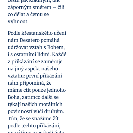
cestu jak kladným, tak
záporným směrem – čili
co dělat a čemu se
vyhnout.
Podle křesťanského učení
nám Desatero pomáhá
udržovat vztah s Bohem,
i s ostatními lidmi. Každé
z přikázání se zaměřuje
na jiný aspekt našeho
vztahu: první přikázání
nám připomíná, že
máme ctít pouze jednoho
Boha, zatímco další se
týkají našich morálních
povinností vůči druhým.
Tím, že se snažíme žít
podle těchto přikázání,
vytváříme prostředí úcty,