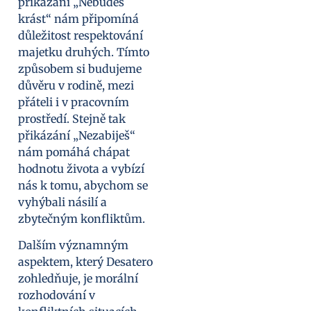
přikázání „Nebudeš
krást“ nám připomíná
důležitost respektování
majetku druhých. Tímto
způsobem si budujeme
důvěru v rodině, mezi
přáteli i v pracovním
prostředí. Stejně tak
přikázání „Nezabiješ“
nám pomáhá chápat
hodnotu života a vybízí
nás k tomu, abychom se
vyhýbali násilí a
zbytečným konfliktům.
Dalším významným
aspektem, který Desatero
zohledňuje, je morální
rozhodování v