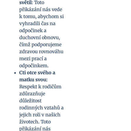
světil:
Toto
přikázání nás vede
k tomu, abychom si
vyhradili čas na
odpočinek a
duchovní obnovu,
čímž podporujeme
zdravou rovnováhu
mezi prací a
odpočinkem.
Cti otce svého a
matku svou:
Respekt k rodičům
zdůrazňuje
důležitost
rodinných vztahů a
jejich roli v našich
životech. Toto
přikázání nás