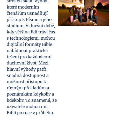
širokou škálu výhod,
které moderním
čtenářům usnadňují
přístup k Písmu a jeho
studium. V dnešní době,
kdy většina lidí tráví čas
s technologiemi, mohou
digitální formáty Bible
nabídnout praktická
řešení pro každodenní
duchovní život. Mezi
hlavní výhody patří
snadná dostupnost a
možnost přístupu k
různým překladům a
poznámkám kdykoliv a
kdekoliv. To znamená, že
uživatelé mohou mít
Bibli po ruce v průběhu