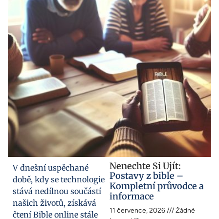
Nenechte Si Ujít:
V dnešní uspěchané
Postavy z bible –
době, kdy se technologie
Kompletní průvodce a
stává nedílnou součástí
informace
našich životů, získává
11 července, 2026
Žádné
čtení Bible online stále