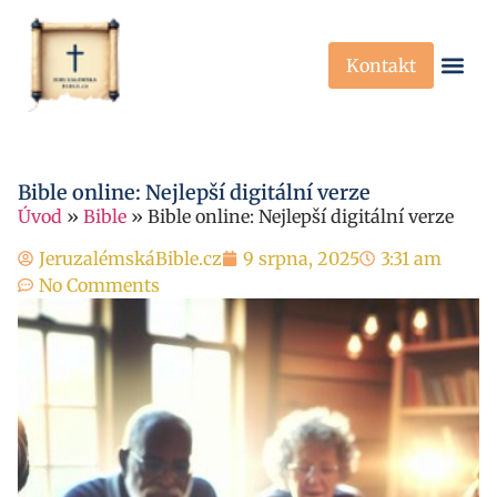
Kontakt
Křesťanská Víra
Křesťanské P
Bible online: Nejlepší digitální verze
Úvod
»
Bible
»
Bible online: Nejlepší digitální verze
JeruzalémskáBible.cz
9 srpna, 2025
3:31 am
No Comments