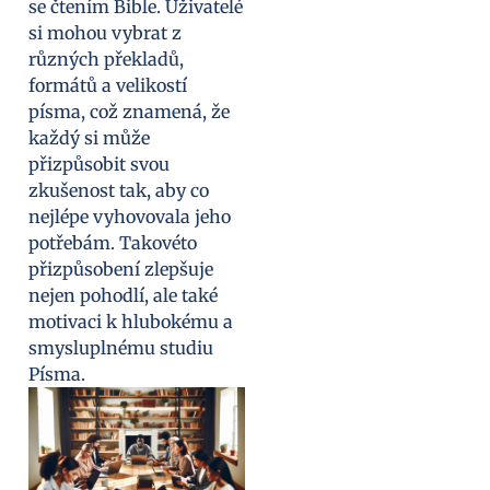
se čtením Bible. Uživatelé
si mohou vybrat z
různých překladů,
formátů a velikostí
písma, což znamená, že
každý si může
přizpůsobit svou
zkušenost tak, aby co
nejlépe vyhovovala jeho
potřebám. Takovéto
přizpůsobení zlepšuje
nejen pohodlí, ale také
motivaci k hlubokému a
smysluplnému studiu
Písma.