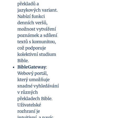
překladů a
jazykových variant.
Nabízí funkci
denních veršů,
možnost vytváření
poznámek a sdílení
textů s komunitou,
což podporuje
kolektivní studium
Bible.
BibleGateway
:
Webový portál,
který umožňuje
snadné vyhledávání
v různých
překladech Bible.
Uživatelské
rozhraní je
intuitivní, a navíc