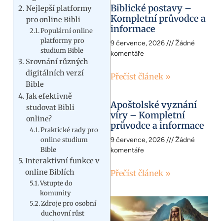
Biblické postavy –
Nejlepší platformy
Kompletní průvodce a
pro online Bibli
informace
Populární online
platformy pro
9 července, 2026
Žádné
studium Bible
komentáře
Srovnání různých
digitálních verzí
Přečíst článek »
Bible
Jak efektivně
Apoštolské vyznání
studovat Bibli
víry – Kompletní
online?
průvodce a informace
Praktické rady pro
online studium
9 července, 2026
Žádné
Bible
komentáře
Interaktivní funkce v
online Biblích
Přečíst článek »
Vstupte do
komunity
Zdroje pro osobní
duchovní růst