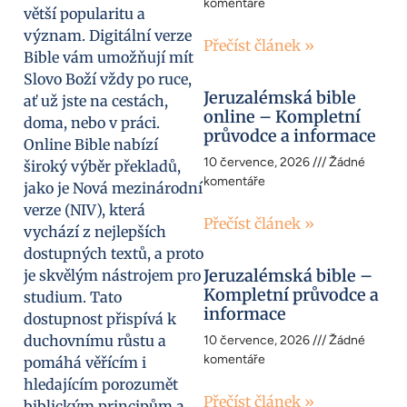
komentáře
větší popularitu a
význam. Digitální verze
Přečíst článek »
Bible vám umožňují mít
Slovo Boží vždy po ruce,
Jeruzalémská bible
ať už jste na cestách,
online – Kompletní
doma, nebo v práci.
průvodce a informace
Online Bible nabízí
10 července, 2026
Žádné
široký výběr překladů,
komentáře
jako je Nová mezinárodní
verze (NIV), která
Přečíst článek »
vychází z nejlepších
dostupných textů, a proto
Jeruzalémská bible –
je skvělým nástrojem pro
Kompletní průvodce a
studium. Tato
informace
dostupnost přispívá k
duchovnímu růstu a
10 července, 2026
Žádné
komentáře
pomáhá věřícím i
hledajícím porozumět
Přečíst článek »
biblickým principům a