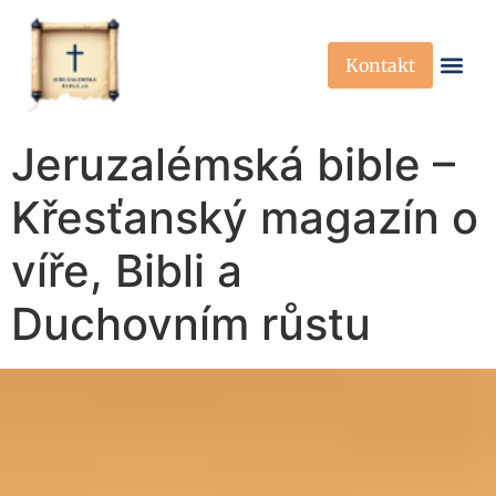
Kontakt
Křesťanská Víra
Křesťanské P
Jeruzalémská bible –
Křesťanský magazín o
víře, Bibli a
Duchovním růstu