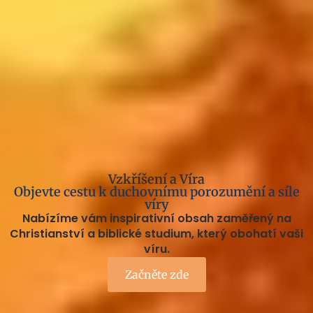
Vzkříšení a Víra
Objevte cestu k duchovnímu porozumění a síle
víry
Nabízíme vám inspirativní obsah zaměřený na
Christianství a biblické studium, který obohatí vaši
víru.
Začněte zde